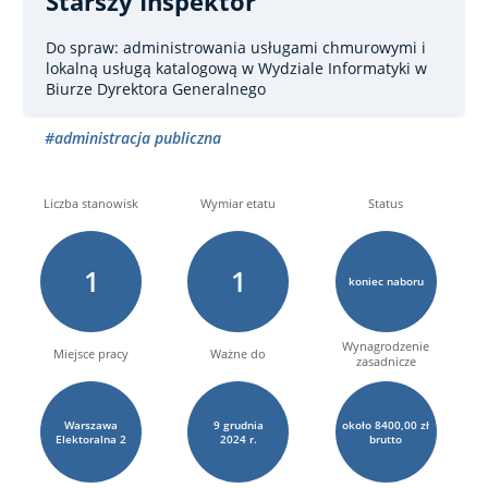
Starszy Inspektor
Do spraw: administrowania usługami chmurowymi i
lokalną usługą katalogową
w Wydziale Informatyki w
Biurze Dyrektora Generalnego
#administracja publiczna
Liczba stanowisk
Wymiar etatu
Status
1
1
koniec naboru
Wynagrodzenie
Miejsce pracy
Ważne do
zasadnicze
Warszawa
9
grudnia
około 8400,00 zł
Elektoralna
2
2024 r.
brutto