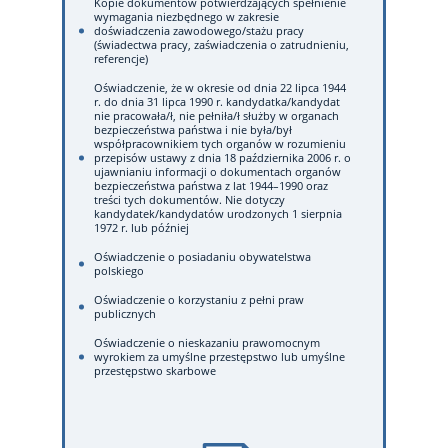
Kopie dokumentów potwierdzających spełnienie
wymagania niezbędnego w zakresie
doświadczenia zawodowego/stażu pracy
(świadectwa pracy, zaświadczenia o zatrudnieniu,
referencje)
Oświadczenie, że w okresie od dnia 22 lipca 1944
r. do dnia 31 lipca 1990 r. kandydatka/kandydat
nie pracowała/ł, nie pełniła/ł służby w organach
bezpieczeństwa państwa i nie była/był
współpracownikiem tych organów w rozumieniu
przepisów ustawy z dnia 18 października 2006 r. o
ujawnianiu informacji o dokumentach organów
bezpieczeństwa państwa z lat 1944–1990 oraz
treści tych dokumentów. Nie dotyczy
kandydatek/kandydatów urodzonych 1 sierpnia
1972 r. lub później
Oświadczenie o posiadaniu obywatelstwa
polskiego
Oświadczenie o korzystaniu z pełni praw
publicznych
Oświadczenie o nieskazaniu prawomocnym
wyrokiem za umyślne przestępstwo lub umyślne
przestępstwo skarbowe