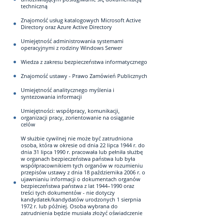
techniczną
Znajomość usług katalogowych Microsoft Active
Directory oraz Azure Active Directory
Umiejętność administrowania systemami
operacyjnymi z rodziny Windows Serwer
Wiedza z zakresu bezpieczeństwa informatycznego
Znajomość ustawy - Prawo Zamówień Publicznych
Umiejętność analitycznego myślenia i
syntezowania informacji
Umiejętności: współpracy, komunikacji,
organizacji pracy, zorientowanie na osiąganie
celów
W służbie cywilnej nie może być zatrudniona
osoba, która w okresie od dnia 22 lipca 1944 r. do
dnia 31 lipca 1990 r. pracowała lub pełniła służbę
w organach bezpieczeństwa państwa lub była
współpracownikiem tych organów w rozumieniu
przepisów ustawy z dnia 18 października 2006 r. o
ujawnianiu informacji o dokumentach organów
bezpieczeństwa państwa z lat 1944–1990 oraz
treści tych dokumentów - nie dotyczy
kandydatek/kandydatów urodzonych 1 sierpnia
1972 r. lub później. Osoba wybrana do
zatrudnienia będzie musiała złożyć oświadczenie