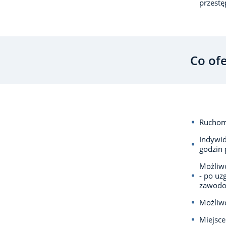
przest
Co of
Ruchomy
Indywid
godzin 
Możliwo
- po uz
zawodo
Możliwo
Miejsce