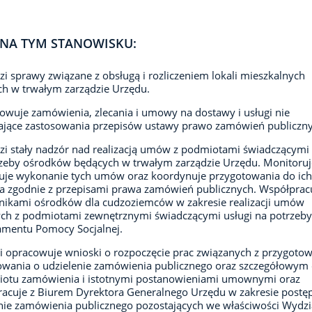
NA TYM STANOWISKU:
i sprawy związane z obsługą i rozliczeniem lokali mieszkalnych
h w trwałym zarządzie Urzędu.
owuje zamówienia, zlecania i umowy na dostawy i usługi nie
jące zastosowania przepisów ustawy prawo zamówień publiczny
i stały nadzór nad realizacją umów z podmiotami świadczącymi 
zeby ośrodków będących w trwałym zarządzie Urzędu. Monitoruj
uje wykonanie tych umów oraz koordynuje przygotowania do ich
a zgodnie z przepisami prawa zamówień publicznych. Współpracu
ikami ośrodków dla cudzoziemców w zakresie realizacji umów
ch z podmiotami zewnętrznymi świadczącymi usługi na potrzeby
amentu Pomocy Socjalnej.
e i opracowuje wnioski o rozpoczęcie prac związanych z przygot
wania o udzielenie zamówienia publicznego oraz szczegółowym
iotu zamówienia i istotnymi postanowieniami umownymi oraz
acuje z Biurem Dyrektora Generalnego Urzędu w zakresie post
nie zamówienia publicznego pozostających we właściwości Wydzi