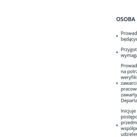
OSOBA 
Prowadz
będącyc
Przygot
wymaga
Prowadz
na potr
weryfik
zawarci
pracown
zawarty
Depart
Inicjuj
postępo
przedm
współpr
udziele