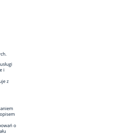
ch.
usługi
e i
je z
owaniem
 opisem
ępowań o
ału