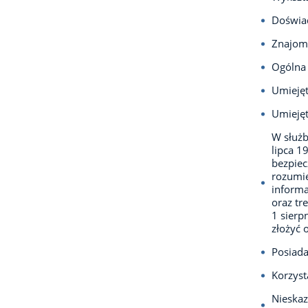
Doświa
Znajom
Ogólna 
Umiejęt
Umiejęt
W służb
lipca 1
bezpie
rozumie
informa
oraz tr
1 sierp
złożyć 
Posiada
Korzyst
Nieska