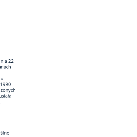
dnia 22
ganach
iu
–1990
dzonych
usiała
.
ślne