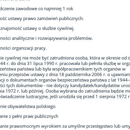
dczenie zawodowe co najmniej 1 rok
ość ustawy prawo zamówień publicznych.
znajomość ustawy o służbie cywilnej.
ności analityczne i rozwiązywania problemów.
ności organizacji pracy.
ie cywilnej nie może być zatrudniona osoba, która w okresie od 
944 r. do dnia 31 lipca 1990 r. pracowała lub pełniła służbę w or
czeństwa państwa lub była współpracownikiem tych organów w
niu przepisów ustawy z dnia 18 października 2006 r. o ujawnian
cji o dokumentach organów bezpieczeństwa państwa z lat 1944
eści tych dokumentów - nie dotyczy kandydatek/kandydatów uro
nia 1972 r. lub później. Osoba wybrana do zatrudnienia będzie m
oświadczenie lustracyjne, jeśli urodziła się przed 1 sierpnia 1972 r
nie obywatelstwa polskiego
anie z pełni praw publicznych
zanie prawomocnym wyrokiem za umyślne przestępstwo lub umy