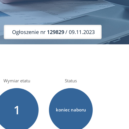
Ogłoszenie nr
129829
/ 09.11.2023
Wymiar etatu
Status
1
koniec naboru