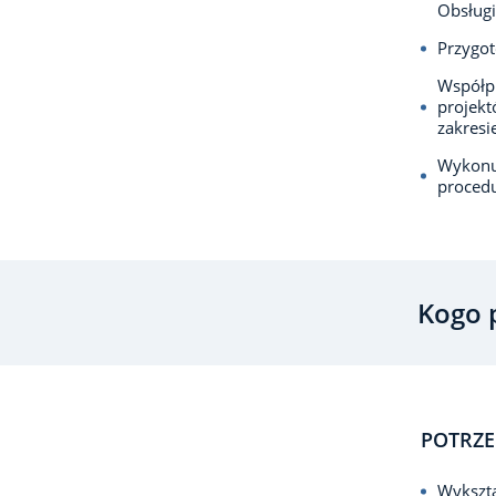
Obsługi
Przygo
Współpr
projek
zakresi
Wykonuj
procedu
Kogo 
POTRZE
Wykszta