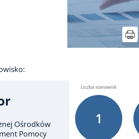
owisko:
Liczba stanowisk
or
1
cznej Ośrodków
ament Pomocy