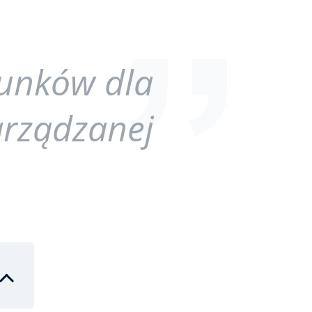
runków dla
arządzanej