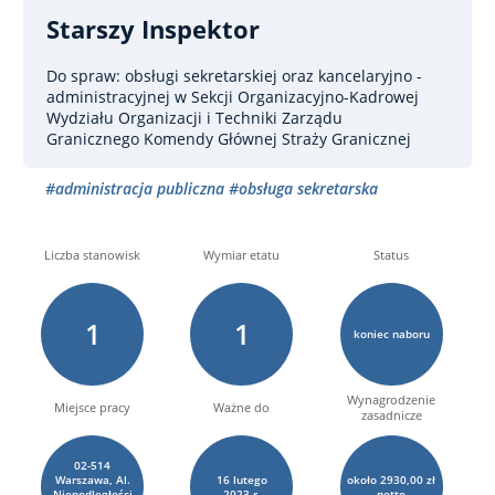
Starszy Inspektor
Do spraw: obsługi sekretarskiej oraz kancelaryjno -
administracyjnej
w Sekcji Organizacyjno-Kadrowej
Wydziału Organizacji i Techniki Zarządu
Granicznego Komendy Głównej Straży Granicznej
#administracja publiczna
#obsługa sekretarska
Liczba stanowisk
Wymiar etatu
Status
1
1
koniec naboru
Wynagrodzenie
Miejsce pracy
Ważne do
zasadnicze
02-514
Warszawa, Al.
16
lutego
około 2930,00 zł
Niepodległości
2023 r.
netto