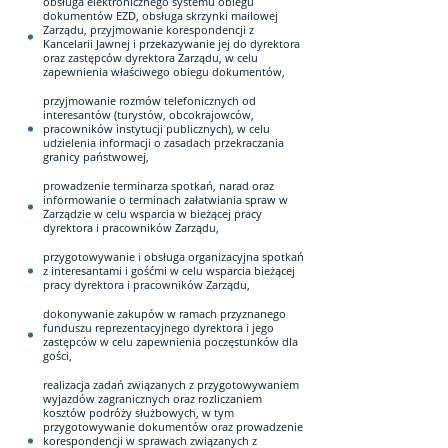
obsługa elektronicznego systemu obiegu
dokumentów EZD, obsługa skrzynki mailowej
Zarządu, przyjmowanie korespondencji z
Kancelarii Jawnej i przekazywanie jej do dyrektora
oraz zastępców dyrektora Zarządu, w celu
zapewnienia właściwego obiegu dokumentów,
przyjmowanie rozmów telefonicznych od
interesantów (turystów, obcokrajowców,
pracowników instytucji publicznych), w celu
udzielenia informacji o zasadach przekraczania
granicy państwowej,
prowadzenie terminarza spotkań, narad oraz
informowanie o terminach załatwiania spraw w
Zarządzie w celu wsparcia w bieżącej pracy
dyrektora i pracowników Zarządu,
przygotowywanie i obsługa organizacyjna spotkań
z interesantami i gośćmi w celu wsparcia bieżącej
pracy dyrektora i pracowników Zarządu,
dokonywanie zakupów w ramach przyznanego
funduszu reprezentacyjnego dyrektora i jego
zastępców w celu zapewnienia poczęstunków dla
gości,
realizacja zadań związanych z przygotowywaniem
wyjazdów zagranicznych oraz rozliczaniem
kosztów podróży służbowych, w tym
przygotowywanie dokumentów oraz prowadzenie
korespondencji w sprawach związanych z