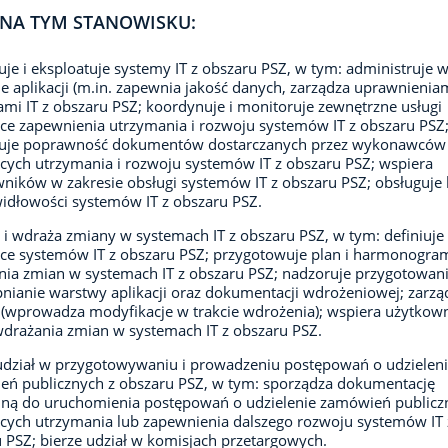
NA TYM STANOWISKU:
uje i eksploatuje systemy IT z obszaru PSZ, w tym: administruje 
e aplikacji (m.in. zapewnia jakość danych, zarządza uprawnieniami
mi IT z obszaru PSZ; koordynuje i monitoruje zewnętrzne usługi
ce zapewnienia utrzymania i rozwoju systemów IT z obszaru PSZ
kuje poprawność dokumentów dostarczanych przez wykonawcó
cych utrzymania i rozwoju systemów IT z obszaru PSZ; wspiera
ników w zakresie obsługi systemów IT z obszaru PSZ; obsługuje 
idłowości systemów IT z obszaru PSZ.
a i wdraża zmiany w systemach IT z obszaru PSZ, w tym: definiuj
ce systemów IT z obszaru PSZ; przygotowuje plan i harmonogra
ia zmian w systemach IT z obszaru PSZ; nadzoruje przygotowani
nianie warstwy aplikacji oraz dokumentacji wdrożeniowej; zarzą
(wprowadza modyfikacje w trakcie wdrożenia); wspiera użytko
wdrażania zmian w systemach IT z obszaru PSZ.
 udział w przygotowywaniu i prowadzeniu postępowań o udzielen
ń publicznych z obszaru PSZ, w tym: sporządza dokumentację
ną do uruchomienia postępowań o udzielenie zamówień publicz
cych utrzymania lub zapewnienia dalszego rozwoju systemów IT 
 PSZ; bierze udział w komisjach przetargowych.