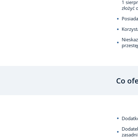
1 sierp
złożyć 
Posiada
Korzyst
Nieska
przest
Co of
Dodatko
Dodatek
zasadni