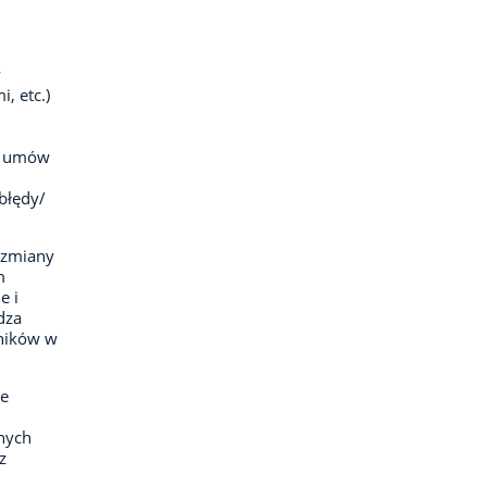
w
, etc.)
;
w umów
błędy/
e zmiany
m
e i
dza
wników w
ie
nych
z