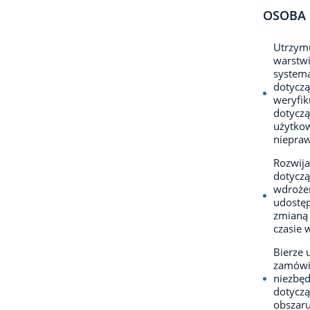
OSOBA 
­Utrzym
warstwi
systema
dotyczą
weryfi
dotyczą
użytkow
niepraw
­Rozwij
dotyczą
wdrożen
udostęp
zmianą 
czasie 
­Bierze
zamówie
niezbęd
dotyczą
obszaru