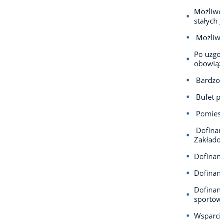
Możliwo
stałych
Możliwo
Po uzgo
obowią
Bardzo 
Bufet p
Pomiesz
Dofinan
Zakłado
Dofina
Dofinan
Dofinan
sportow
Wsparci