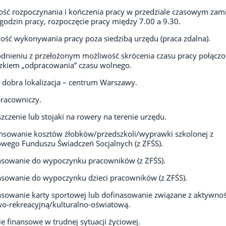
ść rozpoczynania i kończenia pracy w przedziale czasowym zami
 godzin pracy, rozpoczęcie pracy między 7.00 a 9.30.
ść wykonywania pracy poza siedzibą urzędu (praca zdalna).
dnieniu z przełożonym możliwość skrócenia czasu pracy połączo
zkiem „odpracowania” czasu wolnego.
dobra lokalizacja – centrum Warszawy.
racowniczy.
czenie lub stojaki na rowery na terenie urzędu.
sowanie kosztów żłobków/przedszkoli/wyprawki szkolonej z
wego Funduszu Świadczeń Socjalnych (z ZFŚS).
nsowanie do wypoczynku pracowników (z ZFŚS).
sowanie do wypoczynku dzieci pracowników (z ZFŚS).
sowanie karty sportowej lub dofinasowanie związane z aktywnoś
o-rekreacyjną/kulturalno-oświatową.
e finansowe w trudnej sytuacji życiowej.