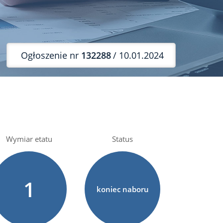
Ogłoszenie nr
132288
/ 10.01.2024
Wymiar etatu
Status
1
koniec naboru