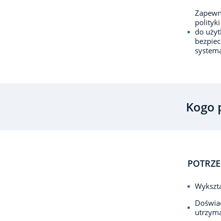
­­Zapew
polityk
do użyt
bezpiec
systema
Kogo 
POTRZE
Wykszta
Doświad
utrzyma