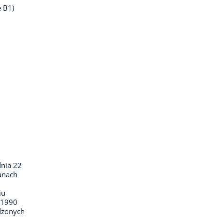
 B1)
j
dnia 22
ganach
iu
–1990
dzonych