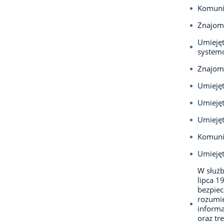
Komunik
Znajom
­Umieję
system
Znajomo
Umiejęt
Umiejęt
Umieję
Komuni
Umiejęt
­W służ
lipca 1
bezpie
rozumie
informa
oraz tr