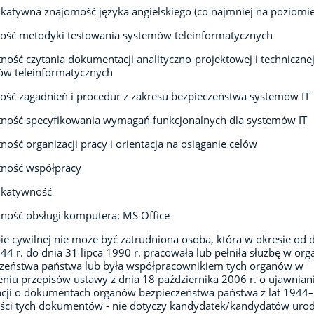
atywna znajomość języka angielskiego (co najmniej na poziomie
ość metodyki testowania systemów teleinformatycznych
tność czytania dokumentacji analityczno-projektowej i techniczne
ów teleinformatycznych
ść zagadnień i procedur z zakresu bezpieczeństwa systemów IT
ność specyfikowania wymagań funkcjonalnych dla systemów IT
ność organizacji pracy i orientacja na osiąganie celów
tność współpracy
katywność
ność obsługi komputera: MS Office
bie cywilnej nie może być zatrudniona osoba, która w okresie od 
944 r. do dnia 31 lipca 1990 r. pracowała lub pełniła służbę w or
czeństwa państwa lub była współpracownikiem tych organów w
niu przepisów ustawy z dnia 18 października 2006 r. o ujawnian
cji o dokumentach organów bezpieczeństwa państwa z lat 1944
eści tych dokumentów - nie dotyczy kandydatek/kandydatów uro