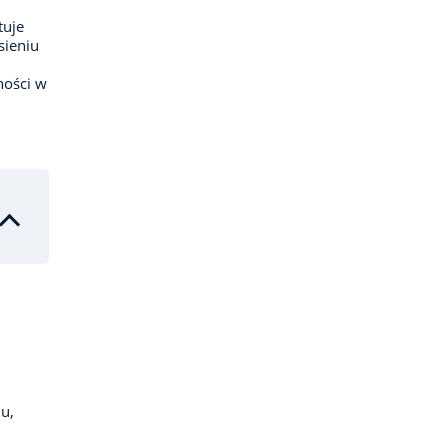
tuje
sieniu
ności w
u,