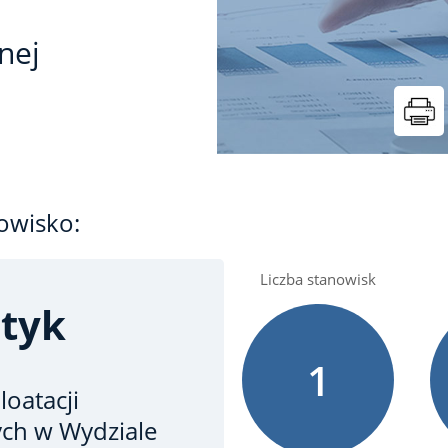
znej
owisko:
Liczba stanowisk
atyk
1
loatacji
ych
w Wydziale