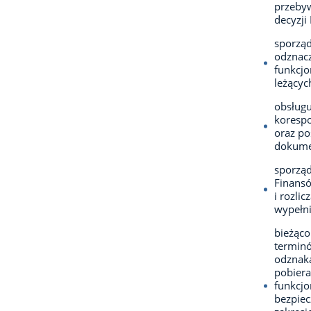
przebyw
decyzji
sporząd
odznacz
funkcjo
leżącyc
obsługu
korespo
oraz p
dokume
sporząd
Finans
i rozli
wypełn
bieżąco
terminó
odznak
pobiera
funkcjo
bezpiec