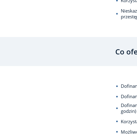
Korzyst
Nieska
przest
Co of
Dofina
Dofina
Dofinan
godzin)
Korzys
Możliw