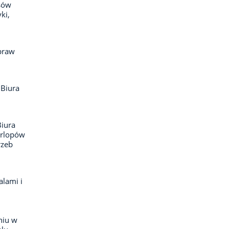
isów
ki,
spraw
 Biura
Biura
urlopów
rzeb
lami i
niu w