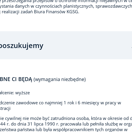
e przestrzegania przepisów o ochronie informacji niejawnych w c
stania danych w czynnościach planistycznych, sprawozdawczych
j realizacji zadań Biura Finansów KGSG.
poszukujemy
BNE CI BĘDĄ
(wymagania niezbędne)
łcenie: wyższe
czenie zawodowe co najmniej 1 rok i 6 miesięcy w pracy w
tracji
ie cywilnej nie może być zatrudniona osoba, która w okresie od 
944 r. do dnia 31 lipca 1990 r. pracowała lub pełniła służbę w or
czeństwa państwa lub była współpracownikiem tych organów w