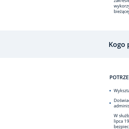
zakresi
wykorzy
bieżące
Kogo 
POTRZE
Wykszta
Doświad
adminis
W służb
lipca 1
bezpie