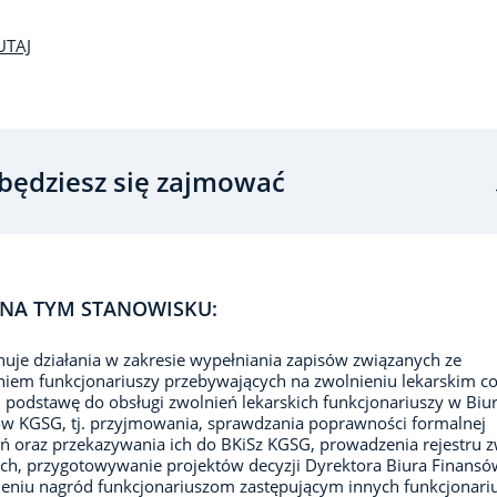
UTAJ
będziesz się zajmować
NA TYM STANOWISKU:
uje działania w zakresie wypełniania zapisów związanych ze
niem funkcjonariuszy przebywających na zwolnieniu lekarskim c
 podstawę do obsługi zwolnień lekarskich funkcjonariuszy w Biu
w KGSG, tj. przyjmowania, sprawdzania poprawności formalnej
ń oraz przekazywania ich do BKiSz KGSG, prowadzenia rejestru 
ich, przygotowywanie projektów decyzji Dyrektora Biura Finans
leniu nagród funkcjonariuszom zastępującym innych funkcjonari