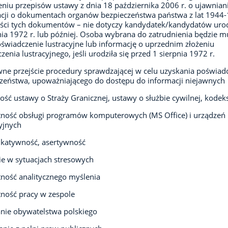
niu przepisów ustawy z dnia 18 października 2006 r. o ujawnian
cji o dokumentach organów bezpieczeństwa państwa z lat 1944
eści tych dokumentów – nie dotyczy kandydatek/kandydatów ur
nia 1972 r. lub później. Osoba wybrana do zatrudnienia będzie m
oświadczenie lustracyjne lub informację o uprzednim złożeniu
zenia lustracyjnego, jeśli urodziła się przed 1 sierpnia 1972 r.
ne przejście procedury sprawdzającej w celu uzyskania poświad
zeństwa, upoważniającego do dostępu do informacji niejawnych
ść ustawy o Straży Granicznej, ustawy o służbie cywilnej, kodek
ność obsługi programów komputerowych (MS Office) i urządzeń
yjnych
katywność, asertywność
ie w sytuacjach stresowych
ność analitycznego myślenia
ność pracy w zespole
nie obywatelstwa polskiego