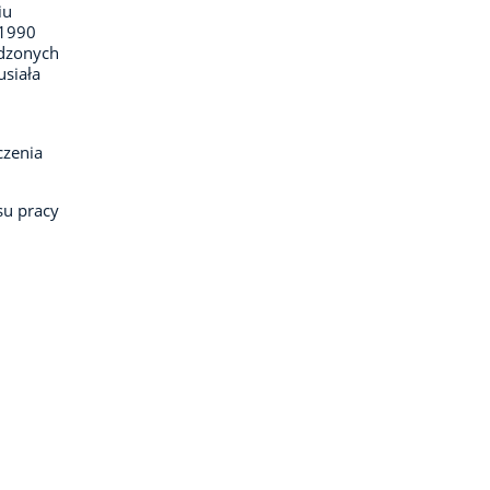
iu
-1990
odzonych
usiała
czenia
su pracy