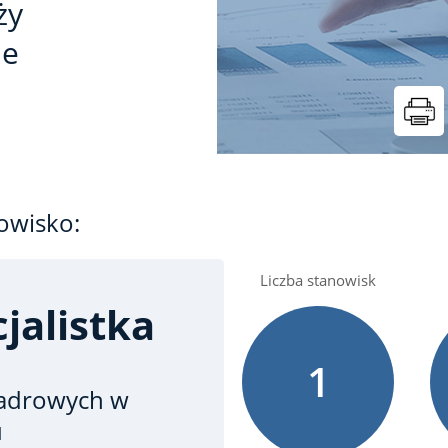
ży
ie
owisko:
Liczba stanowisk
jalistka
1
 kadrowych
w
u