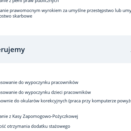
anie z pełni praw publicznych
zanie prawomocnym wyrokiem za umyślne przestępstwo lub umy
ępstwo skarbowe
erujemy
nsowanie do wypoczynku pracowników
nsowanie do wypoczynku dzieci pracowników
ownie do okularów korekcyjnych (praca przy komputerze powyż
tanie z Kasy Zapomogowo-Pożyczkowej
ość otrzymania dodatku stażowego