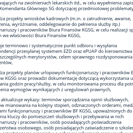
ających na zwolnieniach lekarskich itd., w celu wypełnienia zap
 Komendanta Głównego SG dotyczącej przedmiotowej problematy
za projekty wniosków kadrowych (m.in. o zatrudnienie, awanse,
enia, wyróżnianie, oddelegowanie do pełnienia służby itp.)
nariuszy i pracowników Biura Finansów KGSG, w celu realizacji 
h we właściwości Biura Finansów KGSG,
je terminowo i systematycznie punkt odbioru i wysyłania
ndencji przesyłanej systemem EZD oraz ePUAP do kierownictwa
oszczególnych merytorystów, celem sprawnego rozdysponowania
ntów,
za projekty planów urlopowych funkcjonariuszy i pracowników 
ów KGSG oraz prowadzi dokumentację dotyczącą wykorzystania 
czania godzin pracy/służby, w celu monitorowania procesu dla pot
ienia wymogów wynikających z uregulowań prawnych,
 aktualizuje wykazy: terminów sporządzania opinii służbowych,
w mianowania na kolejny stopień, odznaczonych orderami, meda
ami funkcjonariuszy i pracowników BF KGSG, upoważnionych do
nia kluczy do pomieszczeń służbowych i przebywania w nich
nariuszy i pracowników, osób posiadających poświadczenia
zeństwa osobowego, osób posiadających zaświadczenie o szkole