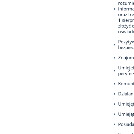
rozumie
informa
oraz tr
1 sierp
złożyć 
oświadc
Pozytyw
bezpiec
Znajomo
Umiejęt
peryfer
Komuni
Działan
Umiejęt
Umiejęt
Posiada