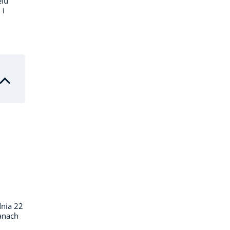
elu
 i
dnia 22
ganach