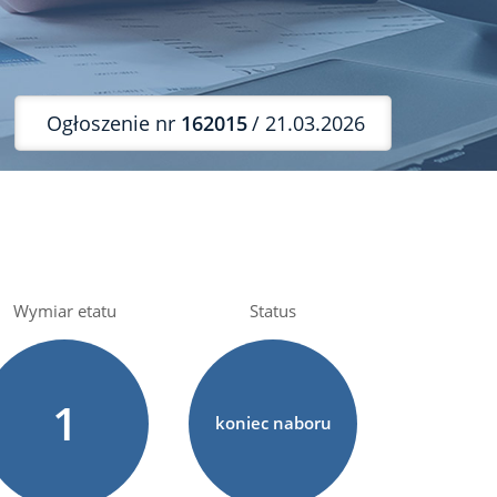
Ogłoszenie nr
162015
/ 21.03.2026
Wymiar etatu
Status
1
koniec naboru