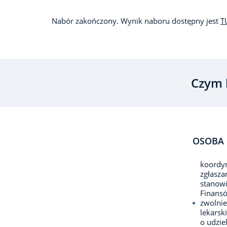
Nabór zakończony. Wynik naboru dostępny jest
T
Czym 
OSOBA 
koordyn
zgłasza
stanowi
Finansó
zwolnie
lekarsk
o udzie