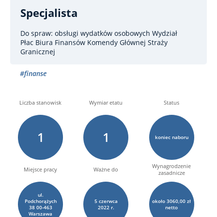
Specjalista
Do spraw: obsługi wydatków osobowych
Wydział
Płac Biura Finansów Komendy Głównej Straży
Granicznej
#finanse
Liczba stanowisk
Wymiar etatu
Status
1
1
koniec naboru
Wynagrodzenie
Miejsce pracy
Ważne do
zasadnicze
ul.
Podchorążych
5
czerwca
około 3060,00 zł
38 00-463
2022 r.
netto
Warszawa