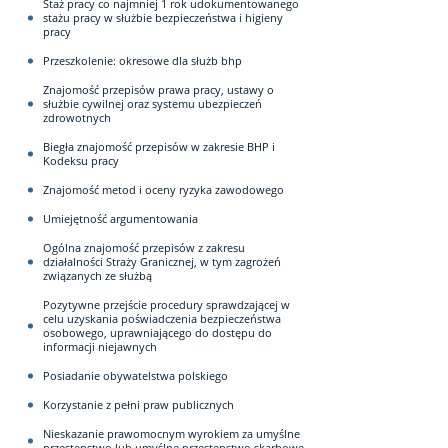
Staż pracy co najmniej 1 rok udokumentowanego
stażu pracy w służbie bezpieczeństwa i higieny
pracy
Przeszkolenie: okresowe dla służb bhp
Znajomość przepisów prawa pracy, ustawy o
służbie cywilnej oraz systemu ubezpieczeń
zdrowotnych
Biegła znajomość przepisów w zakresie BHP i
Kodeksu pracy
Znajomość metod i oceny ryzyka zawodowego
Umiejętność argumentowania
Ogólna znajomość przepisów z zakresu
działalności Straży Granicznej, w tym zagrożeń
związanych ze służbą
Pozytywne przejście procedury sprawdzającej w
celu uzyskania poświadczenia bezpieczeństwa
osobowego, uprawniającego do dostępu do
informacji niejawnych
Posiadanie obywatelstwa polskiego
Korzystanie z pełni praw publicznych
Nieskazanie prawomocnym wyrokiem za umyślne
przestępstwo lub umyślne przestępstwo skarbowe