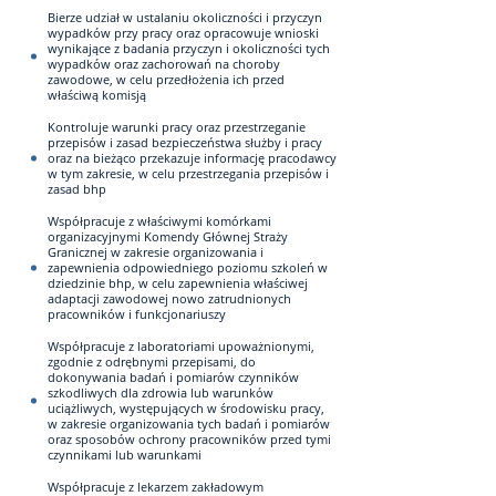
Bierze udział w ustalaniu okoliczności i przyczyn
wypadków przy pracy oraz opracowuje wnioski
wynikające z badania przyczyn i okoliczności tych
wypadków oraz zachorowań na choroby
zawodowe, w celu przedłożenia ich przed
właściwą komisją
Kontroluje warunki pracy oraz przestrzeganie
przepisów i zasad bezpieczeństwa służby i pracy
oraz na bieżąco przekazuje informację pracodawcy
w tym zakresie, w celu przestrzegania przepisów i
zasad bhp
Współpracuje z właściwymi komórkami
organizacyjnymi Komendy Głównej Straży
Granicznej w zakresie organizowania i
zapewnienia odpowiedniego poziomu szkoleń w
dziedzinie bhp, w celu zapewnienia właściwej
adaptacji zawodowej nowo zatrudnionych
pracowników i funkcjonariuszy
Współpracuje z laboratoriami upoważnionymi,
zgodnie z odrębnymi przepisami, do
dokonywania badań i pomiarów czynników
szkodliwych dla zdrowia lub warunków
uciążliwych, występujących w środowisku pracy,
w zakresie organizowania tych badań i pomiarów
oraz sposobów ochrony pracowników przed tymi
czynnikami lub warunkami
Współpracuje z lekarzem zakładowym