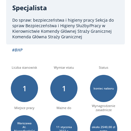
Specjalista
Do spraw: bezpieczeństwa i higieny pracy
Sekcja do
spraw Bezpieczeństwa i Higieny Służby/Pracy w
Kierownictwie Komendy Głównej Straży Granicznej
Komenda Główna Straży Granicznej
#BHP
Liczba stanowisk
Wymiar etatu
Status
1
1
koniec naboru
Wynagrodzenie
Miejsce pracy
Ważne do
zasadnicze
Warszawa
Al.
11
stycznia
około 2540,00 zł
Niepodległości
2022 r.
netto