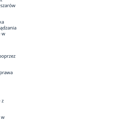
bszarów
ka
ządzania
e w
poprzez
 prawa
 z
j w