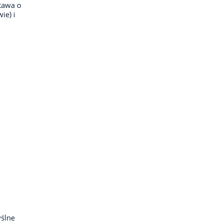
tawa o
ie) i
ślne