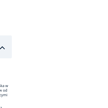
ska w
tw od
ącymi
az