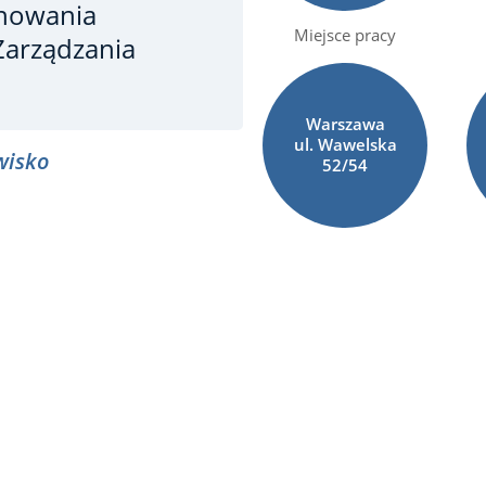
anowania
Miejsce pracy
arządzania
Warszawa
ul. Wawelska
wisko
52/54