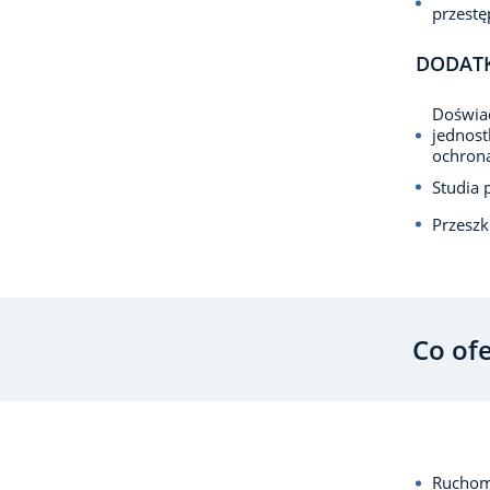
przest
DODAT
Doświad
jednost
ochron
Studia 
Przeszk
Co of
Ruchom