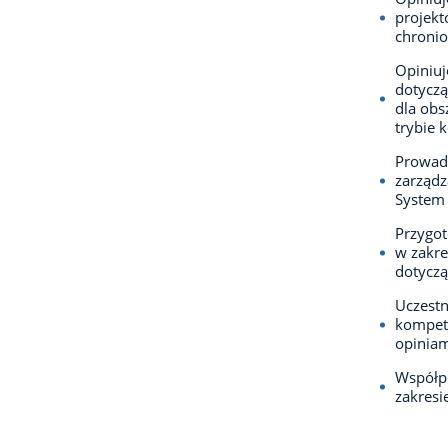
projekt
chronio
Opiniuj
dotyczą
dla obs
trybie 
Prowadz
zarządz
System 
Przygot
w zakre
dotyczą
Uczestn
kompete
opiniam
Współpr
zakresi