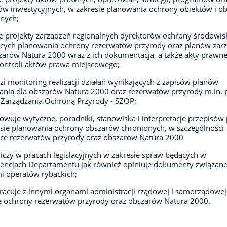
ów inwestycyjnych, w zakresie planowania ochrony obiektów i o
nych;
e projekty zarządzeń regionalnych dyrektorów ochrony środowis
cych planowania ochrony rezerwatów przyrody oraz planów zar
zarów Natura 2000 wraz z ich dokumentacją, a także akty prawn
kontroli aktów prawa miejscowego;
i monitoring realizacji działań wynikających z zapisów planów
ania dla obszarów Natura 2000 oraz rezerwatów przyrody m.in. 
Zarządzania Ochroną Przyrody - SZOP;
owuje wytyczne, poradniki, stanowiska i interpretacje przepisów
sie planowania ochrony obszarów chronionych, w szczególności
ce rezerwatów przyrody oraz obszarów Natura 2000
iczy w pracach legislacyjnych w zakresie spraw będących w
ncjach Departamentu jak również opiniuje dokumenty związane
i operatów rybackich;
acuje z innymi organami administracji rządowej i samorządowe
e ochrony rezerwatów przyrody oraz obszarów Natura 2000.