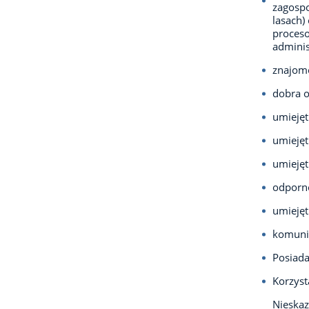
zagosp
lasach)
proces
adminis
znajomo
dobra o
umiejęt
umiejęt
umiejęt
odporno
umiejęt
komuni
Posiada
Korzyst
Nieska