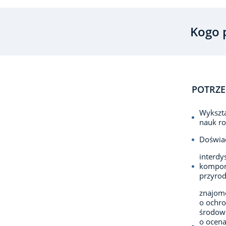
Kogo 
POTRZE
Wykszta
nauk ro
Doświa
interdy
kompon
przyrod
znajomo
o ochro
środowi
o ocena