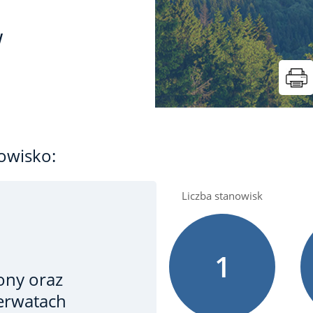
w
owisko:
Liczba stanowisk
1
ony oraz
zerwatach