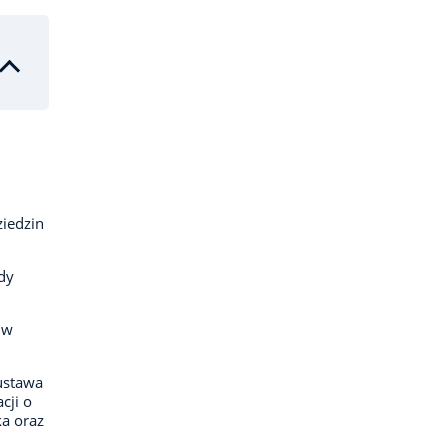
ziedzin
dy
 w
ustawa
cji o
ka oraz