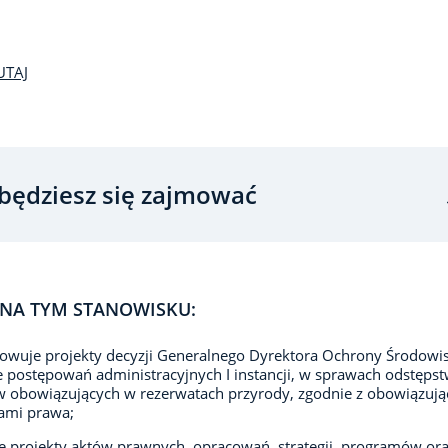
UTAJ
będziesz się zajmować
NA TYM STANOWISKU:
owuje projekty decyzji Generalnego Dyrektora Ochrony Środowi
e postępowań administracyjnych I instancji, w sprawach odstęps
 obowiązujących w rezerwatach przyrody, zgodnie z obowiązuj
ami prawa;
e projekty aktów prawnych, opracowań, strategii, programów or