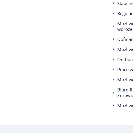
Stabiln
Regula
Możliwo
wdrożen
Dofinan
Możliwo
On-boar
Pracę w
Możliwo
Biuro R
Zdrowi
Możliwo