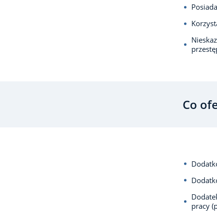
Posiada
Korzyst
Nieska
przest
Co of
Dodatko
Dodatko
Dodatek
pracy (