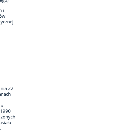
nego)
 i
ków
rycznej
dnia 22
ganach
iu
–1990
dzonych
usiała
.