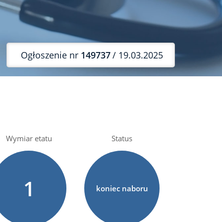
Ogłoszenie nr
149737
/ 19.03.2025
Wymiar etatu
Status
1
koniec naboru