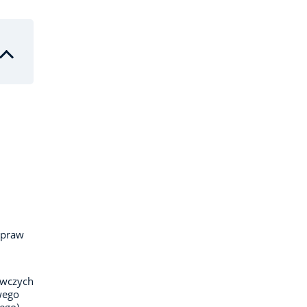
 praw
awczych
wego