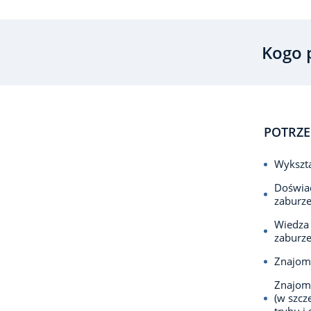
Kogo 
POTRZE
Wykszta
Doświad
zaburz
Wiedza 
zaburze
Znajomo
Znajom
(w szcz