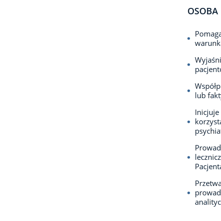
OSOBA 
Pomaga 
warunka
Wyjaśni
pacjen
Współp
lub fak
Inicjuj
korzyst
psychia
Prowadz
lecznic
Pacjent
Przetwa
prowadz
anality