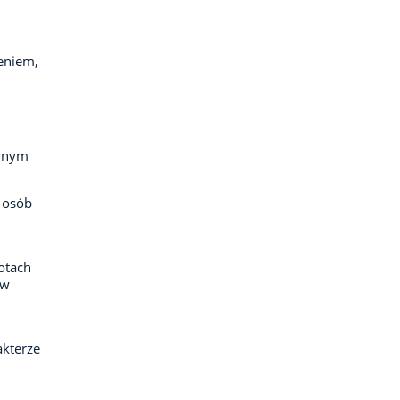
eniem,
awnym
w osób
otach
aw
akterze