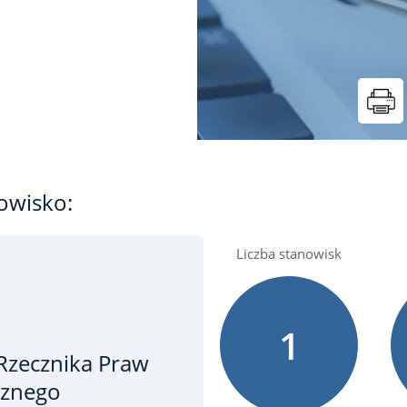
owisko:
Liczba stanowisk
1
 Rzecznika Praw
cznego