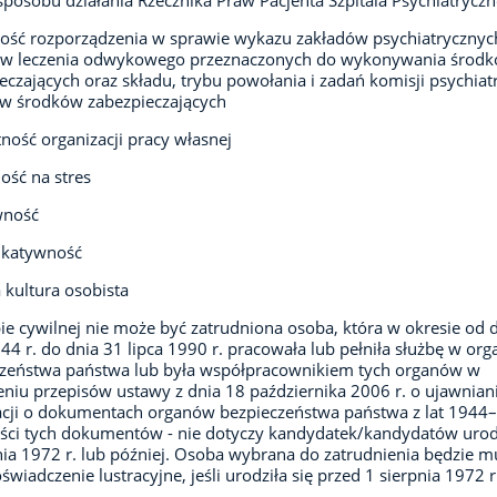
 sposobu działania Rzecznika Praw Pacjenta Szpitala Psychiatrycz
ść rozporządzenia w sprawie wykazu zakładów psychiatrycznych
ów leczenia odwykowego przeznaczonych do wykonywania środ
eczających oraz składu, trybu powołania i zadań komisji psychiat
w środków zabezpieczających
ność organizacji pracy własnej
ść na stres
wność
katywność
kultura osobista
ie cywilnej nie może być zatrudniona osoba, która w okresie od 
944 r. do dnia 31 lipca 1990 r. pracowała lub pełniła służbę w or
czeństwa państwa lub była współpracownikiem tych organów w
niu przepisów ustawy z dnia 18 października 2006 r. o ujawnian
cji o dokumentach organów bezpieczeństwa państwa z lat 1944
eści tych dokumentów - nie dotyczy kandydatek/kandydatów uro
nia 1972 r. lub później. Osoba wybrana do zatrudnienia będzie m
oświadczenie lustracyjne, jeśli urodziła się przed 1 sierpnia 1972 r