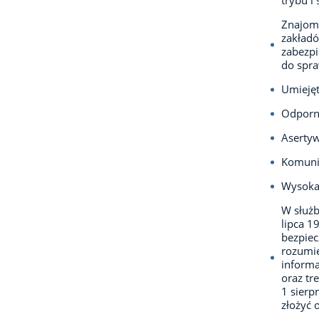
trybu i
Znajomo
zakład
zabezpi
do spra
Umiejęt
Odporno
Aserty
Komuni
Wysoka 
W służb
lipca 1
bezpie
rozumie
informa
oraz tr
1 sierp
złożyć 