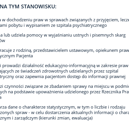
NA TYM STANOWISKU:
w dochodzeniu praw w sprawach związanych z przyjęciem, lecz
mi pobytu i wypisaniem ze szpitala psychiatrycznego
a lub udziela pomocy w wyjaśnianiu ustnych i pisemnych skarg
tów
racuje z rodziną, przedstawicielem ustawowym, opiekunem pr
tycznym Pacjenta
e i prowadzi działalność edukacyjno-informacyjną w zakresie pra
ających ze świadczeń zdrowotnych udzielanych przez szpital
tryczny oraz zapewnia pacjentom dostęp do informacji prawnej
i czynności związane ze zbadaniem sprawy na miejscu w podmi
zych na podstawie upoważnienia udzielonego przez Rzecznika Pr
a
rza dane o charakterze statystycznym, w tym o liczbie i rodzaju
onych spraw - w celu dostarczenia aktualnych informacji o char
cznym i zarządczym (kierunki zmian, ewaluacja)