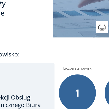
ży
ie
owisko:
Liczba stanowisk
1
kcji Obsługi
micznego Biura