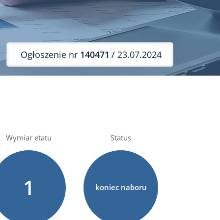
Ogłoszenie nr
140471
/ 23.07.2024
Wymiar etatu
Status
1
koniec naboru