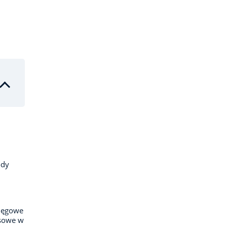
ody
ięgowe
nsowe w