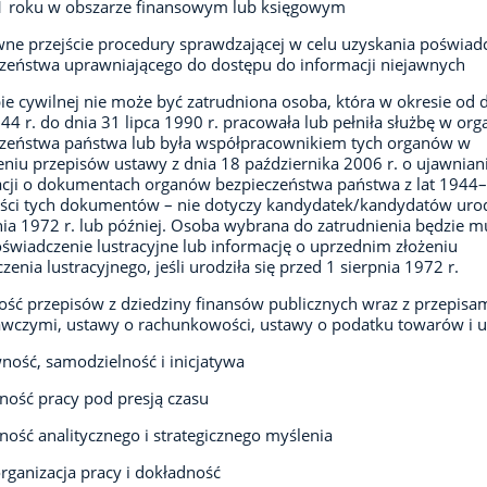
1 roku w obszarze finansowym lub księgowym
ne przejście procedury sprawdzającej w celu uzyskania poświad
zeństwa uprawniającego do dostępu do informacji niejawnych
ie cywilnej nie może być zatrudniona osoba, która w okresie od 
944 r. do dnia 31 lipca 1990 r. pracowała lub pełniła służbę w or
czeństwa państwa lub była współpracownikiem tych organów w
niu przepisów ustawy z dnia 18 października 2006 r. o ujawnian
cji o dokumentach organów bezpieczeństwa państwa z lat 1944
eści tych dokumentów – nie dotyczy kandydatek/kandydatów ur
nia 1972 r. lub później. Osoba wybrana do zatrudnienia będzie m
oświadczenie lustracyjne lub informację o uprzednim złożeniu
zenia lustracyjnego, jeśli urodziła się przed 1 sierpnia 1972 r.
ść przepisów z dziedziny finansów publicznych wraz z przepisa
czymi, ustawy o rachunkowości, ustawy o podatku towarów i u
ność, samodzielność i inicjatywa
ność pracy pod presją czasu
ność analitycznego i strategicznego myślenia
rganizacja pracy i dokładność