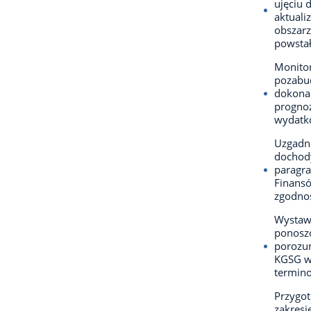
ujęciu 
aktuali
obszarz
powstał
Monitor
pozabud
dokonan
prognoz
wydatk
Uzgadni
dochod
paragr
Finansó
zgodnośc
Wystaw
ponoszo
porozum
KGSG w 
termino
Przygot
zakresi