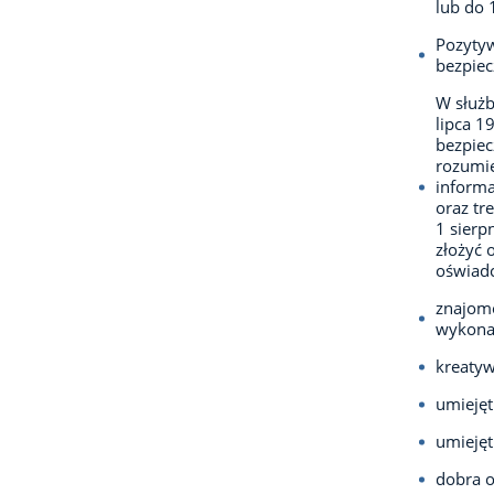
lub do 
Pozytyw
bezpiec
W służb
lipca 1
bezpie
rozumie
informa
oraz tr
1 sierp
złożyć 
oświadc
znajomo
wykonaw
kreatyw
umiejęt
umiejęt
dobra o