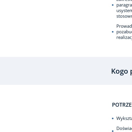
paragra
usyste
stosown
Prowadz
pozabu
realiza
Kogo 
POTRZE
Wykszta
Doświad