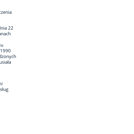
czenia
dnia 22
ganach
iu
–1990
odzonych
usiała
mi
sług