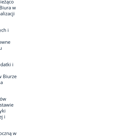
ieżąco
Biura w
lizacji
ch i
sowne
u
atki i
 Biurze
ia
tów
dstawie
yki
j i
roczną w