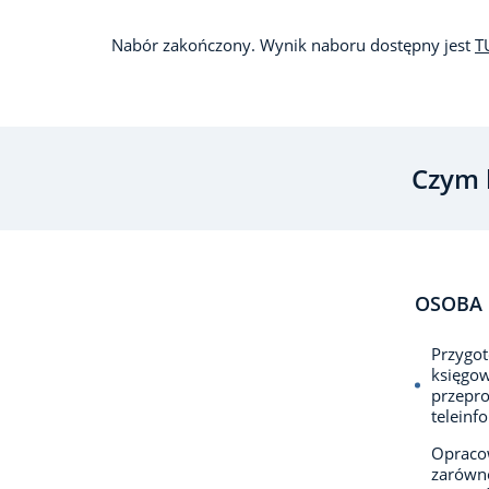
Nabór zakończony. Wynik naboru dostępny jest
T
Czym 
OSOBA 
Przygot
księgow
przepro
teleinf
Opraco
zarówno