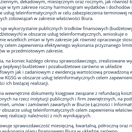
dziennym, dekadowym, miesięcznym oraz rocznym, jak również b
zuje w tym zakresie roczny harmonogram wydatków i dochodów 
e usług teleinformatycznych w celu zabezpieczenia terminowej rea
ych zobowiązań w zakresie właściwości Biura.
uje wykorzystanie publicznych środków finansowych (budżetowy
żetowych) w obszarze usług teleinformatycznych, wnioskuje o
ie wszelkich zmian w tym zakresie jak również opracowuje sto
y celem zapewnienia efektywnego wykonania przyznanego limit
ów w przedmiotowym zakresie.
a, na koniec każdego okresu sprawozdawczego, zrealizowane wyd
y (wpływy) budżetowe i pozabudżetowe zarówno w układzie
afowym jak i zadaniowym z ewidencją wartościową prowadzoną w
w KGSG w obszarze usług teleinformatycznych celem zapewnien
i ich bieżącej realizacji.
ia wewnętrzne dokumenty księgowe związane z refundacją kosz
nych na rzecz instytucji publicznych i firm zewnętrznych, na po
ień, umów i zamówień zawartych w Biurze Łączności i Informat
obszarze usług teleinformatycznych celem zapewnienia właściwe
wej realizacji należności z nich wynikających.
owuje sprawozdawczość miesięczną, kwartalną, półroczną oraz 
e wykonania planu finansowego Biura w układzie zarówno