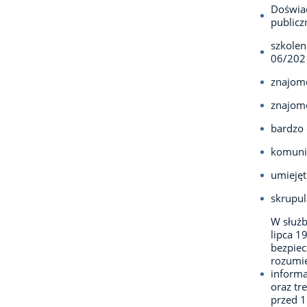
Doświa
publicz
szkolen
06/202
znajomo
znajom
bardzo 
komuni
umiejęt
skrupul
W służb
lipca 1
bezpie
rozumie
informa
oraz tr
przed 1