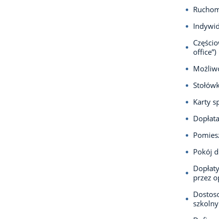
Ruchom
Indywid
Częścio
office”)
Możliwo
Stołów
Karty s
Dopłata
Pomiesz
Pokój d
Dopłaty
przez o
Dostos
szkolny