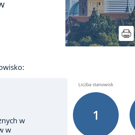
w
owisko:
Liczba stanowisk
1
cznych
w
ów w