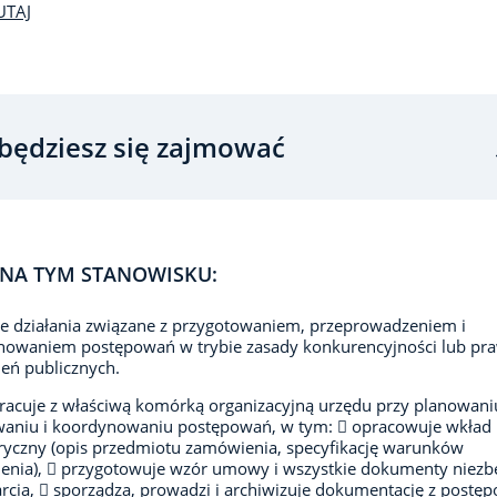
UTAJ
będziesz się zajmować
NA TYM STANOWISKU:
je działania związane z przygotowaniem, przeprowadzeniem i
nowaniem postępowań w trybie zasady konkurencyjności lub pr
eń publicznych.
acuje z właściwą komórką organizacyjną urzędu przy planowani
waniu i koordynowaniu postępowań, w tym:  opracowuje wkład
yczny (opis przedmiotu zamówienia, specyfikację warunków
enia),  przygotowuje wzór umowy i wszystkie dokumenty niezb
arcia,  sporządza, prowadzi i archiwizuje dokumentację z postę