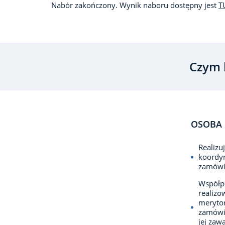
Nabór zakończony. Wynik naboru dostępny jest
T
Czym 
OSOBA 
Realizu
koordy
zamówi
Współpr
realizo
merytor
zamówi
jej zaw