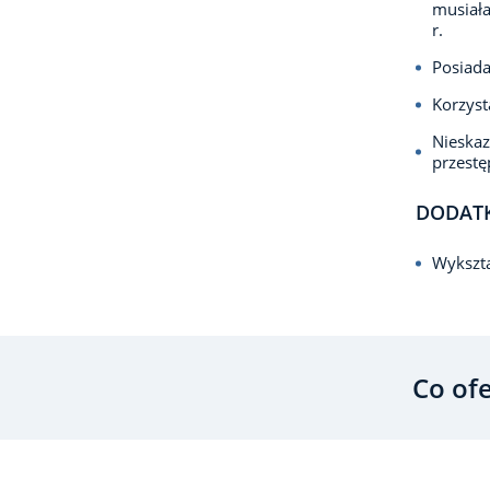
musiała
r.
Posiada
Korzyst
Nieska
przest
DODAT
Wykszta
Co of