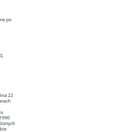
one po
),
dnia 22
ganach
iu
-1990
dzonych
dzie