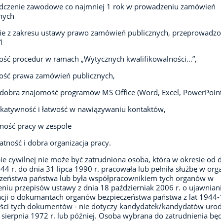
dczenie zawodowe co najmniej 1 rok w prowadzeniu zamówień
nych
ie z zakresu ustawy prawo zamówień publicznych, przeprowadz
1
ść procedur w ramach „Wytycznych kwalifikowalności…”,
ość prawa zamówień publicznych,
dobra znajomość programów MS Office (Word, Excel, PowerPoint
katywność i łatwość w nawiązywaniu kontaktów,
ność pracy w zespole
atność i dobra organizacja pracy.
ie cywilnej nie może być zatrudniona osoba, która w okresie od 
944 r. do dnia 31 lipca 1990 r. pracowała lub pełniła służbę w or
czeństwa państwa lub była współpracownikiem tych organów w
niu przepisów ustawy z dnia 18 październiak 2006 r. o ujawnian
cji o dokumantach organów bezpieczeństwa państwa z lat 1944
eści tych dokumentów - nie dotyczy kandydatek/kandydatów uro
 sierpnia 1972 r. lub później. Osoba wybrana do zatrudnienia bę