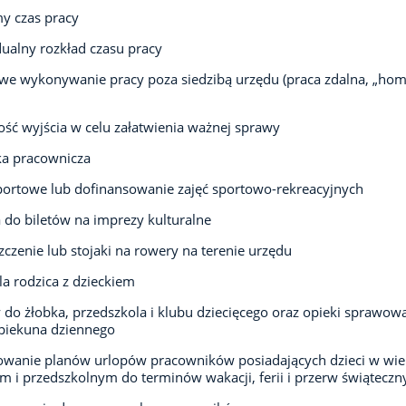
y czas pracy
ualny rozkład czasu pracy
we wykonywanie pracy poza siedzibą urzędu (praca zdalna, „ho
ść wyjścia w celu załatwienia ważnej sprawy
ka pracownicza
portowe lub dofinansowanie zajęć sportowo-rekreacyjnych
 do biletów na imprezy kulturalne
czenie lub stojaki na rowery na terenie urzędu
la rodzica z dzieckiem
 do żłobka, przedszkola i klubu dziecięcego oraz opieki sprawow
piekuna dziennego
owanie planów urlopów pracowników posiadających dzieci w wi
m i przedszkolnym do terminów wakacji, ferii i przerw świąteczn