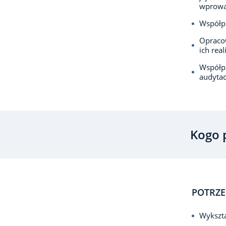
wprowad
Współpr
Opraco
ich real
Współpr
audytac
Kogo 
POTRZE
Wykszta