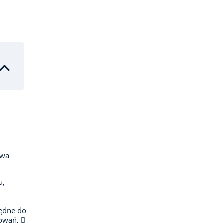
awa
u,
ędne do
powań, 