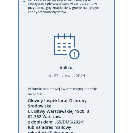
skorzystać z pierwszeństwa w zatrudnieniu w
przypadku, gdy znajdą się w gronie najlepszych
kandydatek/kandydatów
Aplikuj
do
27
czerwca
2024
W formie papierowej
i w zamkniętej kopercie
na adres:
Główny Inspektorat Ochrony
Środowiska
ul. Bitwy Warszawskiej 1920, 3
02-362 Warszawa
z dopiskiem: „65/DMŚ/2024”
lub na adres mailowy
rekrutacje@gios.gov.pl