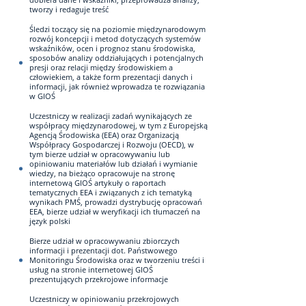
tworzy i redaguje treść
Śledzi toczący się na poziomie międzynarodowym
rozwój koncepcji i metod dotyczących systemów
wskaźników, ocen i prognoz stanu środowiska,
sposobów analizy oddziałujących i potencjalnych
presji oraz relacji między środowiskiem a
człowiekiem, a także form prezentacji danych i
informacji, jak również wprowadza te rozwiązania
w GIOŚ
Uczestniczy w realizacji zadań wynikających ze
współpracy międzynarodowej, w tym z Europejską
Agencją Środowiska (EEA) oraz Organizacją
Współpracy Gospodarczej i Rozwoju (OECD), w
tym bierze udział w opracowywaniu lub
opiniowaniu materiałów lub działań i wymianie
wiedzy, na bieżąco opracowuje na stronę
internetową GIOŚ artykuły o raportach
tematycznych EEA i związanych z ich tematyką
wynikach PMŚ, prowadzi dystrybucję opracowań
EEA, bierze udział w weryfikacji ich tłumaczeń na
język polski
Bierze udział w opracowywaniu zbiorczych
informacji i prezentacji dot. Państwowego
Monitoringu Środowiska oraz w tworzeniu treści i
usług na stronie internetowej GIOŚ
prezentujących przekrojowe informacje
Uczestniczy w opiniowaniu przekrojowych