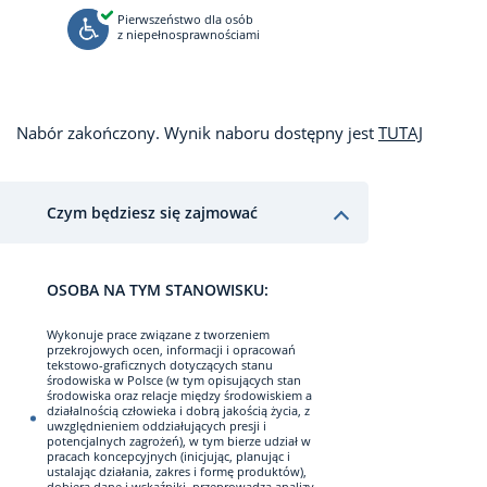
Pierwszeństwo dla osób
z niepełnosprawnościami
Nabór zakończony. Wynik naboru dostępny jest
TUTAJ
Czym będziesz się zajmować
OSOBA NA TYM STANOWISKU:
Wykonuje prace związane z tworzeniem
przekrojowych ocen, informacji i opracowań
tekstowo-graficznych dotyczących stanu
środowiska w Polsce (w tym opisujących stan
środowiska oraz relacje między środowiskiem a
działalnością człowieka i dobrą jakością życia, z
uwzględnieniem oddziałujących presji i
potencjalnych zagrożeń), w tym bierze udział w
pracach koncepcyjnych (inicjując, planując i
ustalając działania, zakres i formę produktów),
dobiera dane i wskaźniki, przeprowadza analizy,