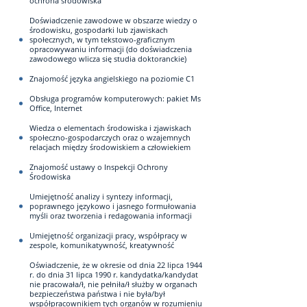
ochrona środowiska
Doświadczenie zawodowe w obszarze wiedzy o
środowisku, gospodarki lub zjawiskach
społecznych, w tym tekstowo-graficznym
opracowywaniu informacji (do doświadczenia
zawodowego wlicza się studia doktoranckie)
Znajomość języka angielskiego na poziomie C1
Obsługa programów komputerowych: pakiet Ms
Office, Internet
Wiedza o elementach środowiska i zjawiskach
społeczno-gospodarczych oraz o wzajemnych
relacjach między środowiskiem a człowiekiem
Znajomość ustawy o Inspekcji Ochrony
Środowiska
Umiejętność analizy i syntezy informacji,
poprawnego językowo i jasnego formułowania
myśli oraz tworzenia i redagowania informacji
Umiejętność organizacji pracy, współpracy w
zespole, komunikatywność, kreatywność
Oświadczenie, że w okresie od dnia 22 lipca 1944
r. do dnia 31 lipca 1990 r. kandydatka/kandydat
nie pracowała/ł, nie pełniła/ł służby w organach
bezpieczeństwa państwa i nie była/był
współpracownikiem tych organów w rozumieniu