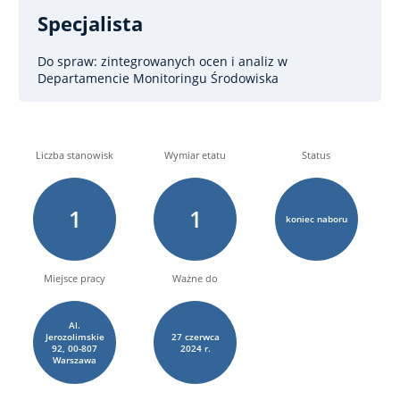
Specjalista
Do spraw: zintegrowanych ocen i analiz
w
Departamencie Monitoringu Środowiska
Liczba stanowisk
Wymiar etatu
Status
1
1
koniec naboru
Miejsce pracy
Ważne do
Al.
Jerozolimskie
27
czerwca
92, 00-807
2024 r.
Warszawa