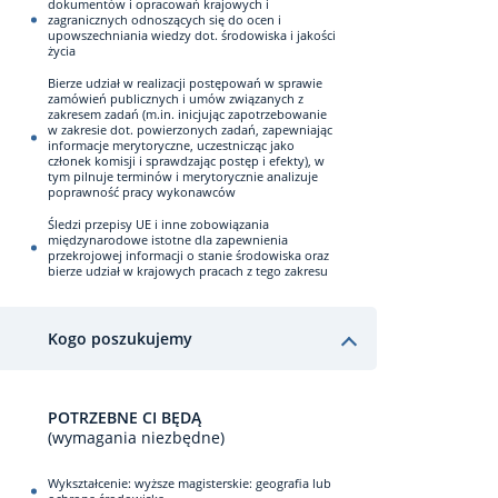
dokumentów i opracowań krajowych i
zagranicznych odnoszących się do ocen i
upowszechniania wiedzy dot. środowiska i jakości
życia
Bierze udział w realizacji postępowań w sprawie
zamówień publicznych i umów związanych z
zakresem zadań (m.in. inicjując zapotrzebowanie
w zakresie dot. powierzonych zadań, zapewniając
informacje merytoryczne, uczestnicząc jako
członek komisji i sprawdzając postęp i efekty), w
tym pilnuje terminów i merytorycznie analizuje
poprawność pracy wykonawców
Śledzi przepisy UE i inne zobowiązania
międzynarodowe istotne dla zapewnienia
przekrojowej informacji o stanie środowiska oraz
bierze udział w krajowych pracach z tego zakresu
Kogo poszukujemy
POTRZEBNE CI BĘDĄ
(wymagania niezbędne)
Wykształcenie: wyższe magisterskie: geografia lub