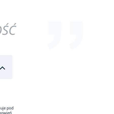
OŚĆ
iuje pod
anowień