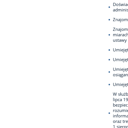
Doświad
adminis
Znajom
Znajomo
miarach
ustawy 
Umiejęt
Umieję
Umiejęt
osiągan
Umiejęt
W służb
lipca 1
bezpie
rozumie
informa
oraz tr
1 sierp