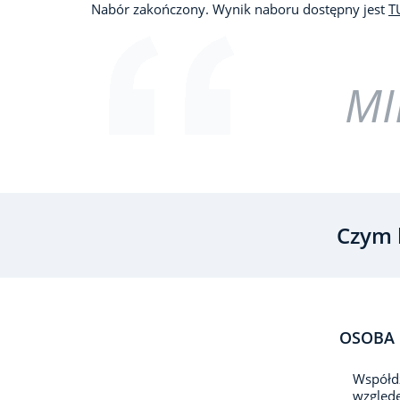
Nabór zakończony. Wynik naboru dostępny jest
T
MI
Czym 
OSOBA 
Współdz
względe