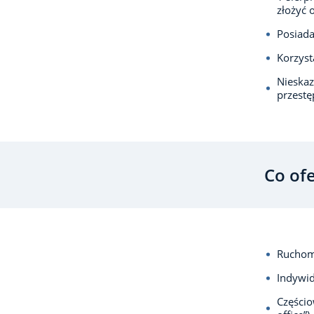
złożyć 
Posiada
Korzyst
Nieska
przest
Co of
Ruchom
Indywid
Częścio