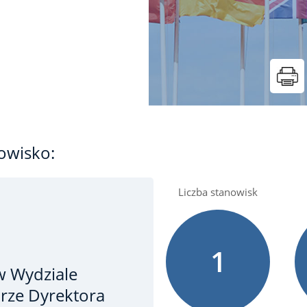
owisko:
Liczba stanowisk
1
w Wydziale
rze Dyrektora