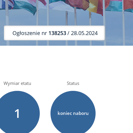
Ogłoszenie nr
138253
/ 28.05.2024
Wymiar etatu
Status
1
koniec naboru