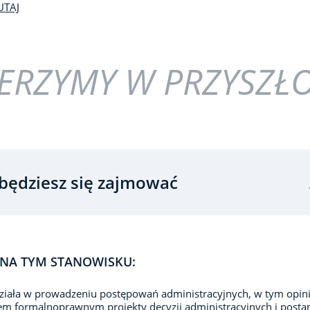
UTAJ
ERZYMY W PRZYSZŁ
będziesz się zajmować
NA TYM STANOWISKU:
iała w prowadzeniu postępowań administracyjnych, w tym opin
m formalnoprawnym projekty decyzji administracyjnych i post