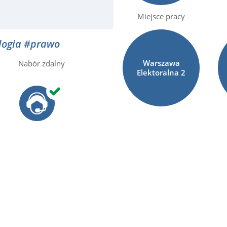
Miejsce pracy
logia
#prawo
Warszawa
Nabór zdalny
Elektoralna
2