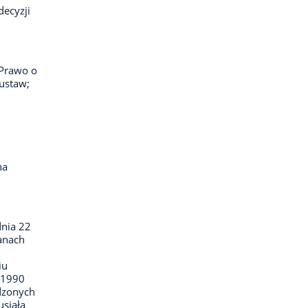
ecyzji
 Prawo o
ustaw;
na
dnia 22
ganach
iu
–1990
dzonych
usiała