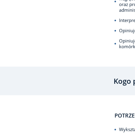
oraz pr
adminis
Interpr
Opiniuj
Opiniu
komórki
Kogo 
POTRZE
Wykszta