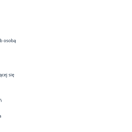
ub osobą
cej się
ń
a