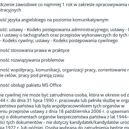
czenie zawodowe co najmniej 1 rok w zakresie opracowywania d
tracyjnych
ość języka angielskiego na poziomie komunikatywnym
ść: ustawy - Kodeks postępowania administracyjnego; ustawy -
 i ustawy o tachografach oraz przepisów wykonawczych do tych 
- Kodeks cywilny; ustawy - Kodeks postępowania cywilnego
ność stosowania prawa w praktyce
tność rozwiązywania problemów
ność współpracy, komunikacji, organizacji pracy, zorientowanie 
ie celów, pracy pod presją czasu
ność obsługi pakietu MS Office
ie cywilnej nie może być zatrudniona osoba, która w okresie od 
944 r. do dnia 31 lipca 1990 r. pracowała lub pełniła służbę w or
czeństwa państwa lub była współpracownikiem tych organów w
niu przepisów ustawy z dnia 18 października 2006 r. o ujawnian
cji o dokumentach organów bezpieczeństwa państwa z lat 1944
eści tych dokumentów - nie dotyczy kandydatek/kandydatów uro
nia 1972 r. lub później. Osoba wybrana do zatrudnienia będzie m