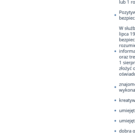
lub 1 
Pozytyw
bezpiec
W służb
lipca 1
bezpie
rozumie
informa
oraz tr
1 sierp
złożyć 
oświadc
znajomo
wykonaw
kreatyw
umiejęt
umiejęt
dobra o