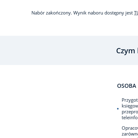
Nabór zakończony. Wynik naboru dostępny jest
T
Czym 
OSOBA 
Przygot
księgow
przepro
teleinf
Opraco
zarówno