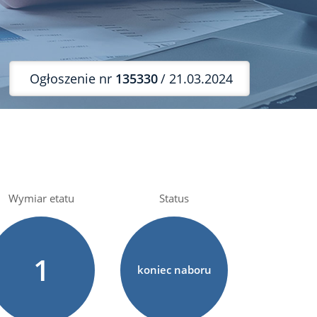
Ogłoszenie nr
135330
/ 21.03.2024
Wymiar etatu
Status
1
koniec naboru