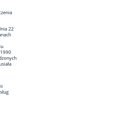
czenia
dnia 22
ganach
iu
–1990
odzonych
usiała
mi
sług