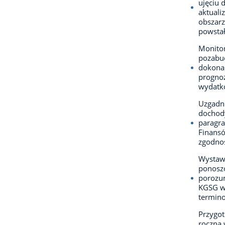
ujęciu 
aktuali
obszarz
powstał
Monitor
pozabud
dokonan
prognoz
wydatk
Uzgadni
dochod
paragr
Finansó
zgodnośc
Wystaw
ponoszo
porozum
KGSG w 
termino
Przygot
roczną 