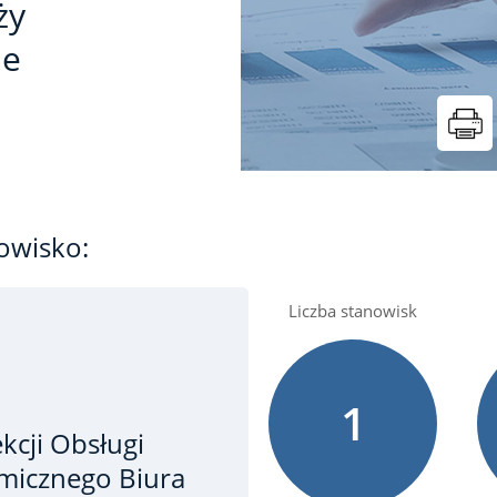
ży
ie
owisko:
Liczba stanowisk
1
kcji Obsługi
micznego Biura