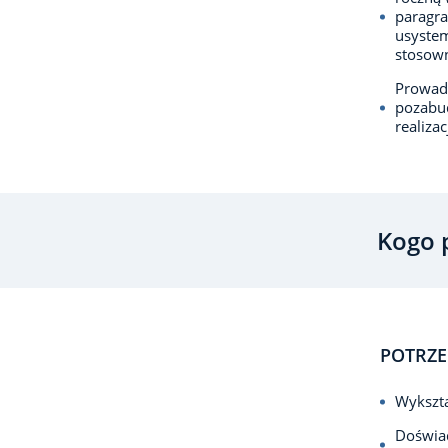
paragra
usyste
stosown
Prowadz
pozabu
realiza
Kogo 
POTRZE
Wykszta
Doświad