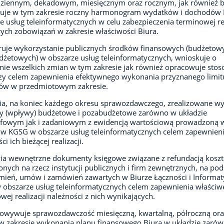
dziennym, dekadowym, miesięcznym oraz rocznym, jak również b
zuje w tym zakresie roczny harmonogram wydatków i dochodów 
e usług teleinformatycznych w celu zabezpieczenia terminowej rea
ych zobowiązań w zakresie właściwości Biura.
uje wykorzystanie publicznych środków finansowych (budżetowy
żetowych) w obszarze usług teleinformatycznych, wnioskuje o
ie wszelkich zmian w tym zakresie jak również opracowuje sto
y celem zapewnienia efektywnego wykonania przyznanego limit
ów w przedmiotowym zakresie.
a, na koniec każdego okresu sprawozdawczego, zrealizowane wyd
y (wpływy) budżetowe i pozabudżetowe zarówno w układzie
afowym jak i zadaniowym z ewidencją wartościową prowadzoną w
w KGSG w obszarze usług teleinformatycznych celem zapewnien
i ich bieżącej realizacji.
ia wewnętrzne dokumenty księgowe związane z refundacją kosz
nych na rzecz instytucji publicznych i firm zewnętrznych, na po
ień, umów i zamówień zawartych w Biurze Łączności i Informat
obszarze usług teleinformatycznych celem zapewnienia właściwe
wej realizacji należności z nich wynikających.
owywuje sprawozdawczość miesięczną, kwartalną, półroczną ora
w zakresie wykonania planu finansowego Biura w układzie zaró