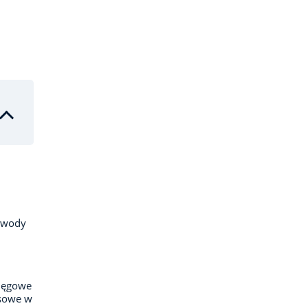
dowody
ięgowe
nsowe w