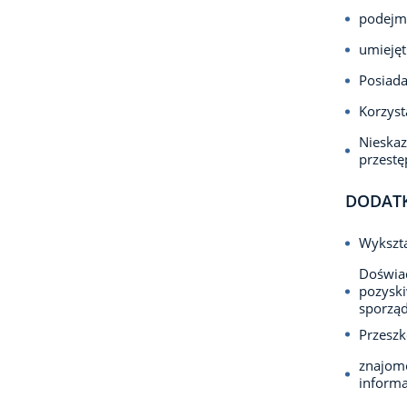
podejmo
umiejęt
Posiada
Korzyst
Nieska
przest
DODAT
Wykszt
Doświa
pozyski
sporząd
Przeszk
znajomo
informa