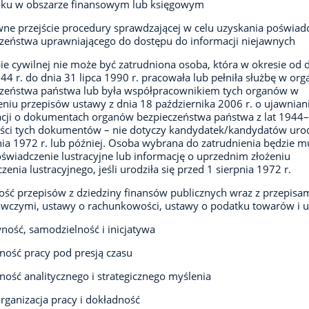
roku w obszarze finansowym lub księgowym
ne przejście procedury sprawdzającej w celu uzyskania poświad
zeństwa uprawniającego do dostępu do informacji niejawnych
ie cywilnej nie może być zatrudniona osoba, która w okresie od 
944 r. do dnia 31 lipca 1990 r. pracowała lub pełniła służbę w or
czeństwa państwa lub była współpracownikiem tych organów w
niu przepisów ustawy z dnia 18 października 2006 r. o ujawnian
cji o dokumentach organów bezpieczeństwa państwa z lat 1944
eści tych dokumentów – nie dotyczy kandydatek/kandydatów ur
nia 1972 r. lub później. Osoba wybrana do zatrudnienia będzie m
oświadczenie lustracyjne lub informację o uprzednim złożeniu
zenia lustracyjnego, jeśli urodziła się przed 1 sierpnia 1972 r.
ść przepisów z dziedziny finansów publicznych wraz z przepisa
czymi, ustawy o rachunkowości, ustawy o podatku towarów i u
ność, samodzielność i inicjatywa
ność pracy pod presją czasu
ność analitycznego i strategicznego myślenia
rganizacja pracy i dokładność