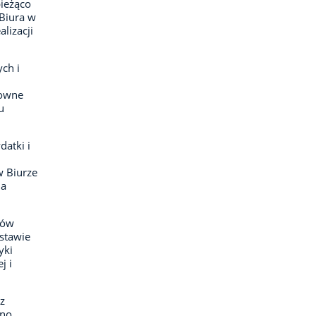
ieżąco
Biura w
lizacji
ch i
sowne
u
atki i
 Biurze
ia
tów
dstawie
yki
j i
z
wno