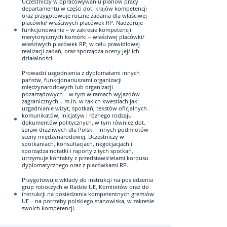
Uczestniczy w opracowywaniu planów pracy
departamentu w części dot. krajów kompetencji
oraz przygotowuje roczne zadania dla właściwej
placówki/ właściwych placówek RP. Nadzoruje
funkcjonowanie – w zakresie kompetencji
merytorycznych komórki – właściwej placówki/
właściwych placówek RP, w celu prawidłowej
realizacji zadań, oraz sporządza oceny jej/ ich
działalności.
Prowadzi uzgodnienia z dyplomatami innych
państw, funkcjonariuszami organizacji
międzynarodowych lub organizacji
pozarządowych – w tym w ramach wyjazdów
zagranicznych – m.in. w takich kwestiach jak:
uzgadnianie wizyt, spotkań, tekstów oficjalnych
komunikatów, inicjatyw i różnego rodzaju
dokumentów politycznych, w tym również dot.
spraw drażliwych dla Polski i innych podmiotów
sceny międzynarodowej. Uczestniczy w
spotkaniach, konsultacjach, negocjacjach i
sporządza notatki i raporty z tych spotkań,
utrzymuje kontakty z przedstawicielami korpusu
dyplomatycznego oraz z placówkami RP.
Przygotowuje wkłady do instrukcji na posiedzenia
grup roboczych w Radzie UE, Komitetów oraz do
instrukcji na posiedzenia kompetentnych gremiów
UE – na potrzeby polskiego stanowiska, w zakresie
swoich kompetencji.