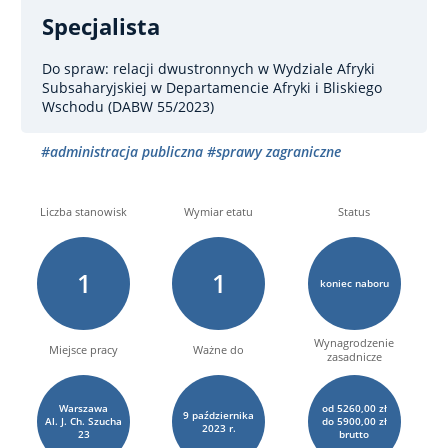
Specjalista
Do spraw: relacji dwustronnych
w Wydziale Afryki
Subsaharyjskiej w Departamencie Afryki i Bliskiego
Wschodu (DABW 55/2023)
#administracja publiczna
#sprawy zagraniczne
Liczba stanowisk
Wymiar etatu
Status
1
1
koniec naboru
Wynagrodzenie
Miejsce pracy
Ważne do
zasadnicze
Warszawa
od 5260,00 zł
9
października
Al. J. Ch. Szucha
do 5900,00 zł
2023 r.
23
brutto