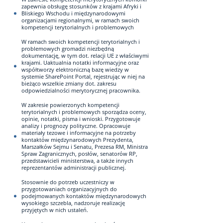
zapewnia obsługę stosunków z krajami Afryki i
Bliskiego Wschodu i międzynarodowymi
organizacjami regionalnymi, w ramach swoich
kompetencji terytorialnych i problemowych
W ramach swoich kompetencji terytorialnych i
problemowych gromadzi niezbędną
dokumentację, w tym dot. relacji UE z właściwymi
krajami. Uaktualnia notatki informacyjne oraz
współtworzy elektroniczną bazę wiedzy w
systemie SharePoint Portal, rejestrując w niej na
bieżąco wszelkie zmiany dot. zakresu
odpowiedzialności merytorycznej pracownika.
W zakresie powierzonych kompetencji
terytorialnych i problemowych sporządza oceny,
opinie, notatki, pisma i wnioski. Przygotowuje
analizy i prognozy polityczne. Opracowuje
materiały tezowe i informacyjne na potrzeby
kontaktów międzynarodowych Prezydenta,
Marszałków Sejmu i Senatu, Prezesa RM, Ministra
Spraw Zagranicznych, posłów, senatorów RP,
przedstawicieli ministerstwa, a także innych
reprezentantów administracji publicznej.
Stosownie do potrzeb uczestniczy w
przygotowaniach organizacyjnych do
podejmowanych kontaktów międzynarodowych
wysokiego szczebla, nadzoruje realizację
przyjętych w nich ustaleń.