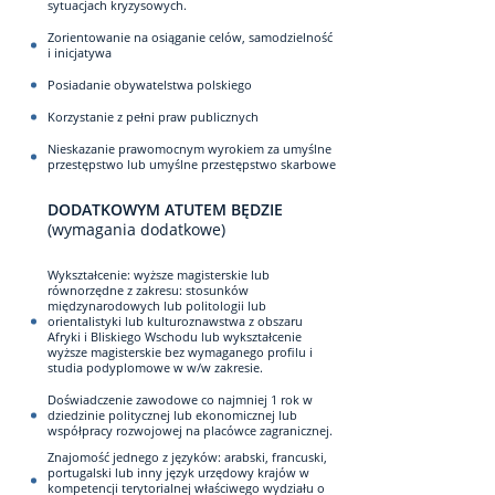
sytuacjach kryzysowych.
Zorientowanie na osiąganie celów, samodzielność
i inicjatywa
Posiadanie obywatelstwa polskiego
Korzystanie z pełni praw publicznych
Nieskazanie prawomocnym wyrokiem za umyślne
przestępstwo lub umyślne przestępstwo skarbowe
DODATKOWYM ATUTEM BĘDZIE
(wymagania dodatkowe)
Wykształcenie: wyższe magisterskie lub
równorzędne z zakresu: stosunków
międzynarodowych lub politologii lub
orientalistyki lub kulturoznawstwa z obszaru
Afryki i Bliskiego Wschodu lub wykształcenie
wyższe magisterskie bez wymaganego profilu i
studia podyplomowe w w/w zakresie.
Doświadczenie zawodowe co najmniej 1 rok w
dziedzinie politycznej lub ekonomicznej lub
współpracy rozwojowej na placówce zagranicznej.
Znajomość jednego z języków: arabski, francuski,
portugalski lub inny język urzędowy krajów w
kompetencji terytorialnej właściwego wydziału o