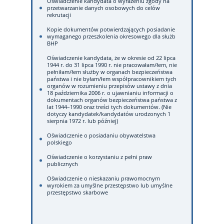
Oświadczenie kandydata o wyrażeniu zgody na
przetwarzanie danych osobowych do celów
rekrutacji
Kopie dokumentów potwierdzających posiadanie
wymaganego przeszkolenia okresowego dla służb
BHP
Oświadczenie kandydata, że w okresie od 22 lipca
1944 r. do 31 lipca 1990 r. nie pracowałam/łem, nie
pełniłam/łem służby w organach bezpieczeństwa
państwa i nie byłam/łem współpracownikiem tych
organów w rozumieniu przepisów ustawy z dnia
18 października 2006 r. o ujawnianiu informacji o
dokumentach organów bezpieczeństwa państwa z
lat 1944–1990 oraz treści tych dokumentów. (Nie
dotyczy kandydatek/kandydatów urodzonych 1
sierpnia 1972 r. lub później)
Oświadczenie o posiadaniu obywatelstwa
polskiego
Oświadczenie o korzystaniu z pełni praw
publicznych
Oświadczenie o nieskazaniu prawomocnym
wyrokiem za umyślne przestępstwo lub umyślne
przestępstwo skarbowe