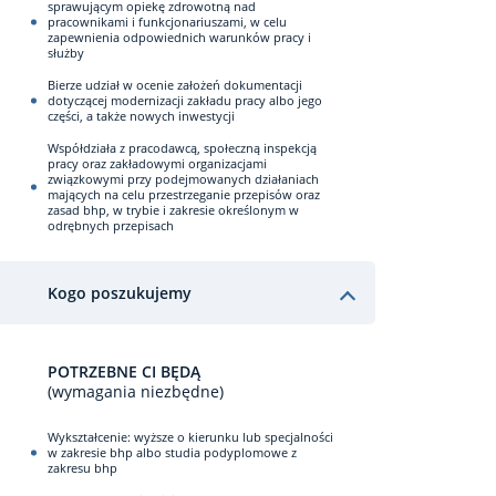
sprawującym opiekę zdrowotną nad
pracownikami i funkcjonariuszami, w celu
zapewnienia odpowiednich warunków pracy i
służby
Bierze udział w ocenie założeń dokumentacji
dotyczącej modernizacji zakładu pracy albo jego
części, a także nowych inwestycji
Współdziała z pracodawcą, społeczną inspekcją
pracy oraz zakładowymi organizacjami
związkowymi przy podejmowanych działaniach
mających na celu przestrzeganie przepisów oraz
zasad bhp, w trybie i zakresie określonym w
odrębnych przepisach
Kogo poszukujemy
POTRZEBNE CI BĘDĄ
(wymagania niezbędne)
Wykształcenie: wyższe o kierunku lub specjalności
w zakresie bhp albo studia podyplomowe z
zakresu bhp