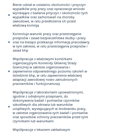
Bierze udział w ustalaniu okoliczności i przyczyn
wypadków przy pracy oraz opracowuje wnioski
wynikające z badania przyczyn i okoliczności tych
wypadków oraz zachorowań na choroby
zawodowe, w celu przedłożenia ich przed
właściwą komisją
Kontroluje warunki pracy oraz przestrzeganie
przepisów i zasad bezpieczeństwa służby i pracy
oraz na bieżąco przekazuje informację pracodawcy
w tym zakresie, w celu przestrzegania przepisów i
zasad bhp
Współpracuje z właściwymi komórkami
organizacyjnymi Komendy Głównej Straży
Granicznej w zakresie organizowania i
zapewnienia odpowiedniego poziomu szkoleń w
dziedzinie bhp, w celu zapewnienia właściwej
adaptacji zawodowej nowo zatrudnionych
pracowników i funkcjonariuszy
Współpracuje z laboratoriami upoważnionymi,
zgodnie z odrębnymi przepisami, do
dokonywania badań i pomiarów czynników
szkodliwych dla zdrowia lub warunków
uciążliwych, występujących w środowisku pracy,
w zakresie organizowania tych badań i pomiarów
oraz sposobów ochrony pracowników przed tymi
czynnikami lub warunkami
Współpracuje z lekarzem zakładowym