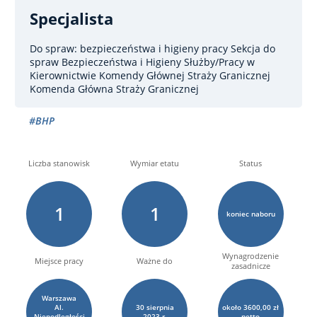
Specjalista
Do spraw: bezpieczeństwa i higieny pracy
Sekcja do
spraw Bezpieczeństwa i Higieny Służby/Pracy w
Kierownictwie Komendy Głównej Straży Granicznej
Komenda Główna Straży Granicznej
#BHP
Liczba stanowisk
Wymiar etatu
Status
1
1
koniec naboru
Wynagrodzenie
Miejsce pracy
Ważne do
zasadnicze
Warszawa
Al.
30
sierpnia
około 3600,00 zł
Niepodległości
2023 r.
netto