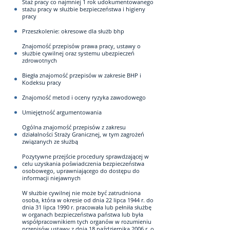
Staż pracy co najmniej 1 rok udokumentowanego
stażu pracy w służbie bezpieczeństwa i higieny
pracy
Przeszkolenie: okresowe dla służb bhp
Znajomość przepisów prawa pracy, ustawy o
służbie cywilnej oraz systemu ubezpieczeń
zdrowotnych
Biegła znajomość przepisów w zakresie BHP i
Kodeksu pracy
Znajomość metod i oceny ryzyka zawodowego
Umiejętność argumentowania
Ogólna znajomość przepisów z zakresu
działalności Straży Granicznej, w tym zagrożeń
związanych ze służbą
Pozytywne przejście procedury sprawdzającej w
celu uzyskania poświadczenia bezpieczeństwa
osobowego, uprawniającego do dostępu do
informacji niejawnych
W służbie cywilnej nie może być zatrudniona
osoba, która w okresie od dnia 22 lipca 1944 r. do
dnia 31 lipca 1990 r. pracowała lub pełniła służbę
w organach bezpieczeństwa państwa lub była
współpracownikiem tych organów w rozumieniu
przepisów ustawy z dnia 18 października 2006 r. o