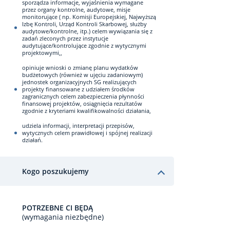
sporządza informacje, wyjaśnienia wymagane
przez organy kontrolne, audytowe, misje
monitorujące ( np. Komisji Europejskiej, Najwyższą
Izbę Kontroli, Urząd Kontroli Skarbowej, służby
audytowe/kontrolne, itp.) celem wywiązania się z
zadań zleconych przez instytucje
audytujące/kontrolujące zgodnie z wytycznymi
projektowymi,,
opiniuje wnioski o zmianę planu wydatków
budżetowych (również w ujęciu zadaniowym)
jednostek organizacyjnych SG realizujących
projekty finansowane z udziałem środków
zagranicznych celem zabezpieczenia płynności
finansowej projektów, osiągnięcia rezultatów
zgodnie z kryteriami kwalifikowalności działania,
udziela informacji, interpretacji przepisów,
wytycznych celem prawidłowej i spójnej realizacji
działań.
Kogo poszukujemy
POTRZEBNE CI BĘDĄ
(wymagania niezbędne)