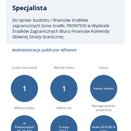
Specjalista
Do spraw: budżetu i finansów środków
zagranicznych (inne środki, FRONTEX)
w Wydziale
Środków Zagranicznych Biura Finansów Komendy
Głównej Straży Granicznej
#administracja publiczna
#finanse
Liczba stanowisk
Wymiar etatu
Status
1
1
koniec naboru
Wynagrodzenie
Miejsce pracy
Ważne do
zasadnicze
ul.
Podchorążych
5
maja
około 3316,00 zł
38, 00-463
2023 r.
netto