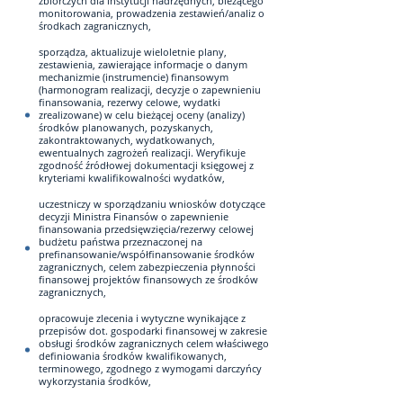
zbiorczych dla instytucji nadrzędnych, bieżącego
monitorowania, prowadzenia zestawień/analiz o
środkach zagranicznych,
sporządza, aktualizuje wieloletnie plany,
zestawienia, zawierające informacje o danym
mechanizmie (instrumencie) finansowym
(harmonogram realizacji, decyzje o zapewnieniu
finansowania, rezerwy celowe, wydatki
zrealizowane) w celu bieżącej oceny (analizy)
środków planowanych, pozyskanych,
zakontraktowanych, wydatkowanych,
ewentualnych zagrożeń realizacji. Weryfikuje
zgodność źródłowej dokumentacji księgowej z
kryteriami kwalifikowalności wydatków,
uczestniczy w sporządzaniu wniosków dotyczące
decyzji Ministra Finansów o zapewnienie
finansowania przedsięwzięcia/rezerwy celowej
budżetu państwa przeznaczonej na
prefinansowanie/współfinansowanie środków
zagranicznych, celem zabezpieczenia płynności
finansowej projektów finansowych ze środków
zagranicznych,
opracowuje zlecenia i wytyczne wynikające z
przepisów dot. gospodarki finansowej w zakresie
obsługi środków zagranicznych celem właściwego
definiowania środków kwalifikowanych,
terminowego, zgodnego z wymogami darczyńcy
wykorzystania środków,