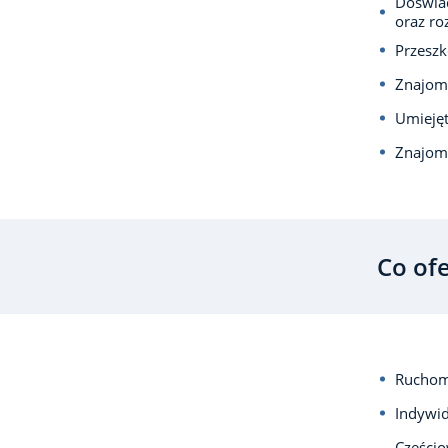
Doświad
oraz ro
Przeszk
Znajom
Umieję
Znajom
Co of
Ruchom
Indywid
Częścio