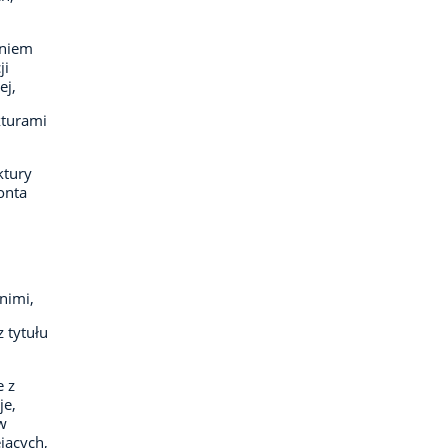
aniem
ji
ej,
kturami
ktury
onta
nimi,
 tytułu
 z
je,
w
jących,