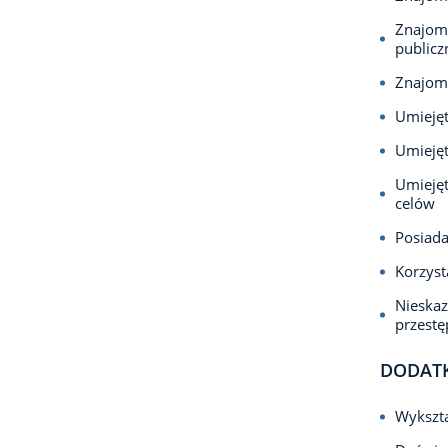
Znajomo
publicz
Znajom
Umiejęt
Umieję
Umiejęt
celów
Posiada
Korzyst
Nieska
przest
DODAT
Wykszta