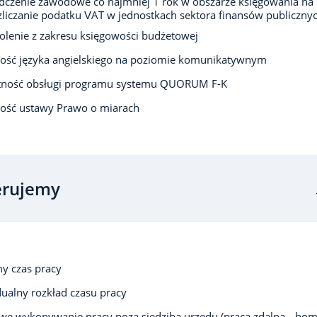
czenie zawodowe co najmniej 1 rok w obszarze księgowania na
zliczanie podatku VAT w jednostkach sektora finansów publiczny
olenie z zakresu księgowości budżetowej
ość języka angielskiego na poziomie komunikatywnym
tność obsługi programu systemu QUORUM F-K
ość ustawy Prawo o miarach
erujemy
y czas pracy
ualny rozkład czasu pracy
we wykonywanie pracy poza siedzibą urzędu (praca zdalna, „ho