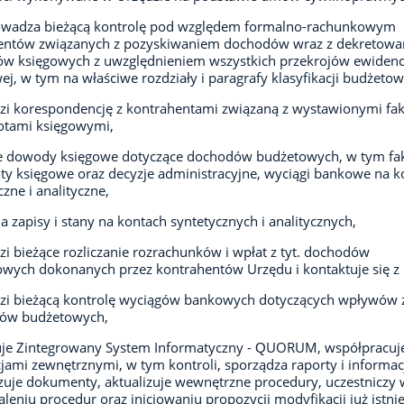
owadza bieżącą kontrolę pod względem formalno-rachunkowym
ntów związanych z pozyskiwaniem dochodów wraz z dekretow
w księgowych z uwzględnieniem wszystkich przekrojów ewidenc
ej, w tym na właściwe rozdziały i paragrafy klasyfikacji budżetow
i korespondencję z kontrahentami związaną z wystawionymi fa
otami księgowymi,
je dowody księgowe dotyczące dochodów budżetowych, w tym fa
ty księgowe oraz decyzje administracyjne, wyciągi bankowe na k
czne i analityczne,
a zapisy i stany na kontach syntetycznych i analitycznych,
i bieżące rozliczanie rozrachunków i wpłat z tyt. dochodów
wych dokonanych przez kontrahentów Urzędu i kontaktuje się z 
i bieżącą kontrolę wyciągów bankowych dotyczących wpływów z
ów budżetowych,
uje Zintegrowany System Informatyczny - QUORUM, współpracuje
cjami zewnętrznymi, w tym kontroli, sporządza raporty i informac
zuje dokumenty, aktualizuje wewnętrzne procedury, uczestniczy 
leniu procedur oraz inicjowaniu propozycji modyfikacji już istnie