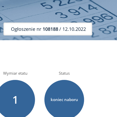
Ogłoszenie nr
108188
/ 12.10.2022
Wymiar etatu
Status
1
koniec naboru