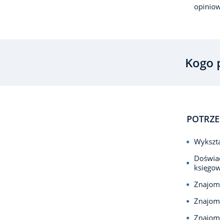
opinio
Kogo 
POTRZE
Wykszta
Doświad
księgow
Znajom
Znajom
Znajomo