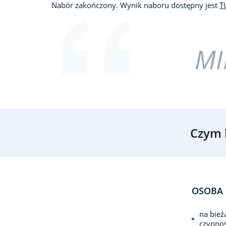
Nabór zakończony. Wynik naboru dostępny jest
T
MI
Czym 
OSOBA 
na bież
czynno