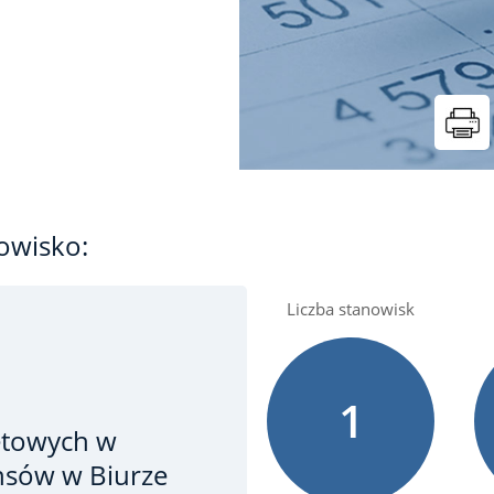
owisko:
Liczba stanowisk
1
etowych
w
ansów w Biurze