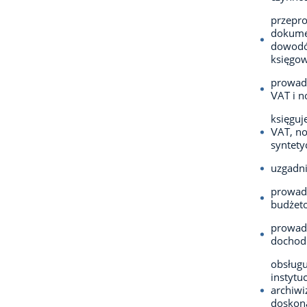
przepr
dokume
dowodó
księgow
prowadz
VAT i n
księgu
VAT, no
syntety
uzgadni
prowadz
budżeto
prowadz
dochod
obsług
instytu
archiwi
doskona