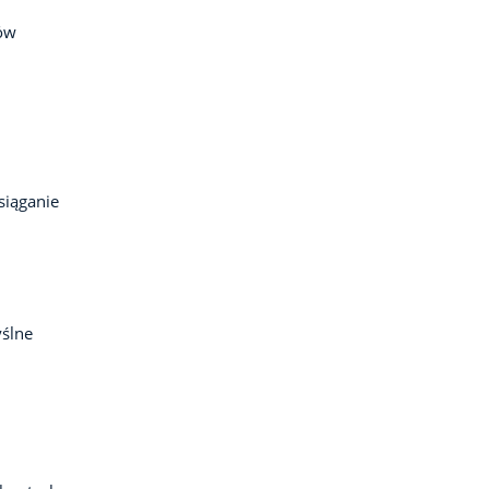
sów
siąganie
ślne