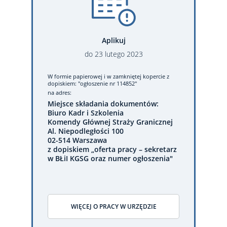
Aplikuj
do
23
lutego
2023
W formie papierowej
i w zamkniętej kopercie z
dopiskiem: "ogłoszenie nr 114852"
na adres:
Miejsce składania dokumentów:
Biuro Kadr i Szkolenia
Komendy Głównej Straży Granicznej
Al. Niepodległości 100
02-514 Warszawa
z dopiskiem „oferta pracy – sekretarz
w BŁiI KGSG oraz numer ogłoszenia"
WIĘCEJ O PRACY W URZĘDZIE