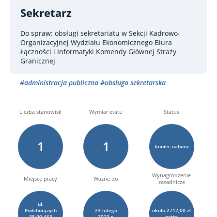
Sekretarz
Do spraw: obsługi sekretariatu
w Sekcji Kadrowo-
Organizacyjnej Wydziału Ekonomicznego Biura
Łączności i Informatyki Komendy Głównej Straży
Granicznej
#administracja publiczna
#obsługa sekretarska
Liczba stanowisk
Wymiar etatu
Status
1
1
koniec naboru
Wynagrodzenie
Miejsce pracy
Ważne do
zasadnicze
ul.
Podchorążych
23
lutego
około 2712,00 zł
38 00-463
2023 r.
netto