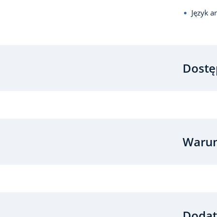
Język a
Dostę
Warun
Dodat