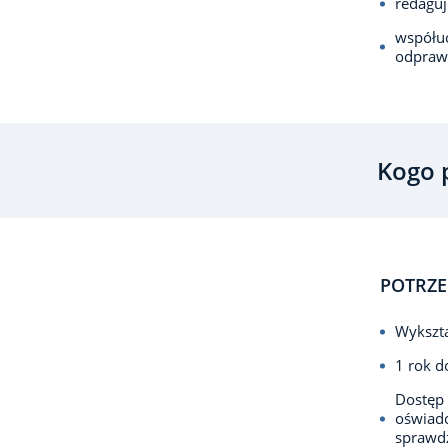
redaguj
współuc
odpraw 
Kogo 
POTRZE
Wykszta
1 rok d
Dostęp 
oświad
sprawd