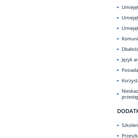
Umiejęt
Umiejęt
Umiejęt
Komuni
Dbałość
Język a
Posiada
Korzyst
Nieska
przest
DODAT
Szkolen
Przeszk