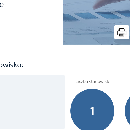
e
owisko:
Liczba stanowisk
1