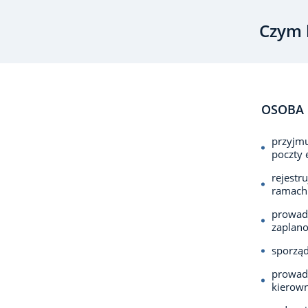
Czym 
OSOBA 
przyjmu
poczty e
rejestr
ramach 
prowadz
zaplano
sporząd
prowadz
kierown