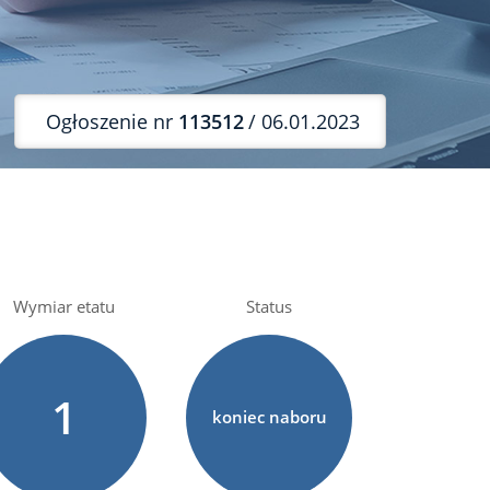
Ogłoszenie nr
113512
/ 06.01.2023
Wymiar etatu
Status
1
koniec naboru