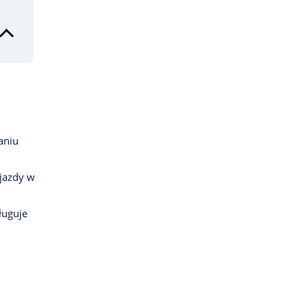
aniu
yjazdy w
ługuje