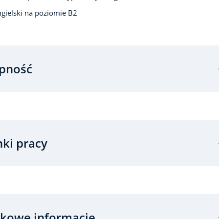
ngielski na poziomie B2
pność
ki pracy
kowe informacje