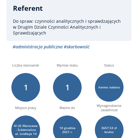
Referent
Do spraw: czynności analitycznych i sprawdzających
w Drugim Dziale Czynności Analitycznych i
Sprawdzających
#administracja publiczna
#skarbowość
Liczba stanowisk
Wymiar etatu
Status
1
1
koniec naboru
Wynagrodzenie
Miejsce pracy
Ważne do
zasadnicze
III US Warszawa
10
grudnia
3657,53 zł
- Śródmieście
2021 r.
brutto
ul. Lindleya 14