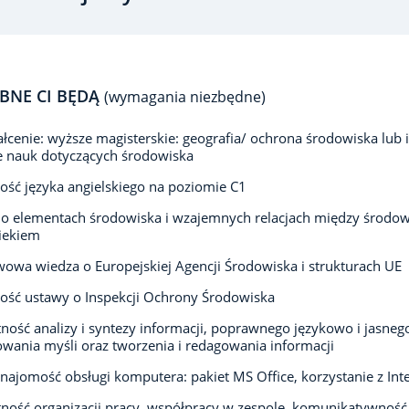
BNE CI BĘDĄ
(wymagania niezbędne)
łcenie: wyższe magisterskie: geografia/ ochrona środowiska lub 
e nauk dotyczących środowiska
ść języka angielskiego na poziomie C1
o elementach środowiska i wzajemnych relacjach między środo
iekiem
owa wiedza o Europejskiej Agencji Środowiska i strukturach UE
ść ustawy o Inspekcji Ochrony Środowiska
ność analizy i syntezy informacji, poprawnego językowo i jasneg
wania myśli oraz tworzenia i redagowania informacji
znajomość obsługi komputera: pakiet MS Office, korzystanie z Int
ność organizacji pracy, współpracy w zespole, komunikatywność