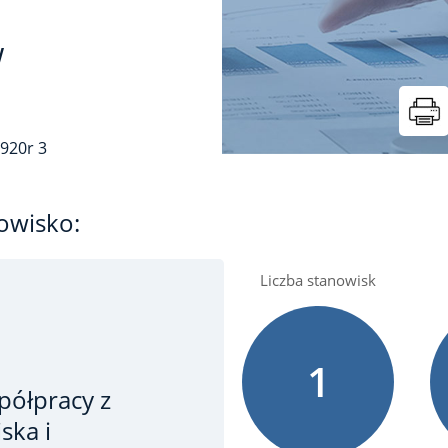
w
1920r
3
owisko:
Liczba stanowisk
1
ółpracy z
ska i