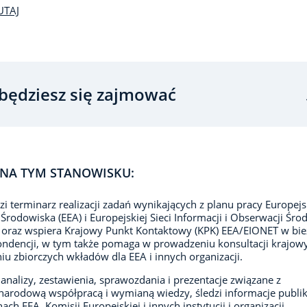
UTAJ
będziesz się zajmować
NA TYM STANOWISKU:
i terminarz realizacji zadań wynikających z planu pracy Europejs
 Środowiska (EEA) i Europejskiej Sieci Informacji i Obserwacji Śr
oraz wspiera Krajowy Punkt Kontaktowy (KPK) EEA/EIONET w bie
ndencji, w tym także pomaga w prowadzeniu konsultacji krajowy
iu zbiorczych wkładów dla EEA i innych organizacji.
analizy, zestawienia, sprawozdania i prezentacje związane z
arodową współpracą i wymianą wiedzy, śledzi informacje publ
ach EEA, Komisji Europejskiej i innych instytucji i organizacji