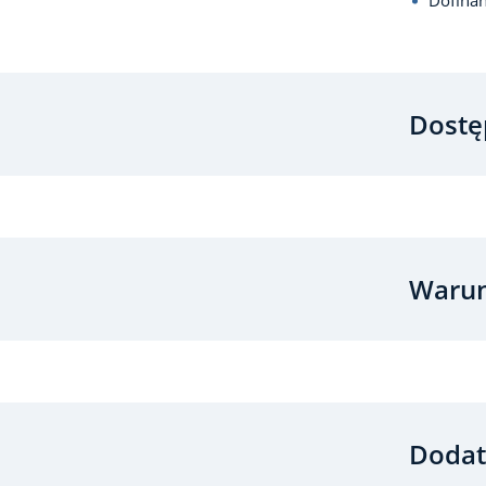
Dofina
Dostę
Warun
Dodat