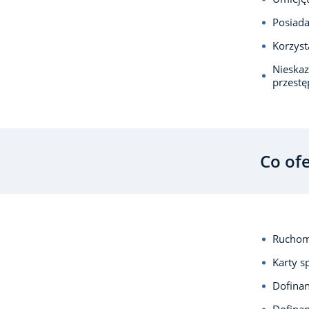
Posiada
Korzyst
Nieska
przest
Co of
Ruchom
Karty s
Dofina