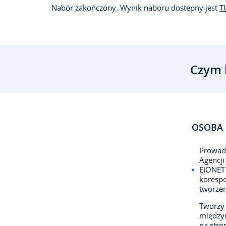
Nabór zakończony. Wynik naboru dostępny jest
T
Czym 
OSOBA 
Prowadz
Agencji
EIONET 
korespo
tworzen
Tworzy 
międzyn
na stron