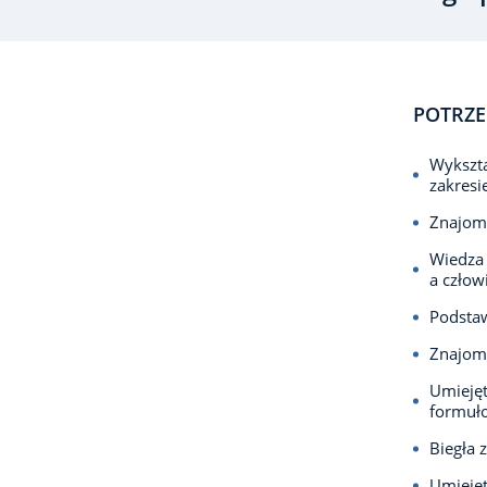
POTRZE
Wykszta
zakresi
Znajomo
Wiedza 
a człow
Podstaw
Znajomo
Umiejęt
formuło
Biegła 
Umiejęt