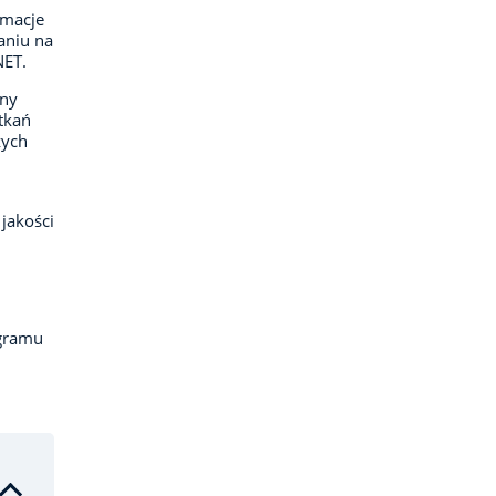
rmacje
aniu na
NET.
ony
tkań
zych
jakości
ogramu