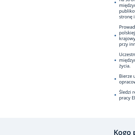
między
publiko
stronę 
Prowadz
polskie
krajowy
przy in
Uczestn
międzyn
życia.
Bierze 
opracow
Śledzi 
pracy E
Kogo 