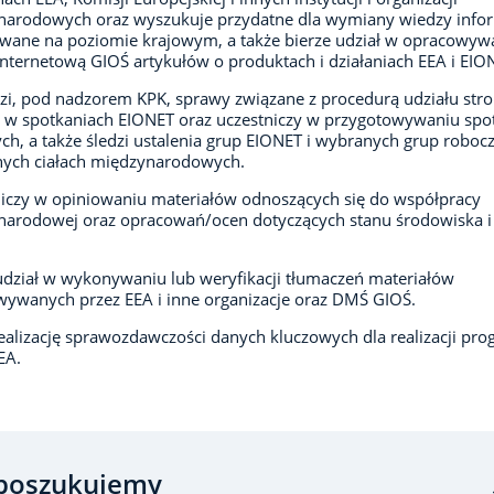
narodowych oraz wyszukuje przydatne dla wymiany wiedzy info
wane na poziomie krajowym, a także bierze udział w opracowyw
internetową GIOŚ artykułów o produktach i działaniach EEA i EIO
i, pod nadzorem KPK, sprawy związane z procedurą udziału str
j w spotkaniach EIONET oraz uczestniczy w przygotowywaniu spo
ch, a także śledzi ustalenia grup EIONET i wybranych grup roboc
nych ciałach międzynarodowych.
iczy w opiniowaniu materiałów odnoszących się do współpracy
arodowej oraz opracowań/ocen dotyczących stanu środowiska i 
udział w wykonywaniu lub weryfikacji tłumaczeń materiałów
ywanych przez EEA i inne organizacje oraz DMŚ GIOŚ.
realizację sprawozdawczości danych kluczowych dla realizacji pr
EA.
poszukujemy