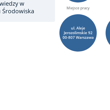
 wiedzy
w
Miejsce pracy
u Środowiska
ul. Aleje
Jerozolimskie 92
00-807 Warszawa