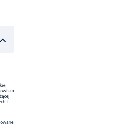
kiej
odowiska
żącej
ch i
ikowane