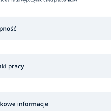
nsowanie do wypoczynku dzieci pracowników
pność
ki pracy
kowe informacje