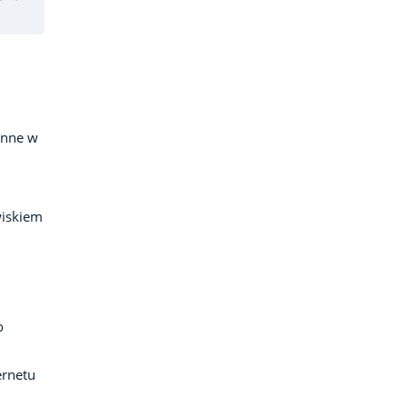
inne w
wiskiem
o
ernetu