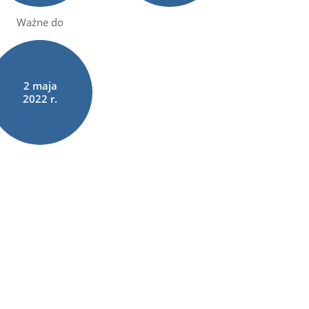
Ważne do
2
maja
2022 r.