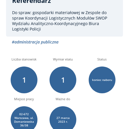
Referendarz
Do spraw: gospodarki materiałowej
w Zespole do
spraw Koordynacji Logistycznych Modułów SWOP
Wydziału Analityczno-Koordynacyjnego Biura
Logistyki Policji
#administracja publiczna
Liczba stanowisk
Wymiar etatu
Status
1
1
koniec naboru
Miejsce pracy
Ważne do
02-672
Warszawa, ul.
27
marca
Domaniewska
2023 r.
36/38