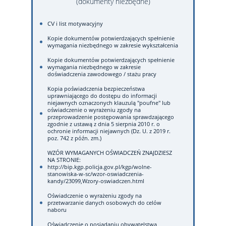
(dokumenty niezbędne)
CV i list motywacyjny
Kopie dokumentów potwierdzających spełnienie
wymagania niezbędnego w zakresie wykształcenia
Kopie dokumentów potwierdzających spełnienie
wymagania niezbędnego w zakresie
doświadczenia zawodowego / stażu pracy
Kopia poświadczenia bezpieczeństwa
uprawniającego do dostępu do informacji
niejawnych oznaczonych klauzulą "poufne" lub
oświadczenie o wyrażeniu zgody na
przeprowadzenie postępowania sprawdzającego
zgodnie z ustawą z dnia 5 sierpnia 2010 r. o
ochronie informacji niejawnych (Dz. U. z 2019 r.
poz. 742 z późn. zm.)
WZÓR WYMAGANYCH OŚWIADCZEŃ ZNAJDZIESZ
NA STRONIE:
http://bip.kgp.policja.gov.pl/kgp/wolne-
stanowiska-w-sc/wzor-oswiadczenia-
kandy/23099,Wzory-oswiadczen.html
Oświadczenie o wyrażeniu zgody na
przetwarzanie danych osobowych do celów
naboru
Oświadczenie o posiadaniu obywatelstwa