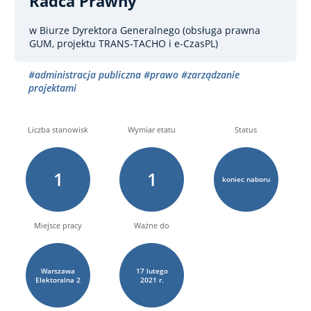
Radca Prawny
w Biurze Dyrektora Generalnego (obsługa prawna
GUM, projektu TRANS-TACHO i e-CzasPL)
#administracja publiczna
#prawo
#zarządzanie
projektami
Liczba stanowisk
Wymiar etatu
Status
1
1
koniec naboru
Miejsce pracy
Ważne do
Warszawa
17
lutego
Elektoralna
2
2021 r.