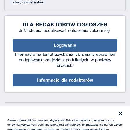
który ogłosił nabór.
DLA REDAKTORÓW OGŁOSZEŃ
Jeśli chcesz opublikować ogłoszenie zaloguj się:
Logowanie
Informacje na temat uzyskania lub zmiany uprawnień
do logowania znajdziesz po kliknięciu w poniższy
przycisk:
Informacje dla redaktorów
×
Deklaracja dostępności
|
Polityka prywatności
|
XML
Strona używa plików cookies, aby ułatwić Tobie korzystanie z serwisu oraz do
celów statystycznych. Jeśli nie blokujesz tych plików, to zgadzasz się na ich użycie
oraz zapisanie w pamięci urządzenia. Pamiętaj, że możesz samodzielnie