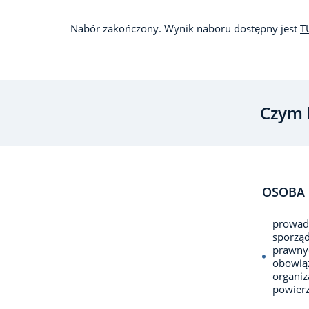
Nabór zakończony. Wynik naboru dostępny jest
T
Czym 
OSOBA 
prowadz
sporząd
prawnyc
obowiąz
organi
powierz