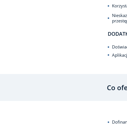
Korzyst
Nieska
przest
DODAT
Doświad
Aplikac
Co of
Dofina