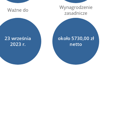
Wynagrodzenie
Ważne do
zasadnicze
23
września
około 5730,00 zł
2023 r.
netto