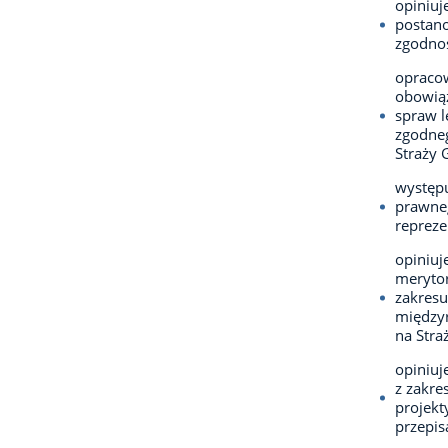
opiniuj
postano
zgodnoś
opraco
obowią
spraw l
zgodne
Straży 
występu
prawneg
repreze
opiniuj
meryto
zakresu
międzyr
na Stra
opiniuj
z zakre
projekt
przepis