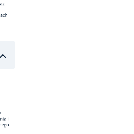
az
nach
w
ia i
ącego