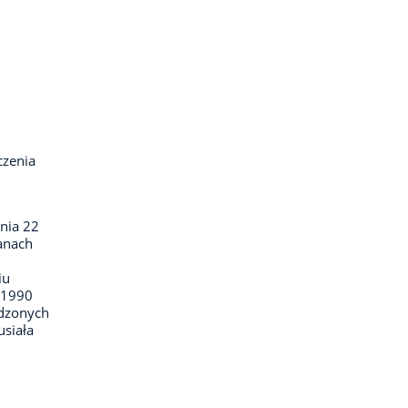
czenia
dnia 22
ganach
iu
–1990
odzonych
usiała