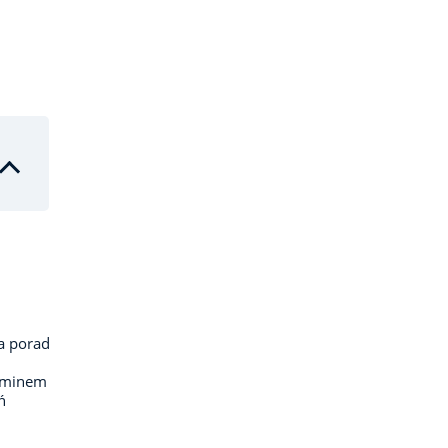
a porad
laminem
ń