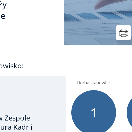
ży
ie
owisko:
Liczba stanowisk
1
w Zespole
ura Kadr i