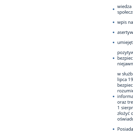
wiedza 
społecz
wpis na
aserty
umiejęt
pozytyw
bezpiec
niejaw
w służb
lipca 1
bezpie
rozumie
informa
oraz tr
1 sierp
złożyć 
oświadc
Posiada