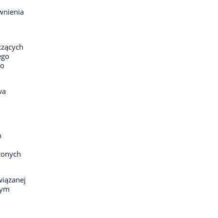
wnienia
czących
ego
go
wa
h
żonych
wiązanej
nym