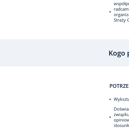
współp
radcam
organiz
Straży 
Kogo 
POTRZE
Wykszta
Doświad
związku
opiniow
stosunk