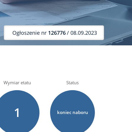
Ogłoszenie nr
126776
/ 08.09.2023
Wymiar etatu
Status
1
koniec naboru