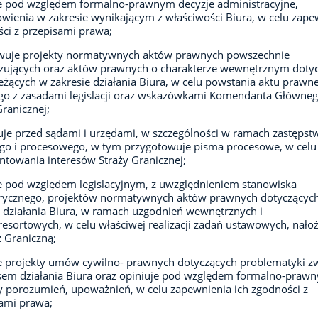
e pod względem formalno-prawnym decyzje administracyjne,
wienia w zakresie wynikającym z właściwości Biura, w celu zape
ci z przepisami prawa;
wuje projekty normatywnych aktów prawnych powszechnie
zujących oraz aktów prawnych o charakterze wewnętrznym doty
eżących w zakresie działania Biura, w celu powstania aktu prawn
go z zasadami legislacji oraz wskazówkami Komendanta Główne
Granicznej;
je przed sądami i urzędami, w szczególności w ramach zastępst
o i procesowego, w tym przygotowuje pisma procesowe, w celu
ntowania interesów Straży Granicznej;
e pod względem legislacyjnym, z uwzględnieniem stanowiska
rycznego, projektów normatywnych aktów prawnych dotyczącyc
 działania Biura, w ramach uzgodnień wewnętrznych i
esortowych, w celu właściwej realizacji zadań ustawowych, nało
ż Graniczną;
e projekty umów cywilno- prawnych dotyczących problematyki z
sem działania Biura oraz opiniuje pod względem formalno-praw
y porozumień, upoważnień, w celu zapewnienia ich zgodności z
ami prawa;