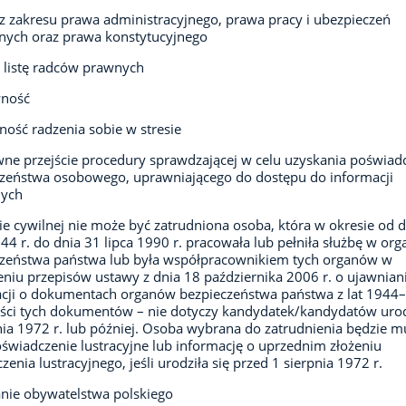
z zakresu prawa administracyjnego, prawa pracy i ubezpieczeń
nych oraz prawa konstytucyjnego
 listę radców prawnych
wność
ność radzenia sobie w stresie
ne przejście procedury sprawdzającej w celu uzyskania poświad
zeństwa osobowego, uprawniającego do dostępu do informacji
nych
ie cywilnej nie może być zatrudniona osoba, która w okresie od 
944 r. do dnia 31 lipca 1990 r. pracowała lub pełniła służbę w or
czeństwa państwa lub była współpracownikiem tych organów w
niu przepisów ustawy z dnia 18 października 2006 r. o ujawnian
cji o dokumentach organów bezpieczeństwa państwa z lat 1944
eści tych dokumentów – nie dotyczy kandydatek/kandydatów ur
nia 1972 r. lub później. Osoba wybrana do zatrudnienia będzie m
oświadczenie lustracyjne lub informację o uprzednim złożeniu
zenia lustracyjnego, jeśli urodziła się przed 1 sierpnia 1972 r.
nie obywatelstwa polskiego