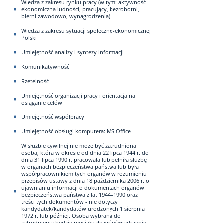
­Wiedza z zakresu rynku pracy (w tym: aktywność
ekonomiczna ludności, pracujący, bezrobotni,
bierni zawodowo, wynagrodzenia)
­Wiedza z zakresu sytuacji społeczno-ekonomicznej
Polski
­Umiejętność analizy i syntezy informacji
­Komunikatywność
­Rzetelność
­Umiejętność organizacji pracy i orientacja na
osiąganie celów
Umiejętność współpracy
­Umiejętność obsługi komputera: MS Office
­W służbie cywilnej nie może być zatrudniona
osoba, która w okresie od dnia 22 lipca 1944 r. do
dnia 31 lipca 1990 r. pracowała lub pełniła służbę
w organach bezpieczeństwa państwa lub była
współpracownikiem tych organów w rozumieniu
przepisów ustawy z dnia 18 października 2006 r. o
ujawnianiu informacji o dokumentach organów
bezpieczeństwa państwa z lat 1944–1990 oraz
treści tych dokumentów - nie dotyczy
kandydatek/kandydatów urodzonych 1 sierpnia
1972 r. lub później. Osoba wybrana do
zatrudnienia będzie musiała złożyć oświadczenie