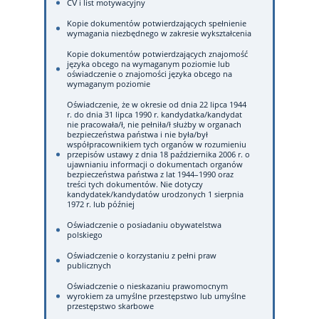
CV i list motywacyjny
Kopie dokumentów potwierdzających spełnienie
wymagania niezbędnego w zakresie wykształcenia
Kopie dokumentów potwierdzających znajomość
języka obcego na wymaganym poziomie lub
oświadczenie o znajomości języka obcego na
wymaganym poziomie
Oświadczenie, że w okresie od dnia 22 lipca 1944
r. do dnia 31 lipca 1990 r. kandydatka/kandydat
nie pracowała/ł, nie pełniła/ł służby w organach
bezpieczeństwa państwa i nie była/był
współpracownikiem tych organów w rozumieniu
przepisów ustawy z dnia 18 października 2006 r. o
ujawnianiu informacji o dokumentach organów
bezpieczeństwa państwa z lat 1944–1990 oraz
treści tych dokumentów. Nie dotyczy
kandydatek/kandydatów urodzonych 1 sierpnia
1972 r. lub później
Oświadczenie o posiadaniu obywatelstwa
polskiego
Oświadczenie o korzystaniu z pełni praw
publicznych
Oświadczenie o nieskazaniu prawomocnym
wyrokiem za umyślne przestępstwo lub umyślne
przestępstwo skarbowe