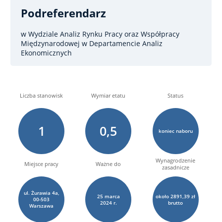
Podreferendarz
w Wydziale Analiz Rynku Pracy oraz Współpracy
Międzynarodowej w Departamencie Analiz
Ekonomicznych
Liczba stanowisk
Wymiar etatu
Status
1
0,5
koniec naboru
Wynagrodzenie
Miejsce pracy
Ważne do
zasadnicze
ul. Żurawia 4a,
25
marca
około 2891,39 zł
00-503
2024 r.
brutto
Warszawa