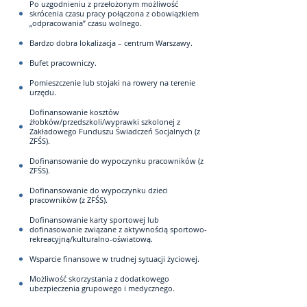
Po uzgodnieniu z przełożonym możliwość
skrócenia czasu pracy połączona z obowiązkiem
„odpracowania” czasu wolnego.
Bardzo dobra lokalizacja – centrum Warszawy.
Bufet pracowniczy.
Pomieszczenie lub stojaki na rowery na terenie
urzędu.
Dofinansowanie kosztów
żłobków/przedszkoli/wyprawki szkolonej z
Zakładowego Funduszu Świadczeń Socjalnych (z
ZFŚS).
Dofinansowanie do wypoczynku pracowników (z
ZFŚS).
Dofinansowanie do wypoczynku dzieci
pracowników (z ZFŚS).
Dofinansowanie karty sportowej lub
dofinasowanie związane z aktywnością sportowo-
rekreacyjną/kulturalno-oświatową.
Wsparcie finansowe w trudnej sytuacji życiowej.
Możliwość skorzystania z dodatkowego
ubezpieczenia grupowego i medycznego.