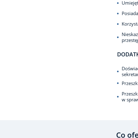
Umiejęt
Posiada
Korzyst
Nieska
przest
DODAT
Doświad
sekreta
Przeszk
Przeszk
w spra
Co of