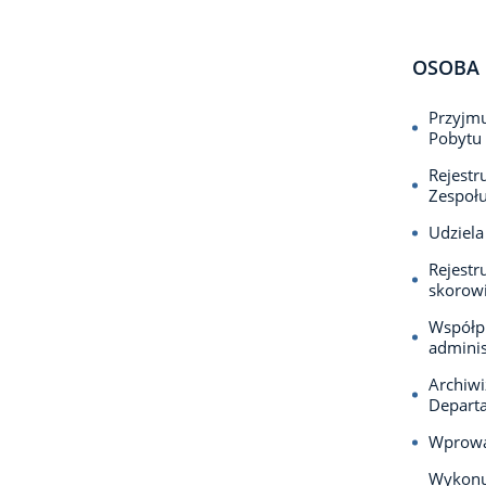
OSOBA 
Przyjmu
Pobytu
Rejestr
Zespołu
Udziela
Rejestr
skorowi
Współpr
adminis
Archiw
Departa
Wprowa
Wykonuj