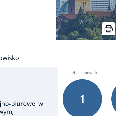
owisko:
Liczba stanowisk
1
yjno-biurowej
w
owym,