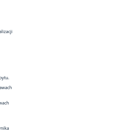
lizacji
bytu.
rawach
iwach
wnika