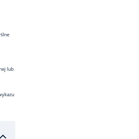
ślne
ej lub
 wykazu