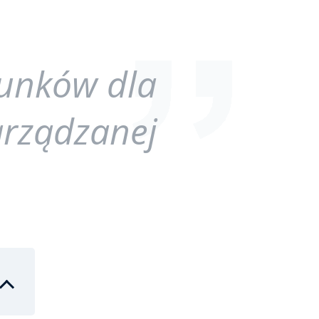
runków dla
arządzanej