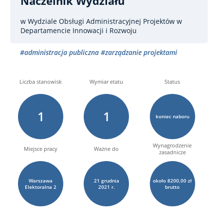
Naczelnik Wydziału
w Wydziale Obsługi Administracyjnej Projektów w
Departamencie Innowacji i Rozwoju
#administracja publiczna
#zarządzanie projektami
Liczba stanowisk
Wymiar etatu
Status
1
1
koniec naboru
Wynagrodzenie
Miejsce pracy
Ważne do
zasadnicze
Warszawa
21
grudnia
około 8200,00 zł
Elektoralna
2
2021 r.
brutto