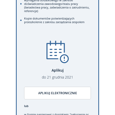
wymagania dodatkowego w zakresie
doświadczenia zawodowego/stażu pracy
(świadectwa pracy, zaświadczenia o zatrudnieniu,
referencje)
Kopie dokumentów potwierdzających
przeszkolenie z zakresu zarządzania zespołem
Aplikuj
do
21
grudnia
2021
APLIKUJ ELEKTRONICZNIE
lub
w formie papierowej
z dopiskiem: "ogłoszenie nr