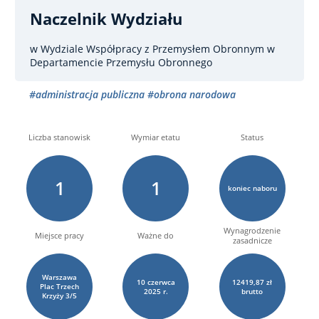
Naczelnik Wydziału
w Wydziale Współpracy z Przemysłem Obronnym w
Departamencie Przemysłu Obronnego
#administracja publiczna
#obrona narodowa
Liczba stanowisk
Wymiar etatu
Status
1
1
koniec naboru
Wynagrodzenie
Miejsce pracy
Ważne do
zasadnicze
Warszawa
10
czerwca
12419,87 zł
Plac Trzech
2025 r.
brutto
Krzyży
3/5