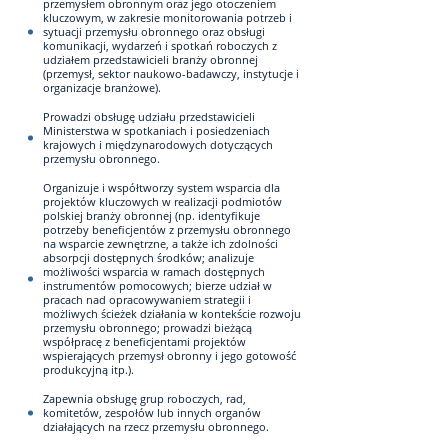
przemysłem obronnym oraz jego otoczeniem
kluczowym, w zakresie monitorowania potrzeb i
sytuacji przemysłu obronnego oraz obsługi
komunikacji, wydarzeń i spotkań roboczych z
udziałem przedstawicieli branży obronnej
(przemysł, sektor naukowo-badawczy, instytucje i
organizacje branżowe).
Prowadzi obsługę udziału przedstawicieli
Ministerstwa w spotkaniach i posiedzeniach
krajowych i międzynarodowych dotyczących
przemysłu obronnego.
Organizuje i współtworzy system wsparcia dla
projektów kluczowych w realizacji podmiotów
polskiej branży obronnej (np. identyfikuje
potrzeby beneficjentów z przemysłu obronnego
na wsparcie zewnętrzne, a także ich zdolności
absorpcji dostępnych środków; analizuje
możliwości wsparcia w ramach dostępnych
instrumentów pomocowych; bierze udział w
pracach nad opracowywaniem strategii i
możliwych ścieżek działania w kontekście rozwoju
przemysłu obronnego; prowadzi bieżącą
współpracę z beneficjentami projektów
wspierających przemysł obronny i jego gotowość
produkcyjną itp.).
Zapewnia obsługę grup roboczych, rad,
komitetów, zespołów lub innych organów
działających na rzecz przemysłu obronnego.