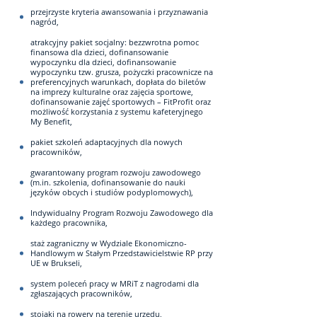
przejrzyste kryteria awansowania i przyznawania
nagród,
atrakcyjny pakiet socjalny: bezzwrotna pomoc
finansowa dla dzieci, dofinansowanie
wypoczynku dla dzieci, dofinansowanie
wypoczynku tzw. grusza, pożyczki pracownicze na
preferencyjnych warunkach, dopłata do biletów
na imprezy kulturalne oraz zajęcia sportowe,
dofinansowanie zajęć sportowych – FitProfit oraz
możliwość korzystania z systemu kafeteryjnego
My Benefit,
pakiet szkoleń adaptacyjnych dla nowych
pracowników,
gwarantowany program rozwoju zawodowego
(m.in. szkolenia, dofinansowanie do nauki
języków obcych i studiów podyplomowych),
Indywidualny Program Rozwoju Zawodowego dla
każdego pracownika,
staż zagraniczny w Wydziale Ekonomiczno-
Handlowym w Stałym Przedstawicielstwie RP przy
UE w Brukseli,
system poleceń pracy w MRiT z nagrodami dla
zgłaszających pracowników,
stojaki na rowery na terenie urzędu,