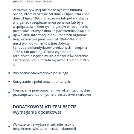
procedurze sprawdzającej
W służbie cywilnej nie może być zatrudniona
osoba, która w okresie od dnia 22 lipca 1944 r. do
dnia 31 lipca 1990 r. pracowała lub pełniła służbę
w organach bezpieczeństwa państwa lub była
współpracownikiem tych organów w rozumieniu
przepisów ustawy z dnia 18 października 2006 r. o
ujawnianiu informacji o dokumentach organów
bezpieczeństwa państwa z lat 1944–1990 oraz
treści tych dokumentów (nie dotyczy
kandydatek/kandydatów urodzonych 1 sierpnia
1972 r. lub później). Osoba wybrana do
zatrudnienia będzie musiała złożyć oświadczenie
lustracyjne, jeśli urodziła się przed 1 sierpnia 1972
r.
Posiadanie obywatelstwa polskiego
Korzystanie z pełni praw publicznych
Nieskazanie prawomocnym wyrokiem za umyślne
przestępstwo lub umyślne przestępstwo skarbowe
DODATKOWYM ATUTEM BĘDZIE
(wymagania dodatkowe)
Wykształcenie wyższe w zakresie nauk o
bezpieczeństwie, administracji, ekonomii