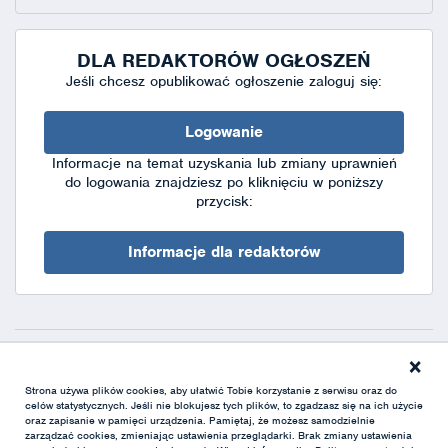
DLA REDAKTORÓW OGŁOSZEŃ
Jeśli chcesz opublikować ogłoszenie zaloguj się:
Logowanie
Informacje na temat uzyskania lub zmiany uprawnień
do logowania znajdziesz po kliknięciu w poniższy
przycisk:
Informacje dla redaktorów
×
Deklaracja dostępności
|
Polityka prywatności
|
XML
Strona używa plików cookies, aby ułatwić Tobie korzystanie z serwisu oraz do
celów statystycznych. Jeśli nie blokujesz tych plików, to zgadzasz się na ich użycie
oraz zapisanie w pamięci urządzenia. Pamiętaj, że możesz samodzielnie
zarządzać cookies, zmieniając ustawienia przeglądarki. Brak zmiany ustawienia