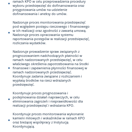
ramach KPO w celu przeprowadzenia procedury
wyboru przedsięwzięć do dofinansowania oraz
przygotowania umów na udzielenie
dofinansowania i aneksy do umów.
Nadzoruje proces monitorowania przedsięwzięć
pod względem postępu rzeczowego i finansowego
w ich realizacji oraz zgodności z zawartą umową.
Nadzoruje proces opracowania systemu
raportowania postępów w realizacji przedsięwzięć,
rozliczania wydatków.
Nadzoruje prowadzenie spraw związanych z
prognozowaniem nadchodzących płatności w
ramach nadzorowanych przedsięwzięć, w celu
właściwego określenia zapotrzebowania na środki
finansowe i zapewnienia płynności finansowej w
ramach nadzorowanych przedsięwzięć.
Koordynuje zadania związane z rozliczaniem i
wypłatą środków na rzecz wdrażanych
przedsięwzięć.
Koordynuje proces prognozowania i
podejmowania działań naprawczych, w celu
eliminowania zagrożeń i nieprawidłowości dla
realizacji przedsięwzięć i wdrażania KPO.
Koordynuje proces monitorowania wykonanie
kamieni milowych i wskaźników w ramach KPO
oraz bieżącej współpracy z Instytucją
Koordynującą.