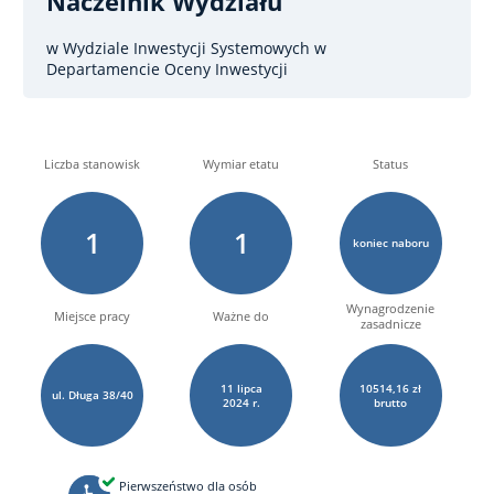
Naczelnik Wydziału
w Wydziale Inwestycji Systemowych w
Departamencie Oceny Inwestycji
Liczba stanowisk
Wymiar etatu
Status
1
1
koniec naboru
Wynagrodzenie
Miejsce pracy
Ważne do
zasadnicze
11
lipca
10514,16 zł
ul. Długa 38/40
2024 r.
brutto
Pierwszeństwo dla osób