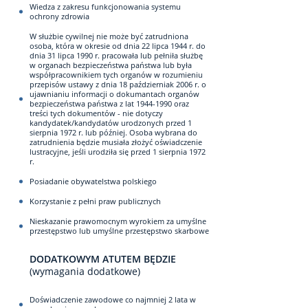
Wiedza z zakresu funkcjonowania systemu
ochrony zdrowia
W służbie cywilnej nie może być zatrudniona
osoba, która w okresie od dnia 22 lipca 1944 r. do
dnia 31 lipca 1990 r. pracowała lub pełniła służbę
w organach bezpieczeństwa państwa lub była
współpracownikiem tych organów w rozumieniu
przepisów ustawy z dnia 18 październiak 2006 r. o
ujawnianiu informacji o dokumantach organów
bezpieczeństwa państwa z lat 1944-1990 oraz
treści tych dokumentów - nie dotyczy
kandydatek/kandydatów urodzonych przed 1
sierpnia 1972 r. lub później. Osoba wybrana do
zatrudnienia będzie musiała złożyć oświadczenie
lustracyjne, jeśli urodziła się przed 1 sierpnia 1972
r.
Posiadanie obywatelstwa polskiego
Korzystanie z pełni praw publicznych
Nieskazanie prawomocnym wyrokiem za umyślne
przestępstwo lub umyślne przestępstwo skarbowe
DODATKOWYM ATUTEM BĘDZIE
(wymagania dodatkowe)
Doświadczenie zawodowe co najmniej 2 lata w