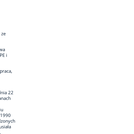
 ze
awa
PE i
praca,
dnia 22
ganach
iu
–1990
dzonych
usiała
.