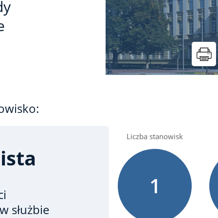
dy
e
owisko:
Liczba stanowisk
ista
1
ci
 w służbie