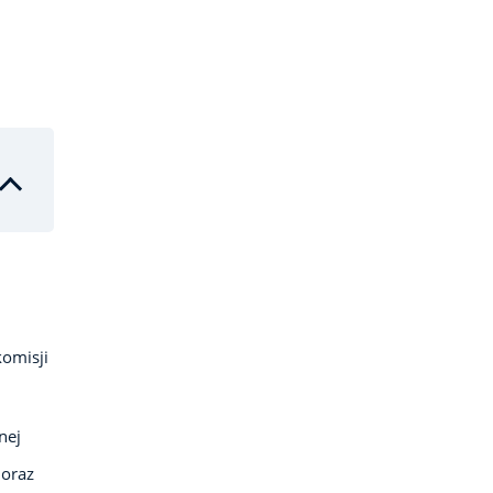
omisji
nej
 oraz