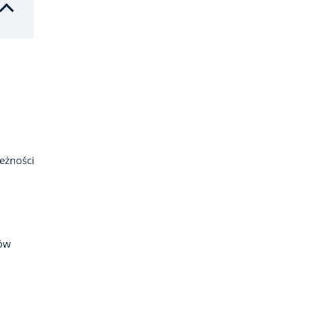
eżności
iów