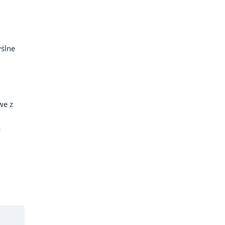
ślne
we z
a