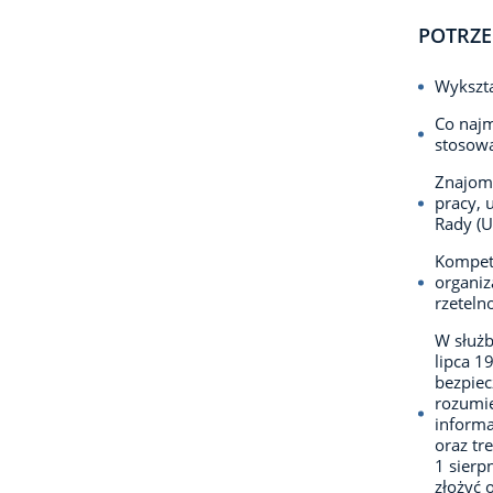
POTRZE
Wykszta
Co najm
stosowa
Znajomo
pracy, 
Rady (U
Kompete
organiz
rzeteln
W służb
lipca 1
bezpie
rozumie
informa
oraz tr
1 sierp
złożyć 