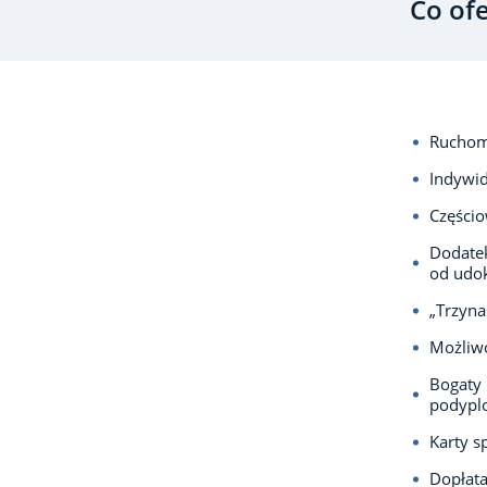
Co of
Ruchomy
Indywid
Częścio
Dodatek
od udo
„Trzyna
Możliwo
Bogaty 
podyp
Karty s
Dopłata