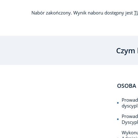
Nabór zakończony. Wynik naboru dostępny jest
T
Czym 
OSOBA 
Prowadz
dyscypl
Prowadz
Dyscypl
Wykonuj