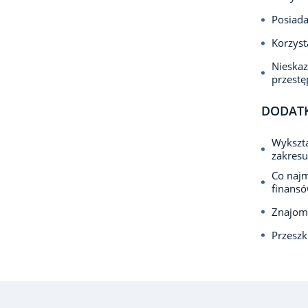
Posiada
Korzyst
Nieska
przest
DODAT
Wykszta
zakresu
Co najm
finansó
Znajomo
Przeszk