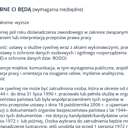
BNE CI BĘDĄ
(wymagania niezbędne)
łcenie: wyższe
niej pół roku doświadczenia zawodowego w zakresie związanym
niem lub interpretacją przepisów prawa pracy
ść: ustawy o służbie cywilnej wraz z aktami wykonawczymi, pr
ustawy o ochronie danych osobowych i ogólnego rozporządzenia 
E) o ochronie danych (tzw. RODO)
ncje miękkie: komunikacja, w tym wystąpienia publiczne, współ
acja pracy i orientacja na osiąganie celów, myślenie analityczne,
ość
ie cywilnej nie może być zatrudniona osoba, która w okresie od 
944 r. do dnia 31 lipca 1990 r. pracowała lub pełniła służbę w or
czeństwa państwa lub była współpracownikiem tych organów w
niu przepisów ustawy z dnia 18 października 2006 r. o ujawnian
cji o dokumentach organów bezpieczeństwa państwa z lat 1944
eści tych dokumentów - nie dotyczy kandydatek/kandydatów uro
nia 1972 r. lub później. Osoba wybrana do zatrudnienia będzie m
oświadczenie lustracyjne, jeśli urodziła się przed 1 sierpnia 1972 r