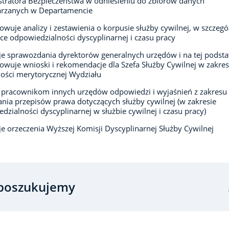
tratora Bezpieczeństwa w odniesieniu do zbiorów danych
arzanych w Departamencie
owuje analizy i zestawienia o korpusie służby cywilnej, w szczegó
ce odpowiedzialności dyscyplinarnej i czasu pracy
je sprawozdania dyrektorów generalnych urzędów i na tej podst
owuje wnioski i rekomendacje dla Szefa Służby Cywilnej w zakres
ości merytorycznej Wydziału
 pracownikom innych urzędów odpowiedzi i wyjaśnień z zakresu
nia przepisów prawa dotyczących służby cywilnej (w zakresie
dzialności dyscyplinarnej w służbie cywilnej i czasu pracy)
je orzeczenia Wyższej Komisji Dyscyplinarnej Służby Cywilnej
poszukujemy