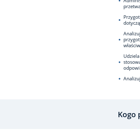
Adminis
przetw
Przygot
dotyczą
Analizu
przygot
właściw
Udziela
stosowa
odpowie
Analizu
Kogo 