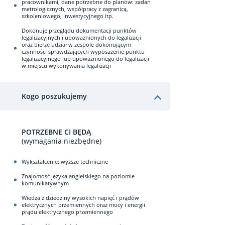
pracownikami, dane potrzebne do planów: zadań
metrologicznych, współpracy z zagranicą,
szkoleniowego, inwestycyjnego itp.
Dokonuje przeglądu dokumentacji punktów
legalizacyjnych i upoważnionych do legalizacji
oraz bierze udział w zespole dokonującym
czynności sprawdzających wyposażenie punktu
legalizacyjnego lub upoważnionego do legalizacji
w miejscu wykonywania legalizacji
Kogo poszukujemy
POTRZEBNE CI BĘDĄ
(wymagania niezbędne)
Wykształcenie: wyższe techniczne
Znajomość języka angielskiego na poziomie
komunikatywnym
Wiedza z dziedziny wysokich napięć i prądów
elektrycznych przemiennych oraz mocy i energii
prądu elektrycznego przemiennego