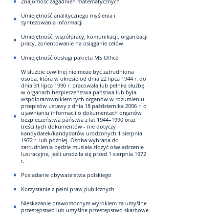
Znajomość zagadnień matematycznych
Umiejętność analitycznego myślenia i
syntezowania informacji
Umiejętność: współpracy, komunikacji, organizacji
pracy, zorientowanie na osiąganie celów
Umiejętność obsługi pakietu MS Office
W służbie cywilnej nie może być zatrudniona
osoba, która w okresie od dnia 22 lipca 1944 r. do
dnia 31 lipca 1990 r. pracowała lub pełniła służbę
w organach bezpieczeństwa państwa lub była
współpracownikiem tych organów w rozumieniu
przepisów ustawy z dnia 18 października 2006 r. o
ujawnianiu informacji o dokumentach organów
bezpieczeństwa państwa z lat 1944–1990 oraz
treści tych dokumentów - nie dotyczy
kandydatek/kandydatów urodzonych 1 sierpnia
1972 r. lub później. Osoba wybrana do
zatrudnienia będzie musiała złożyć oświadczenie
lustracyjne, jeśli urodziła się przed 1 sierpnia 1972
r.
Posiadanie obywatelstwa polskiego
Korzystanie z pełni praw publicznych
Nieskazanie prawomocnym wyrokiem za umyślne
przestępstwo lub umyślne przestępstwo skarbowe