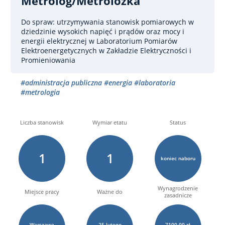
Metrolog/metrolożka
Do spraw: utrzymywania stanowisk pomiarowych w
dziedzinie wysokich napięć i prądów oraz mocy i
energii elektrycznej
w Laboratorium Pomiarów
Elektroenergetycznych w Zakładzie Elektryczności i
Promieniowania
#administracja publiczna
#energia
#laboratoria
#metrologia
Liczba stanowisk
Wymiar etatu
Status
1
1
koniec naboru
Wynagrodzenie
Miejsce pracy
Ważne do
zasadnicze
Warszawa
25
lutego
7100,00 zł