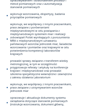
opracowywaniem i doskonaleniem procedur i
metod pomiarowych oraz z automatyzacją
stanowisk pomiarowych
wykonuje wzorcowania, ekspertyzy, badania
przyrządów pomiarowych
wykonuje, we współpracy z innymi pracownikami,
prace związane z porównaniami
międzynarodowymi w celu powiązania z
międzynarodowym systemem miar i realizacji
zobowiązań Polski wynikających z porozumienia
MRA o międzynarodowym uznawaniu
państwowych wzorców jednostek miar, świadectw
wzorcowania i pomiarów oraz krajowymi w celu
potwierdzenia kompetencji laboratoriów
krajowych
prowadzi sprawy związane z transferem wiedzy
metrologicznej, w tym w szczególności
przygotowuje referaty i artykuły na konferencje
krajowe i międzynarodowe oraz prowadzi
szkolenia specjalistyczne wewnętrzne i zewnętrzne
z zakresu działania Laboratorium
wykonuje, we współpracy z innymi pracownikami,
prace związane z utrzymywaniem wzorców
jednostek miar
opracowuje i aktualizuje dokumenty systemu
zarządzania dotyczące stanowisk pomiarowych
(instrukcje wzorcowania, dokument główny,