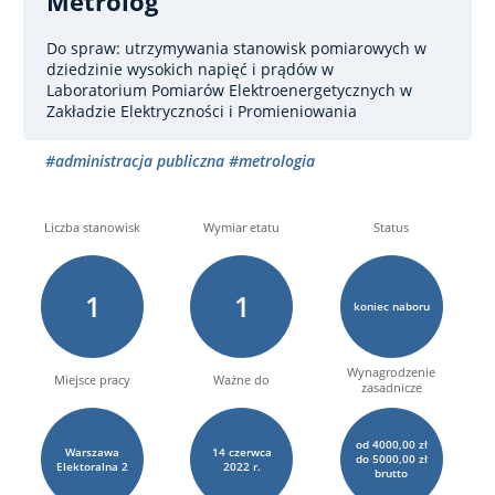
Metrolog
Do spraw: utrzymywania stanowisk pomiarowych w
dziedzinie wysokich napięć i prądów
w
Laboratorium Pomiarów Elektroenergetycznych w
Zakładzie Elektryczności i Promieniowania
#administracja publiczna
#metrologia
Liczba stanowisk
Wymiar etatu
Status
1
1
koniec naboru
Wynagrodzenie
Miejsce pracy
Ważne do
zasadnicze
od 4000,00 zł
Warszawa
14
czerwca
do 5000,00 zł
Elektoralna
2
2022 r.
brutto