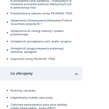
w prowadzeniu prac badawczo - rozwojowych w
dziedzinie pomiarów wielkości elektrycznych lub
w administracji miar
Przeszkolenie w zakresie normy PN-EN/ISO 17025
Uprawnienia Stowarzyszenia Elektryków Polskich
na pomiary powyżej kV 1
Uprawnienia do obsługi suwnicy i żurawia
przyściennego
Umiejętność sporządzania ocen, analiz i prognoz
Umiejętność przygotowywania prezentacji,
referatów, wystąpień
Znajomość normy PN-EN ISO 17025
Co oferujemy
Ruchomy czas pracy
Indywidualny rozkład czasu pracy
Częściowe wykonywanie pracy poza siedzibą
urzędu (praca zdalna, „home office”)