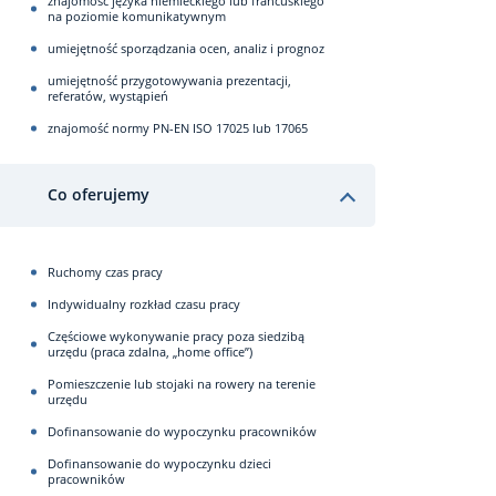
znajomość języka niemieckiego lub francuskiego
na poziomie komunikatywnym
umiejętność sporządzania ocen, analiz i prognoz
umiejętność przygotowywania prezentacji,
referatów, wystąpień
znajomość normy PN-EN ISO 17025 lub 17065
Co oferujemy
Ruchomy czas pracy
Indywidualny rozkład czasu pracy
Częściowe wykonywanie pracy poza siedzibą
urzędu (praca zdalna, „home office”)
Pomieszczenie lub stojaki na rowery na terenie
urzędu
Dofinansowanie do wypoczynku pracowników
Dofinansowanie do wypoczynku dzieci
pracowników