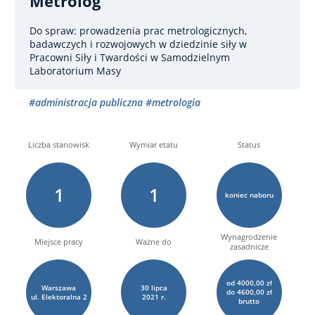
Metrolog
Do spraw: prowadzenia prac metrologicznych,
badawczych i rozwojowych w dziedzinie siły
w
Pracowni Siły i Twardości w Samodzielnym
Laboratorium Masy
#administracja publiczna
#metrologia
Liczba stanowisk
Wymiar etatu
Status
1
1
koniec naboru
Wynagrodzenie
Miejsce pracy
Ważne do
zasadnicze
od 4000,00 zł
Warszawa
30
lipca
do 4600,00 zł
ul. Elektoralna
2
2021 r.
brutto