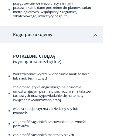
przygotowuje we współpracy z innymi
pracownikami, dane potrzebne do planów: zadań
metrologicznych, współpracy z zagranicą,
szkoleniowego, inwestycyjnego itp.
Kogo poszukujemy
POTRZEBNE CI BĘDĄ
(wymagania niezbędne)
Wykształcenie: wyższe w dziedzinie nauk ścisłych
lub nauk technicznych
znajomość języka angielskiego na poziomie
umożliwiającym pisanie pism, rozumienie tekstów
fachowych oraz wypowiadanie się na tematy
związane z wykonywaną pracą
wiedza specjalistyczna z dziedziny siły lub
twardości
znajomość zagadnień szacowania niepewności
pomiarów
znajomość zagadnień matematycznych