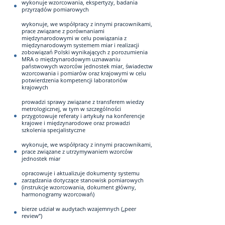
wykonuje wzorcowania, ekspertyzy, badania
przyrządów pomiarowych
wykonuje, we współpracy z innymi pracownikami,
prace związane z porównaniami
międzynarodowymi w celu powiązania z
międzynarodowym systemem miar i realizacji
zobowiązań Polski wynikających z porozumienia
MRA o międzynarodowym uznawaniu
państwowych wzorców jednostek miar, świadectw
wzorcowania i pomiarów oraz krajowymi w celu
potwierdzenia kompetencji laboratoriów
krajowych
prowadzi sprawy związane z transferem wiedzy
metrologicznej, w tym w szczególności
przygotowuje referaty i artykuły na konferencje
krajowe i międzynarodowe oraz prowadzi
szkolenia specjalistyczne
wykonuje, we współpracy z innymi pracownikami,
prace związane z utrzymywaniem wzorców
jednostek miar
opracowuje i aktualizuje dokumenty systemu
zarządzania dotyczące stanowisk pomiarowych
(instrukcje wzorcowania, dokument główny,
harmonogramy wzorcowań)
bierze udział w audytach wzajemnych („peer
review”)