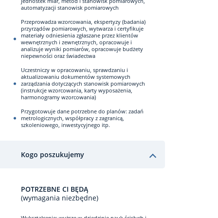
jednostek miar, metod i stanowisk pomiarowych,
automatyzacji stanowisk pomiarowych
Przeprowadza wzorcowania, ekspertyzy (badania)
przyrządów pomiarowych, wytwarza i certyfikuje
materiały odniesienia zgłaszane przez klientów
wewnętrznych i zewnętrznych, opracowuje i
analizuje wyniki pomiarów, opracowuje budżety
niepewności oraz świadectwa
Uczestniczy w opracowaniu, sprawdzaniu i
aktualizowaniu dokumentów systemowych
zarządzania dotyczących stanowisk pomiarowych
(instrukcje wzorcowania, karty wyposażenia,
harmonogramy wzorcowania)
Przygotowuje dane potrzebne do planów: zadań
metrologicznych, współpracy z zagranicą,
szkoleniowego, inwestycyjnego itp.
Kogo poszukujemy
POTRZEBNE CI BĘDĄ
(wymagania niezbędne)
Wykształcenie: wyższe w dziedzinie nauk ścisłych i