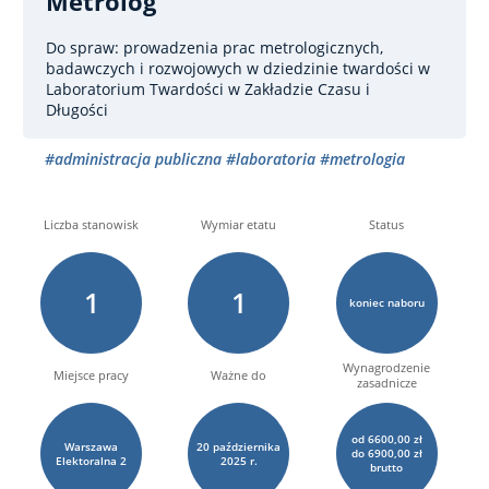
Metrolog
Do spraw: prowadzenia prac metrologicznych,
badawczych i rozwojowych w dziedzinie twardości
w
Laboratorium Twardości w Zakładzie Czasu i
Długości
#administracja publiczna
#laboratoria
#metrologia
Liczba stanowisk
Wymiar etatu
Status
1
1
koniec naboru
Wynagrodzenie
Miejsce pracy
Ważne do
zasadnicze
od 6600,00 zł
Warszawa
20
października
do 6900,00 zł
Elektoralna
2
2025 r.
brutto