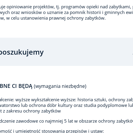
je opiniowanie projektów, tj. programów opieki nad zabytkami,
wych oraz wniosków o uznanie za pomnik historii i gminnych ewi
w, w celu ustanowienia prawnej ochrony zabytków.
poszukujemy
BNE CI BĘDĄ
(wymagania niezbędne)
łcenie: wyższe wykształcenie wyższe: historia sztuki, ochrony za
atorstwo lub ochrona dóbr kultury oraz studia podyplomowe lu
t z zakresu ochrony zabytków
czenie zawodowe co najmniej 5 lat w obszarze ochrony zabytk
omość i umiejętność stosowania przepisów i ustaw: