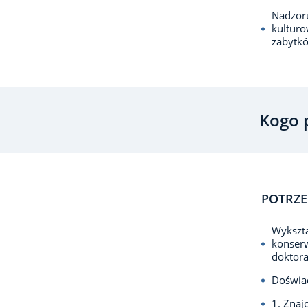
Nadzoru
kulturo
zabytkó
Kogo 
POTRZE
Wykszta
konserw
doktora
Doświad
1. Znaj