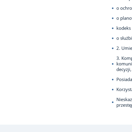
o ochro
o plano
kodeks 
o służbi
2. Umie
3. Komp
komunik
decyzji
Posiada
Korzyst
Nieska
przest