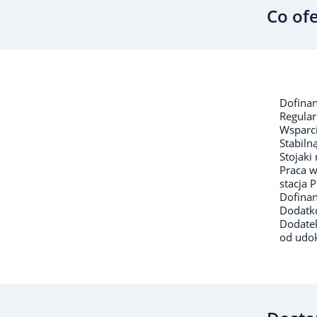
Co of
Dofina
Regular
Wsparci
Stabiln
Stojaki
Praca w
stacja P
Dofina
Dodatk
Dodatek
od udo