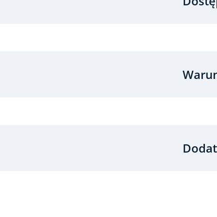
Dostę
Warun
Dodat