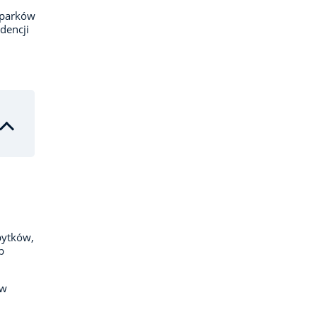
 parków
dencji
bytków,
b
ów