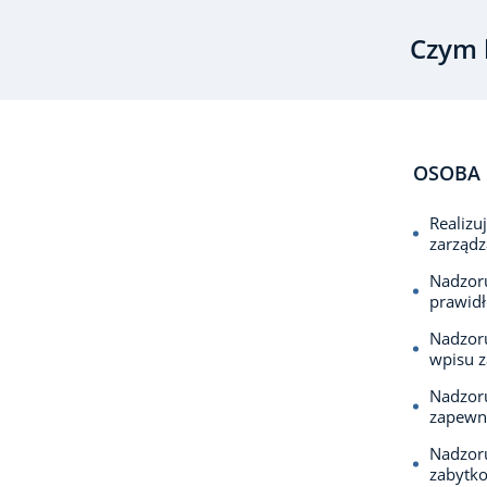
Czym 
OSOBA 
Realizu
zarządz
Nadzoru
prawidł
Nadzoru
wpisu z
Nadzoru
zapewn
Nadzoru
zabytko