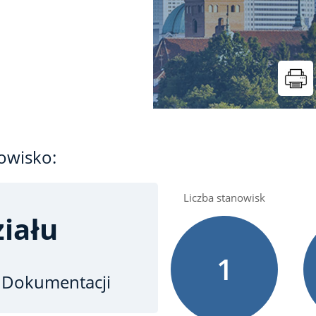
owisko:
Liczba stanowisk
iału
1
i Dokumentacji