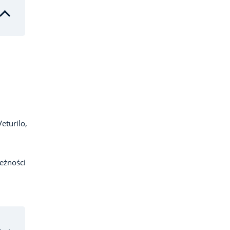
eturilo,
eżności