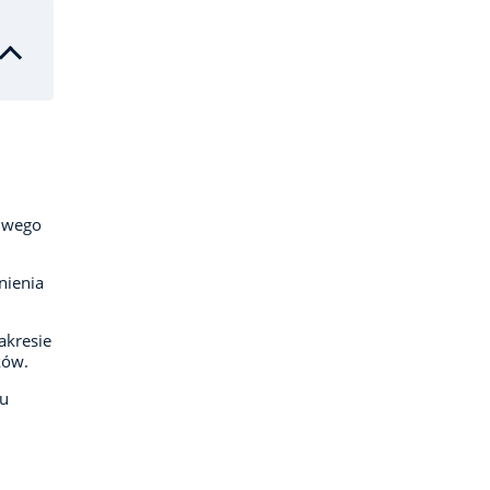
ciwego
nienia
akresie
ków.
lu