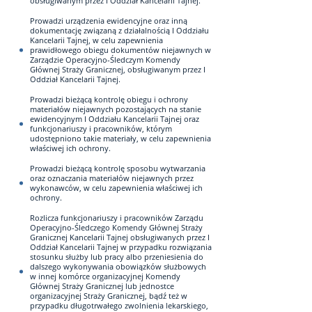
obsługiwanym przez I Oddział Kancelarii Tajnej.
Prowadzi urządzenia ewidencyjne oraz inną
dokumentację związaną z działalnością I Oddziału
Kancelarii Tajnej, w celu zapewnienia
prawidłowego obiegu dokumentów niejawnych w
Zarządzie Operacyjno-Śledczym Komendy
Głównej Straży Granicznej, obsługiwanym przez I
Oddział Kancelarii Tajnej.
Prowadzi bieżącą kontrolę obiegu i ochrony
materiałów niejawnych pozostających na stanie
ewidencyjnym I Oddziału Kancelarii Tajnej oraz
funkcjonariuszy i pracowników, którym
udostępniono takie materiały, w celu zapewnienia
właściwej ich ochrony.
Prowadzi bieżącą kontrolę sposobu wytwarzania
oraz oznaczania materiałów niejawnych przez
wykonawców, w celu zapewnienia właściwej ich
ochrony.
Rozlicza funkcjonariuszy i pracowników Zarządu
Operacyjno-Śledczego Komendy Głównej Straży
Granicznej Kancelarii Tajnej obsługiwanych przez I
Oddział Kancelarii Tajnej w przypadku rozwiązania
stosunku służby lub pracy albo przeniesienia do
dalszego wykonywania obowiązków służbowych
w innej komórce organizacyjnej Komendy
Głównej Straży Granicznej lub jednostce
organizacyjnej Straży Granicznej, bądź też w
przypadku długotrwałego zwolnienia lekarskiego,