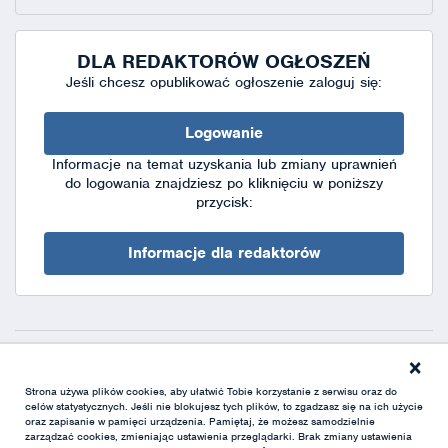
DLA REDAKTORÓW OGŁOSZEŃ
Jeśli chcesz opublikować ogłoszenie zaloguj się:
Logowanie
Informacje na temat uzyskania lub zmiany uprawnień
do logowania znajdziesz po kliknięciu w poniższy
przycisk:
Informacje dla redaktorów
×
Deklaracja dostępności
|
Polityka prywatności
|
XML
Strona używa plików cookies, aby ułatwić Tobie korzystanie z serwisu oraz do
celów statystycznych. Jeśli nie blokujesz tych plików, to zgadzasz się na ich użycie
oraz zapisanie w pamięci urządzenia. Pamiętaj, że możesz samodzielnie
zarządzać cookies, zmieniając ustawienia przeglądarki. Brak zmiany ustawienia