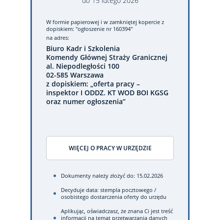
do
15
lutego
2026
W formie papierowej
i w zamkniętej kopercie z
dopiskiem: "ogłoszenie nr 160394"
na adres:
Biuro Kadr i Szkolenia
Komendy Głównej Straży Granicznej
al. Niepodległości 100
02-585 Warszawa
z dopiskiem: „oferta pracy –
inspektor I ODDZ. KT WOD BOI KGSG
oraz numer ogłoszenia”
WIĘCEJ O PRACY W URZĘDZIE
Dokumenty należy złożyć do: 15.02.2026
Decyduje data: stempla pocztowego /
osobistego dostarczenia oferty do urzędu
Aplikując, oświadczasz, że znana Ci jest treść
informacji na temat przetwarzania danych