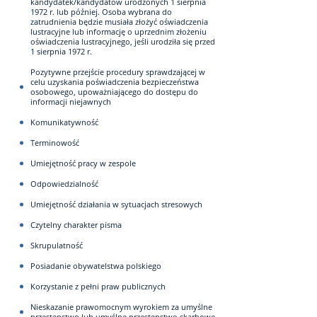
kandydatek/kandydatów urodzonych 1 sierpnia
1972 r. lub później. Osoba wybrana do
zatrudnienia będzie musiała złożyć oświadczenia
lustracyjne lub informację o uprzednim złożeniu
oświadczenia lustracyjnego, jeśli urodziła się przed
1 sierpnia 1972 r.
Pozytywne przejście procedury sprawdzającej w
celu uzyskania poświadczenia bezpieczeństwa
osobowego, upoważniającego do dostępu do
informacji niejawnych
Komunikatywność
Terminowość
Umiejętność pracy w zespole
Odpowiedzialność
Umiejętność działania w sytuacjach stresowych
Czytelny charakter pisma
Skrupulatność
Posiadanie obywatelstwa polskiego
Korzystanie z pełni praw publicznych
Nieskazanie prawomocnym wyrokiem za umyślne
przestępstwo lub umyślne przestępstwo skarbowe