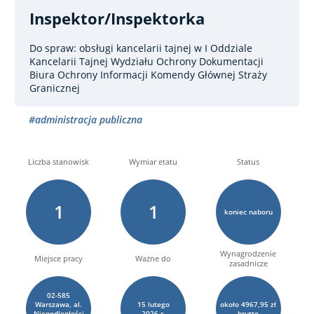
Inspektor/inspektorka
Do spraw: obsługi kancelarii tajnej
w I Oddziale
Kancelarii Tajnej Wydziału Ochrony Dokumentacji
Biura Ochrony Informacji Komendy Głównej Straży
Granicznej
#administracja publiczna
Liczba stanowisk
Wymiar etatu
Status
1
1
koniec naboru
Wynagrodzenie
Miejsce pracy
Ważne do
zasadnicze
02-585
Warszawa, al.
15
lutego
około 4967,95 zł
Niepodległości
2026 r.
brutto