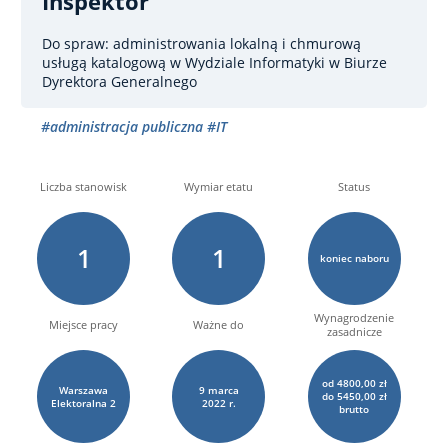
Inspektor
Do spraw: administrowania lokalną i chmurową
usługą katalogową
w Wydziale Informatyki w Biurze
Dyrektora Generalnego
#administracja publiczna
#IT
Liczba stanowisk
Wymiar etatu
Status
1
1
koniec naboru
Wynagrodzenie
Miejsce pracy
Ważne do
zasadnicze
od 4800,00 zł
Warszawa
9
marca
do 5450,00 zł
Elektoralna
2
2022 r.
brutto