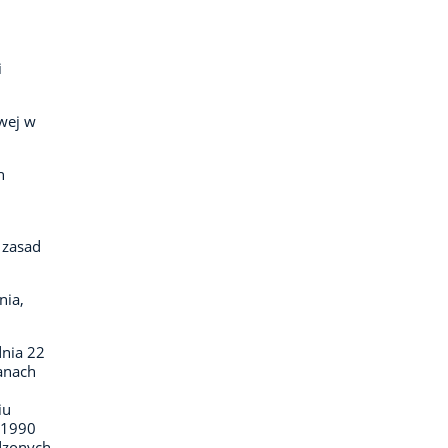
i
owej w
h
 zasad
nia,
dnia 22
ganach
iu
–1990
dzonych