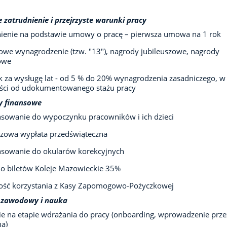
e zatrudnienie i przejrzyste warunki pracy
ienie na podstawie umowy o pracę – pierwsza umowa na 1 rok
we wynagrodzenie (tzw. "13"), nagrody jubileuszowe, nagrody
owe
 za wysługę lat - od 5 % do 20% wynagrodzenia zasadniczego, w
ości od udokumentowanego stażu pracy
y finansowe
sowanie do wypoczynku pracowników i ich dzieci
zowa wypłata przedświąteczna
nsowanie do okularów korekcyjnych
do biletów Koleje Mazowieckie 35%
ość korzystania z Kasy Zapomogowo-Pożyczkowej
 zawodowy i nauka
e na etapie wdrażania do pracy (onboarding, wprowadzenie prze
a)