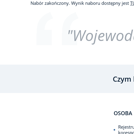
Nabór zakończony. Wynik naboru dostępny jest
T
"Wojewoda
Czym 
OSOBA 
Rejestr
koresp