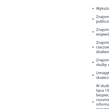
Wykszta
Znajomo
publicz
Znajomo
wojewó
Znajomo
rzeczow
działan
Znajomo
służby 
Umiejęt
skutecz
W służb
lipca 1
bezpie
rozumie
informa
oraz tr