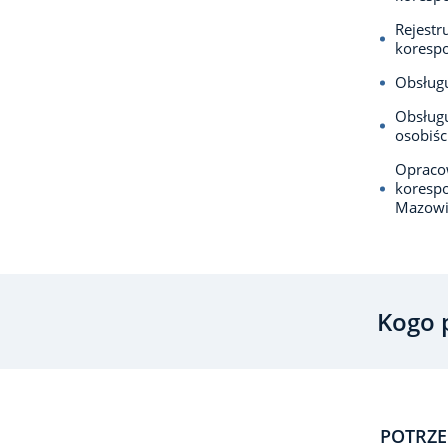
Rejestr
koresp
Obsługu
Obsługu
osobiśc
Opracow
koresp
Mazowi
Kogo 
POTRZE