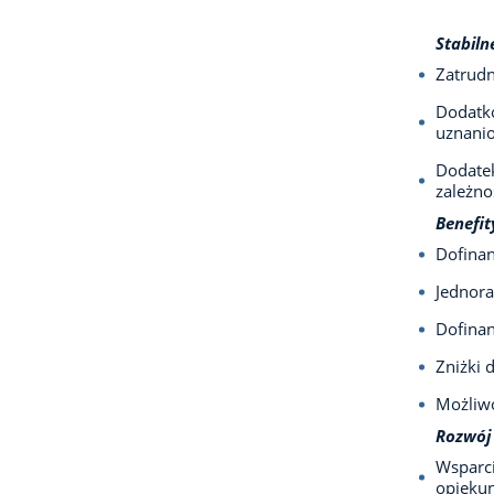
Stabiln
Zatrudn
Dodatko
uznani
Dodatek
zależn
Benefit
Dofinan
Jednora
Dofina
Zniżki 
Możliw
Rozwój
Wsparci
opiekun