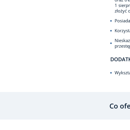
1 sierp
złożyć 
Posiada
Korzyst
Nieska
przest
DODAT
Wykszta
Co of