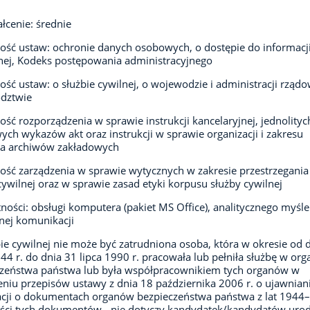
łcenie: średnie
ść ustaw: ochronie danych osobowych, o dostępie do informacj
nej, Kodeks postępowania administracyjnego
ść ustaw: o służbie cywilnej, o wojewodzie i administracji rząd
dztwie
ść rozporządzenia w sprawie instrukcji kancelaryjnej, jednolityc
ych wykazów akt oraz instrukcji w sprawie organizacji i zakresu
ia archiwów zakładowych
ść zarządzenia w sprawie wytycznych w zakresie przestrzegania
cywilnej oraz w sprawie zasad etyki korpusu służby cywilnej
ności: obsługi komputera (pakiet MS Office), analitycznego myśle
nej komunikacji
ie cywilnej nie może być zatrudniona osoba, która w okresie od 
944 r. do dnia 31 lipca 1990 r. pracowała lub pełniła służbę w or
czeństwa państwa lub była współpracownikiem tych organów w
niu przepisów ustawy z dnia 18 października 2006 r. o ujawnian
cji o dokumentach organów bezpieczeństwa państwa z lat 1944
eści tych dokumentów - nie dotyczy kandydatek/kandydatów uro