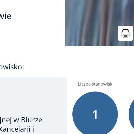
wie
owisko:
Liczba stanowisk
1
jnej
w Biurze
ancelarii i