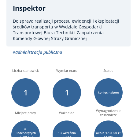
Inspektor
Do spraw: realizacji procesu ewidencji i eksploatacji
środków transportu
w Wydziale Gospodarki
Transportowej Biura Techniki i Zaopatrzenia
Komendy Głównej Straży Granicznej
#administracja publiczna
Liczba stanowisk
Wymiar etatu
Status
1
1
koniec naboru
Wynagrodzenie
Miejsce pracy
Ważne do
zasadnicze
ul.
Podchorążych
13
września
około 4731,00 zł
38, 00-463
2024 r.
brutto