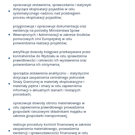
opracowuje zestawienia, sprawozdania i statystyki
dotyczące eksploatacji pojazdów w celu
systematycznego nadzoru nad przebiegiem
procesu eksploatacji pojazdów;
przygotowuje i opracowuje dokumentację oraz
ewidencję na potrzeby Ministerstwa Spraw
Wewnętrznych i Administracji w zakresie środków
pomocowych Unii Europejskiej w celu
potwierdzenia realizacji projektów;
weryfikuje dowody księgowe przekazywane przez
kontrahentów do Wydziału w celu sprawdzenia
prawidłowości i celowości ich wystawienia oraz
potwierdzenia ich otrzymania;
sporządza zestawienia analityczno – statystyczne
dotyczące zaopatrzenia centralnego jednostek
Straży Granicznej w materiały eksploatacyjne i
materiały pędne i smary w celu zapewnienia
informacji o aktualnych stanach i bieżących
potrzebach;
opracowuje dowody obrotu materiałowego w
celu zapewnienia prawidłowego prowadzenia
gospodarki rzeczowymi składnikami majątku w
zakresie gospodarki transportowej;
realizuje procedury kontroli finansowej w zakresie
zaopatrzenia materiałowego, prowadzenia
ewidencji i sprawozdawczości finansowej w celu