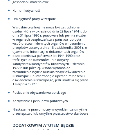
gospodarki materiałowej
Komunikatywność
Umiejętność pracy w zespole
W służbie cywilnej nie może być zatrudniona
osoba, która w okresie od dnia 22 lipca 1944 r. do
dnia 31 lipca 1990 r. pracowała lub pełniła służbę
w organach bezpieczeństwa państwa lub była
współpracownikiem tych organów w rozumieniu
przepisów ustawy z dnia 18 października 2006 r. o
ujawnianiu informacji o dokumentach organów
bezpieczeństwa państwa z lat 1944-1990 oraz
treści tych dokumentów - nie dotyczy
kandydatek/kandydatów urodzonych 1 sierpnia
1972 r. lub później. Osoba wybrana do
zatrudnienia będzie musiała złożyć oświadczenie
lustracyjne lub informację o uprzednim złożeniu
oświadczenia lustracyjnego, jeśli urodziła się przed
1 sierpnia 1972 r.
Posiadanie obywatelstwa polskiego
Korzystanie z pełni praw publicznych
Nieskazanie prawomocnym wyrokiem za umyślne
przestępstwo lub umyślne przestępstwo skarbowe
DODATKOWYM ATUTEM BĘDZIE