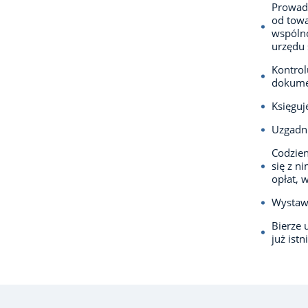
Prowadz
od tow
wspóln
urzędu
Kontrol
dokumen
Księguj
Uzgadni
Codzien
się z n
opłat, 
Wystawi
Bierze 
już ist