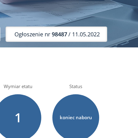
Ogłoszenie nr
98487
/ 11.05.2022
Wymiar etatu
Status
1
koniec naboru