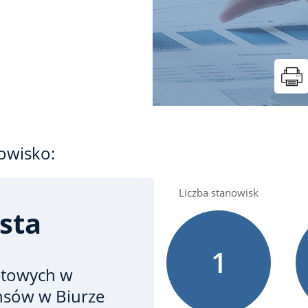
owisko:
Liczba stanowisk
sta
1
etowych
w
ansów w Biurze