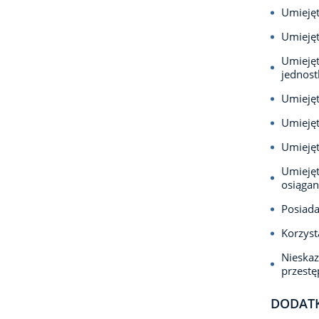
Umiejęt
Umieję
Umieję
jednos
Umiejęt
Umiejęt
Umiejęt
Umiejęt
osiągan
Posiada
Korzyst
Nieska
przest
DODAT