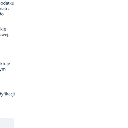
podatku
nątrz
do
kie
owej.
ktuje
tym
yfikacji