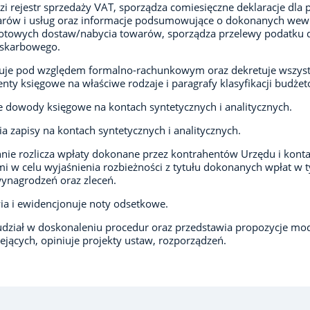
i rejestr sprzedaży VAT, sporządza comiesięczne deklaracje dla 
arów i usług oraz informacje podsumowujące o dokonanych wew
otowych dostaw/nabycia towarów, sporządza przelewy podatku 
 skarbowego.
uje pod względem formalno-rachunkowym oraz dekretuje wszyst
ty księgowe na właściwe rodzaje i paragrafy klasyfikacji budżet
e dowody księgowe na kontach syntetycznych i analitycznych.
a zapisy na kontach syntetycznych i analitycznych.
nie rozlicza wpłaty dokonane przez kontrahentów Urzędu i konta
imi w celu wyjaśnienia rozbieżności z tytułu dokonanych wpłat w 
wynagrodzeń oraz zleceń.
a i ewidencjonuje noty odsetkowe.
udział w doskonaleniu procedur oraz przedstawia propozycje mod
niejących, opiniuje projekty ustaw, rozporządzeń.