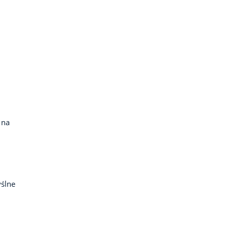
 na
ślne