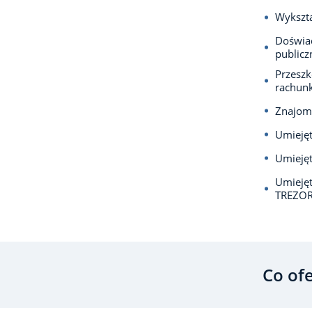
Wykszta
Doświad
publicz
Przeszk
rachun
Znajomo
Umiejęt
Umieję
Umiejęt
TREZO
Co of