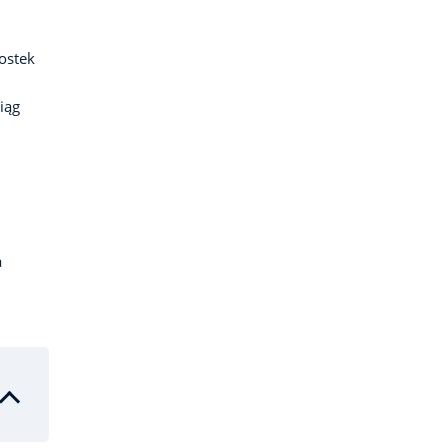
ostek
iąg
a