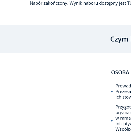
Nabór zakończony. Wynik naboru dostępny jest
T
Czym 
OSOBA 
Prowadz
Prezesa
ich sto
Przygo
organam
w rama
inicjat
Współpr