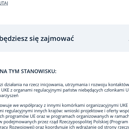
UTAJ
będziesz się zajmować
NA TYM STANOWISKU:
i działania na rzecz inicjowania, utrzymania i rozwoju kontaktó
 UKE z organami regulacyjnymi państw niebędących członkami U
warzyszeń
towuje we współpracy z innymi komórkami organizacyjnymi UKE 
i regulacyjnymi innych krajów: wnioski projektowe i oferty wsp
ch programów UE oraz w programach organizowanych w ramac
yw podejmowanych przez rząd Rzeczypospolitej Polskiej (Program
acy Rozwojowej) oraz koordynuje ich wdrażanie od strony rzecz