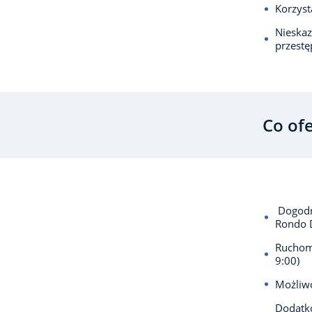
Korzyst
Nieska
przest
Co of
Dogodną
Rondo 
Ruchomy
9:00)
Możliwo
Dodatko