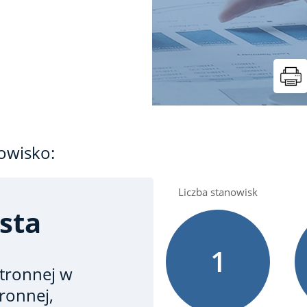
owisko:
Liczba stanowisk
sta
1
tronnej
w
ronnej,