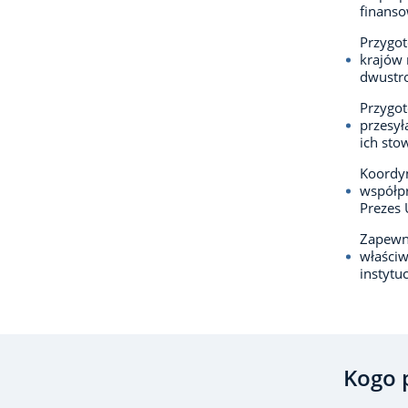
finanso
Przygot
krajów
dwustr
Przygot
przesył
ich sto
Koordy
współpr
Prezes
Zapewni
właściw
instytu
Kogo 