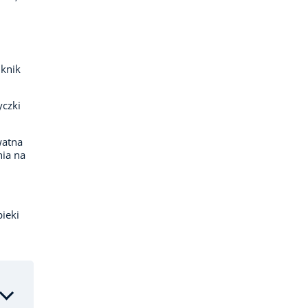
iknik
yczki
watna
nia na
ieki