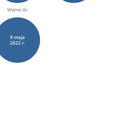
Ważne do
9
maja
2022 r.