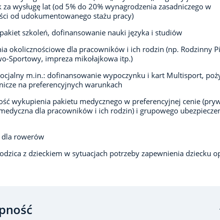
 za wysługę lat (od 5% do 20% wynagrodzenia zasadniczego w
ści od udokumentowanego stażu pracy)
pakiet szkoleń, dofinansowanie nauki języka i studiów
ia okolicznościowe dla pracowników i ich rodzin (np. Rodzinny P
-Sportowy, impreza mikołajkowa itp.)
socjalny m.in.: dofinansowanie wypoczynku i kart Multisport, poż
icze na preferencyjnych warunkach
ść wykupienia pakietu medycznego w preferencyjnej cenie (pry
medyczna dla pracowników i ich rodzin) i grupowego ubezpiecze
 dla rowerów
odzica z dzieckiem w sytuacjach potrzeby zapewnienia dziecku op
pność