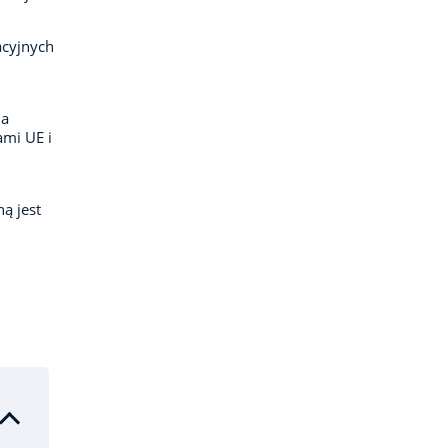
acyjnych
ia
ami UE i
ą jest