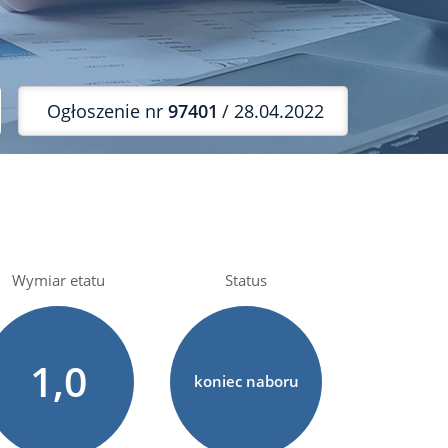
Ogłoszenie nr
97401
/ 28.04.2022
Wymiar etatu
Status
1,0
koniec naboru