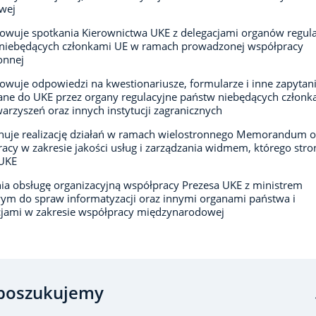
wej
owuje spotkania Kierownictwa UKE z delegacjami organów regul
 niebędących członkami UE w ramach prowadzonej współpracy
onnej
owuje odpowiedzi na kwestionariusze, formularze i inne zapytan
ane do UKE przez organy regulacyjne państw niebędących członk
warzyszeń oraz innych instytucji zagranicznych
nuje realizację działań w ramach wielostronnego Memorandum o
acy w zakresie jakości usług i zarządzania widmem, którego stron
 UKE
a obsługę organizacyjną współpracy Prezesa UKE z ministrem
ym do spraw informatyzacji oraz innymi organami państwa i
cjami w zakresie współpracy międzynarodowej
poszukujemy