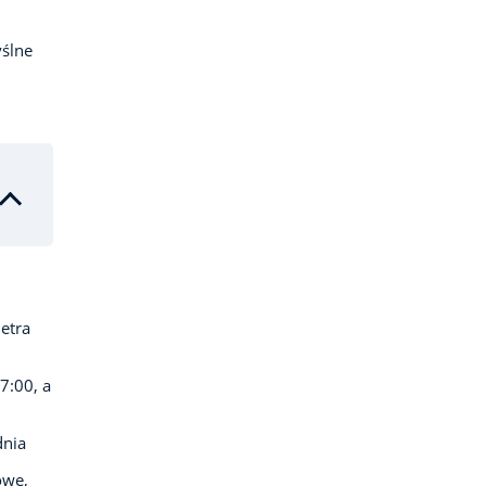
ślne
etra
7:00, a
dnia
owe,