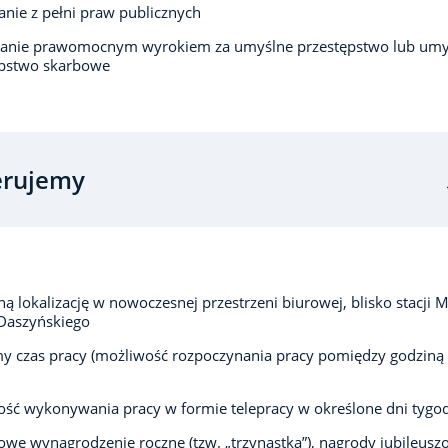
anie z pełni praw publicznych
zanie prawomocnym wyrokiem za umyślne przestępstwo lub umy
ępstwo skarbowe
erujemy
 lokalizację w nowoczesnej przestrzeni biurowej, blisko stacji M
Daszyńskiego
 czas pracy (możliwość rozpoczynania pracy pomiędzy godziną 
ść wykonywania pracy w formie telepracy w określone dni tygo
we wynagrodzenie roczne (tzw. „trzynastka”), nagrody jubileusz