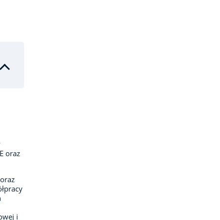
w
E oraz
oraz
ółpracy
h
owej i