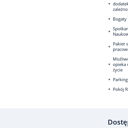
dodatek
zależno
Bogaty 
Spotkan
Naukowo
Pakiet 
pracown
Możliwo
opieka 
życie
Parking
Pokój R
Dostę