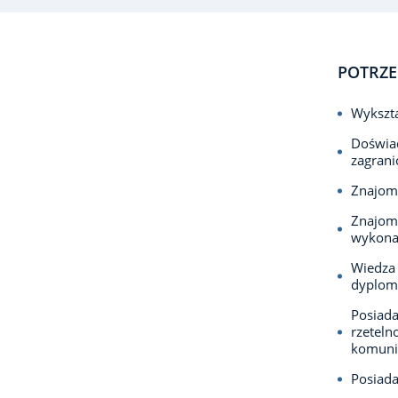
POTRZE
Wykszta
Doświa
zagrani
Znajomo
Znajomo
wykona
Wiedza 
dyploma
Posiada
rzeteln
komunik
Posiada