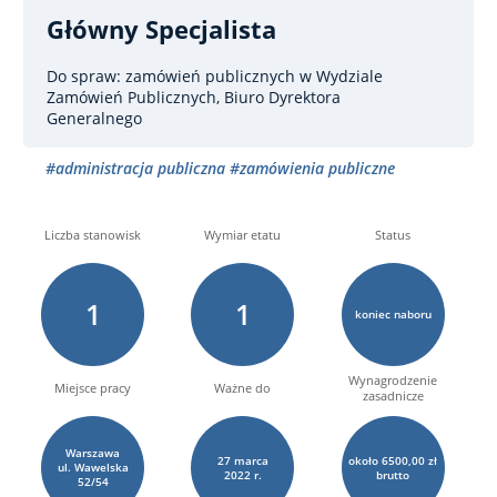
Główny Specjalista
Do spraw: zamówień publicznych
w Wydziale
Zamówień Publicznych, Biuro Dyrektora
Generalnego
#administracja publiczna
#zamówienia publiczne
Liczba stanowisk
Wymiar etatu
Status
1
1
koniec naboru
Wynagrodzenie
Miejsce pracy
Ważne do
zasadnicze
Warszawa
27
marca
około 6500,00 zł
ul. Wawelska
2022 r.
brutto
52/54