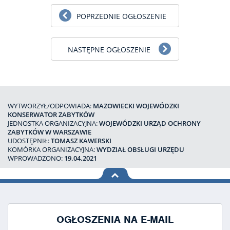
POPRZEDNIE OGŁOSZENIE
NASTĘPNE OGŁOSZENIE
WYTWORZYŁ/ODPOWIADA:
MAZOWIECKI WOJEWÓDZKI
KONSERWATOR ZABYTKÓW
JEDNOSTKA ORGANIZACYJNA:
WOJEWÓDZKI URZĄD OCHRONY
ZABYTKÓW W WARSZAWIE
UDOSTĘPNIŁ:
TOMASZ KAWERSKI
KOMÓRKA ORGANIZACYJNA:
WYDZIAŁ OBSŁUGI URZĘDU
WPROWADZONO:
19.04.2021
na górę
strony
OGŁOSZENIA NA E-MAIL