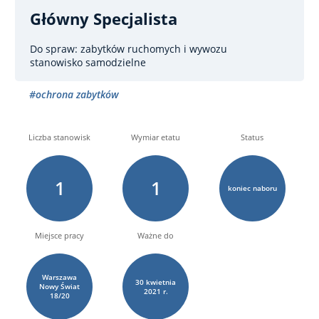
Główny Specjalista
Do spraw: zabytków ruchomych i wywozu
stanowisko samodzielne
#ochrona zabytków
Liczba stanowisk
Wymiar etatu
Status
1
1
koniec naboru
Miejsce pracy
Ważne do
Warszawa
30
kwietnia
Nowy Świat
2021 r.
18/20