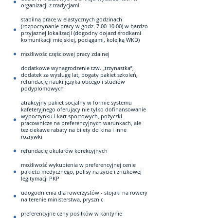
organizacji z tradycjami
stabilną pracę w elastycznych godzinach
(rozpoczynanie pracy w godz. 7.00-10.00) w bardzo
przyjaznej lokalizacji (dogodny dojazd środkami
komunikacji miejskiej, pociągami, kolejką WKD)
możliwośc częściowej pracy zdalnej
dodatkowe wynagrodzenie tzw. „trzynastka”,
dodatek za wysługę lat, bogaty pakiet szkoleń,
refundację nauki języka obcego i studiów
podyplomowych
atrakcyjny pakiet socjalny w formie systemu
kafeteryjnego oferujący nie tylko dofinansowanie
wypoczynku i kart sportowych, pożyczki
pracownicze na preferencyjnych warunkach, ale
też ciekawe rabaty na bilety do kina i inne
rozrywki
refundację okularów korekcyjnych
możliwość wykupienia w preferencyjnej cenie
pakietu medycznego, polisy na życie i zniżkowej
legitymacji PKP
udogodnienia dla rowerzystów - stojaki na rowery
na terenie ministerstwa, prysznic
preferencyjne ceny posiłków w kantynie