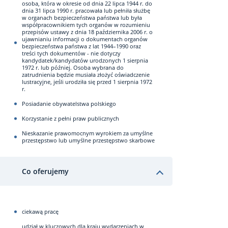
osoba, która w okresie od dnia 22 lipca 1944 r. do
dnia 31 lipca 1990 r. pracowała lub pełniła służbę
w organach bezpieczeństwa państwa lub była
współpracownikiem tych organów w rozumieniu
przepisów ustawy z dnia 18 października 2006 r. o
ujawnianiu informacji o dokumentach organów
bezpieczeństwa państwa z lat 1944–1990 oraz
treści tych dokumentów - nie dotyczy
kandydatek/kandydatów urodzonych 1 sierpnia
1972 r. lub później. Osoba wybrana do
zatrudnienia będzie musiała złożyć oświadczenie
lustracyjne, jeśli urodziła się przed 1 sierpnia 1972
r.
Posiadanie obywatelstwa polskiego
Korzystanie z pełni praw publicznych
Nieskazanie prawomocnym wyrokiem za umyślne
przestępstwo lub umyślne przestępstwo skarbowe
Co oferujemy
ciekawą pracę
udział w kluczowych dla kraju wydarzeniach w