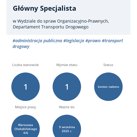
Główny Specjalista
w Wydziale do spraw Organizacyjno-Prawnych,
Departament Transportu Drogowego
#administracja publiczna
#legislacja
#prawo
#transport
drogowy
Liczba stanowisk
Wymiar etatu
Status
1
1
koniec naboru
Miejsce pracy
Ważne do
Warszawa
9
września
Chałubińskiego
2025 r.
4/6