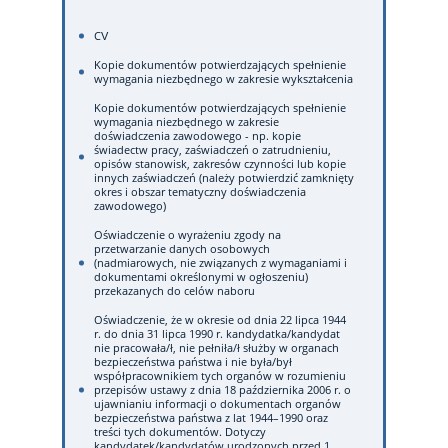
CV
Kopie dokumentów potwierdzających spełnienie
wymagania niezbędnego w zakresie wykształcenia
Kopie dokumentów potwierdzających spełnienie
wymagania niezbędnego w zakresie
doświadczenia zawodowego - np. kopie
świadectw pracy, zaświadczeń o zatrudnieniu,
opisów stanowisk, zakresów czynności lub kopie
innych zaświadczeń (należy potwierdzić zamknięty
okres i obszar tematyczny doświadczenia
zawodowego)
Oświadczenie o wyrażeniu zgody na
przetwarzanie danych osobowych
(nadmiarowych, nie związanych z wymaganiami i
dokumentami określonymi w ogłoszeniu)
przekazanych do celów naboru
Oświadczenie, że w okresie od dnia 22 lipca 1944
r. do dnia 31 lipca 1990 r. kandydatka/kandydat
nie pracowała/ł, nie pełniła/ł służby w organach
bezpieczeństwa państwa i nie była/był
współpracownikiem tych organów w rozumieniu
przepisów ustawy z dnia 18 października 2006 r. o
ujawnianiu informacji o dokumentach organów
bezpieczeństwa państwa z lat 1944–1990 oraz
treści tych dokumentów. Dotyczy
kandydatek/kandydatów urodzonych przed 1