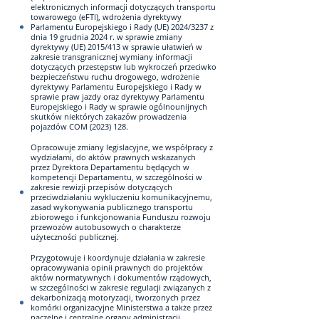
elektronicznych informacji dotyczących transportu
towarowego (eFTl), wdrożenia dyrektywy
Parlamentu Europejskiego i Rady (UE) 2024/3237 z
dnia 19 grudnia 2024 r. w sprawie zmiany
dyrektywy (UE) 2015/413 w sprawie ułatwień w
zakresie transgranicznej wymiany informacji
dotyczących przestępstw lub wykroczeń przeciwko
bezpieczeństwu ruchu drogowego, wdrożenie
dyrektywy Parlamentu Europejskiego i Rady w
sprawie praw jazdy oraz dyrektywy Parlamentu
Europejskiego i Rady w sprawie ogólnounijnych
skutków niektórych zakazów prowadzenia
pojazdów COM (2023) 128.
Opracowuje zmiany legislacyjne, we współpracy z
wydziałami, do aktów prawnych wskazanych
przez Dyrektora Departamentu będących w
kompetencji Departamentu, w szczególności w
zakresie rewizji przepisów dotyczących
przeciwdziałaniu wykluczeniu komunikacyjnemu,
zasad wykonywania publicznego transportu
zbiorowego i funkcjonowania Funduszu rozwoju
przewozów autobusowych o charakterze
użyteczności publicznej.
Przygotowuje i koordynuje działania w zakresie
opracowywania opinii prawnych do projektów
aktów normatywnych i dokumentów rządowych,
w szczególności w zakresie regulacji związanych z
dekarbonizacją motoryzacji, tworzonych przez
komórki organizacyjne Ministerstwa a także przez
naczelne i centralne organy administracji