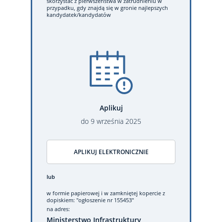
skorzystać z pierwszeństwa w zatrudnieniu w
przypadku, gdy znajdą się w gronie najlepszych
kandydatek/kandydatów
Aplikuj
do
9
września
2025
APLIKUJ ELEKTRONICZNIE
lub
w formie papierowej
i w zamkniętej kopercie z
dopiskiem: "ogłoszenie nr 155453"
na adres:
Ministerstwo Infrastruktury