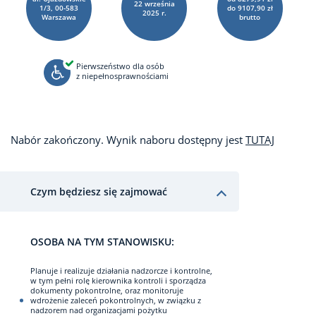
22
września
1/3, 00-583
do 9107,90 zł
2025 r.
Warszawa
brutto
Pierwszeństwo dla osób
z niepełnosprawnościami
Nabór zakończony. Wynik naboru dostępny jest
TUTAJ
Czym będziesz się zajmować
OSOBA NA TYM STANOWISKU:
Planuje i realizuje działania nadzorcze i kontrolne,
w tym pełni rolę kierownika kontroli i sporządza
dokumenty pokontrolne, oraz monitoruje
wdrożenie zaleceń pokontrolnych, w związku z
nadzorem nad organizacjami pożytku