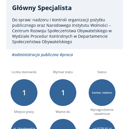
Główny Specjalista
Do spraw: nadzoru i kontroli organizacji pożytku
publicznego oraz Narodowego Instytutu Wolności –
Centrum Rozwoju Społeczeństwa Obywatelskiego
w
Wydziale Procedur Kontrolnych w Departamencie
Społeczeństwa Obywatelskiego
#administracja publiczna
#praca
Liczba stanowisk
Wymiar etatu
Status
1
1
koniec naboru
Wynagrodzenie
Miejsce pracy
Ważne do
zasadnicze
al. Ujazdowskie
od 8279,91 zł