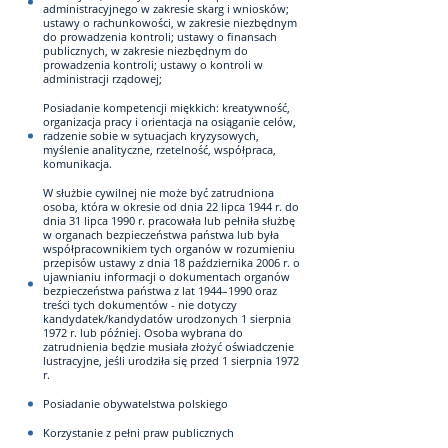
administracyjnego w zakresie skarg i wniosków;
ustawy o rachunkowości, w zakresie niezbędnym
do prowadzenia kontroli; ustawy o finansach
publicznych, w zakresie niezbędnym do
prowadzenia kontroli; ustawy o kontroli w
administracji rządowej;
Posiadanie kompetencji miękkich: kreatywność,
organizacja pracy i orientacja na osiąganie celów,
radzenie sobie w sytuacjach kryzysowych,
myślenie analityczne, rzetelność, współpraca,
komunikacja.
W służbie cywilnej nie może być zatrudniona
osoba, która w okresie od dnia 22 lipca 1944 r. do
dnia 31 lipca 1990 r. pracowała lub pełniła służbę
w organach bezpieczeństwa państwa lub była
współpracownikiem tych organów w rozumieniu
przepisów ustawy z dnia 18 października 2006 r. o
ujawnianiu informacji o dokumentach organów
bezpieczeństwa państwa z lat 1944–1990 oraz
treści tych dokumentów - nie dotyczy
kandydatek/kandydatów urodzonych 1 sierpnia
1972 r. lub później. Osoba wybrana do
zatrudnienia będzie musiała złożyć oświadczenie
lustracyjne, jeśli urodziła się przed 1 sierpnia 1972
r.
Posiadanie obywatelstwa polskiego
Korzystanie z pełni praw publicznych