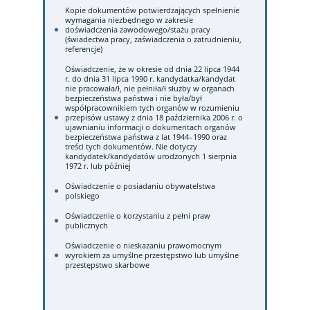
Kopie dokumentów potwierdzających spełnienie
wymagania niezbędnego w zakresie
doświadczenia zawodowego/stażu pracy
(świadectwa pracy, zaświadczenia o zatrudnieniu,
referencje)
Oświadczenie, że w okresie od dnia 22 lipca 1944
r. do dnia 31 lipca 1990 r. kandydatka/kandydat
nie pracowała/ł, nie pełniła/ł służby w organach
bezpieczeństwa państwa i nie była/był
współpracownikiem tych organów w rozumieniu
przepisów ustawy z dnia 18 października 2006 r. o
ujawnianiu informacji o dokumentach organów
bezpieczeństwa państwa z lat 1944–1990 oraz
treści tych dokumentów. Nie dotyczy
kandydatek/kandydatów urodzonych 1 sierpnia
1972 r. lub później
Oświadczenie o posiadaniu obywatelstwa
polskiego
Oświadczenie o korzystaniu z pełni praw
publicznych
Oświadczenie o nieskazaniu prawomocnym
wyrokiem za umyślne przestępstwo lub umyślne
przestępstwo skarbowe