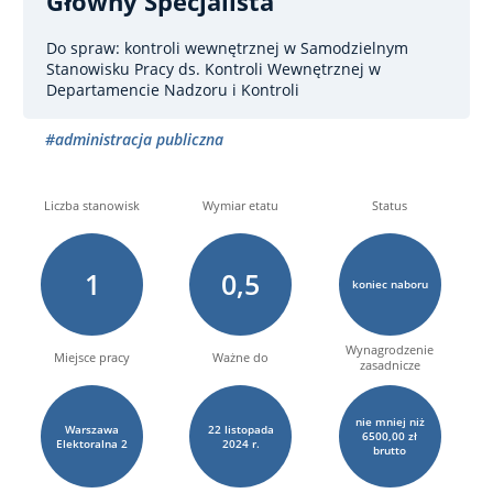
Główny Specjalista
Do spraw: kontroli wewnętrznej
w Samodzielnym
Stanowisku Pracy ds. Kontroli Wewnętrznej w
Departamencie Nadzoru i Kontroli
#administracja publiczna
Liczba stanowisk
Wymiar etatu
Status
1
0,5
koniec naboru
Wynagrodzenie
Miejsce pracy
Ważne do
zasadnicze
nie mniej niż
Warszawa
22
listopada
6500,00 zł
Elektoralna
2
2024 r.
brutto