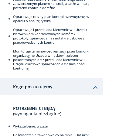
zatwierdzonym planem kontroli, a także w miarę
potrzeby kontrole doraźne
Opracowuje roczny plan kontroli wewnętrznej w
oparciu o analizę ryzyka
Opracowuje i przedkłada Kierownictwu Urzędu i
kierownikom kontrolowanych komórek
protokoły, sprawozdania i notatki służbowe z
przeprowadzonych kontroli
Monitoruje terminowość realizacji przez komórki
organizacyjne Urzędu wniosków i zaleceń
pokontrolnych oraz przedkłada Kierownictwu
Urzędu okresowe sprawozdania z działalności
kontrolnej
Kogo poszukujemy
POTRZEBNE CI BĘDĄ
(wymagania niezbędne)
Wykształcenie: wyższe
Doświadczenie zawodowe co najmniej 5 lat przy