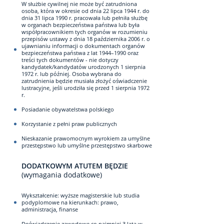
W służbie cywilnej nie może być zatrudniona
osoba, która w okresie od dnia 22 lipca 1944 r. do
dnia 31 lipca 1990 r. pracowała lub pełniła służbę
w organach bezpieczeństwa państwa lub była
współpracownikiem tych organów w rozumieniu
przepisów ustawy z dnia 18 października 2006 r. o
ujawnianiu informacji o dokumentach organów
bezpieczeństwa państwa z lat 1944–1990 oraz
treści tych dokumentów - nie dotyczy
kandydatek/kandydatów urodzonych 1 sierpnia
1972 r. lub później. Osoba wybrana do
zatrudnienia będzie musiała złożyć oświadczenie
lustracyjne, jeśli urodziła się przed 1 sierpnia 1972
r.
Posiadanie obywatelstwa polskiego
Korzystanie z pełni praw publicznych
Nieskazanie prawomocnym wyrokiem za umyślne
przestępstwo lub umyślne przestępstwo skarbowe
DODATKOWYM ATUTEM BĘDZIE
(wymagania dodatkowe)
Wykształcenie: wyższe magisterskie lub studia
podyplomowe na kierunkach: prawo,
administracja, finanse
Doświadczenie zawodowe co najmniej 3 lata w