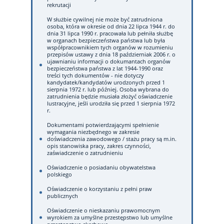
rekrutacji
W służbie cywilnej nie może być zatrudniona
osoba, która w okresie od dnia 22 lipca 1944 r. do
dnia 31 lipca 1990 r. pracowała lub pełniła służbę
w organach bezpieczeństwa państwa lub była
współpracownikiem tych organów w rozumieniu
przepisów ustawy z dnia 18 październiak 2006 r. o
ujawnianiu informacji o dokumantach organów
bezpieczeństwa państwa z lat 1944-1990 oraz
treści tych dokumentów - nie dotyczy
kandydatek/kandydatów urodzonych przed 1
sierpnia 1972 r. lub później. Osoba wybrana do
zatrudnienia będzie musiała złożyć oświadczenie
lustracyjne, jeśli urodziła się przed 1 sierpnia 1972
r.
Dokumentami potwierdzającymi spełnienie
wymagania niezbędnego w zakresie
doświadczenia zawodowego / stażu pracy są m.in.
opis stanowiska pracy, zakres czynności,
zaświadczenie o zatrudnieniu
Oświadczenie o posiadaniu obywatelstwa
polskiego
Oświadczenie o korzystaniu z pełni praw
publicznych
Oświadczenie o nieskazaniu prawomocnym
wyrokiem za umyślne przestępstwo lub umyślne