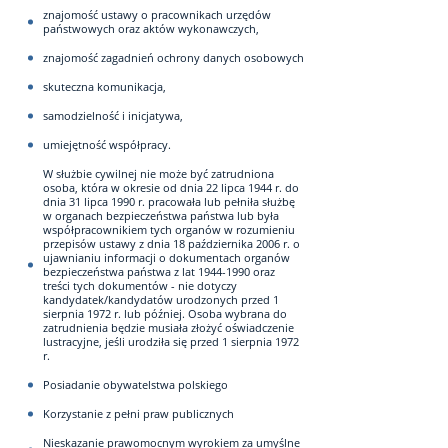
znajomość ustawy o pracownikach urzędów
państwowych oraz aktów wykonawczych,
znajomość zagadnień ochrony danych osobowych
skuteczna komunikacja,
samodzielność i inicjatywa,
umiejętność współpracy.
W służbie cywilnej nie może być zatrudniona
osoba, która w okresie od dnia 22 lipca 1944 r. do
dnia 31 lipca 1990 r. pracowała lub pełniła służbę
w organach bezpieczeństwa państwa lub była
współpracownikiem tych organów w rozumieniu
przepisów ustawy z dnia 18 października 2006 r. o
ujawnianiu informacji o dokumentach organów
bezpieczeństwa państwa z lat 1944-1990 oraz
treści tych dokumentów - nie dotyczy
kandydatek/kandydatów urodzonych przed 1
sierpnia 1972 r. lub później. Osoba wybrana do
zatrudnienia będzie musiała złożyć oświadczenie
lustracyjne, jeśli urodziła się przed 1 sierpnia 1972
r.
Posiadanie obywatelstwa polskiego
Korzystanie z pełni praw publicznych
Nieskazanie prawomocnym wyrokiem za umyślne