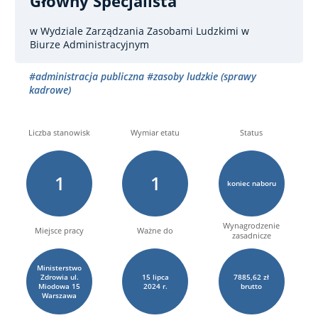
Główny Specjalista
w Wydziale Zarządzania Zasobami Ludzkimi w
Biurze Administracyjnym
#administracja publiczna
#zasoby ludzkie (sprawy
kadrowe)
Liczba stanowisk
Wymiar etatu
Status
1
1
koniec naboru
Wynagrodzenie
Miejsce pracy
Ważne do
zasadnicze
Ministerstwo
Zdrowia ul.
15
lipca
7885,62 zł
Miodowa 15
2024 r.
brutto
Warszawa