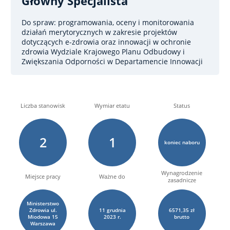
Główny Specjalista
Do spraw: programowania, oceny i monitorowania
działań merytorycznych w zakresie projektów
dotyczących e-zdrowia oraz innowacji w ochronie
zdrowia
Wydziale Krajowego Planu Odbudowy i
Zwiększania Odporności w Departamencie Innowacji
Liczba stanowisk
Wymiar etatu
Status
2
1
koniec naboru
Wynagrodzenie
Miejsce pracy
Ważne do
zasadnicze
Ministerstwo
Zdrowia ul.
11
grudnia
6571,35 zł
Miodowa 15
2023 r.
brutto
Warszawa