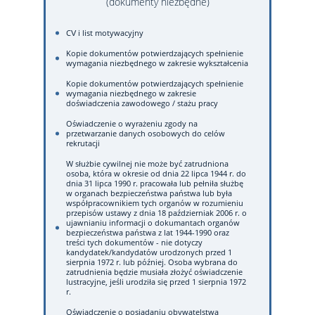
(dokumenty niezbędne)
CV i list motywacyjny
Kopie dokumentów potwierdzających spełnienie
wymagania niezbędnego w zakresie wykształcenia
Kopie dokumentów potwierdzających spełnienie
wymagania niezbędnego w zakresie
doświadczenia zawodowego / stażu pracy
Oświadczenie o wyrażeniu zgody na
przetwarzanie danych osobowych do celów
rekrutacji
W służbie cywilnej nie może być zatrudniona
osoba, która w okresie od dnia 22 lipca 1944 r. do
dnia 31 lipca 1990 r. pracowała lub pełniła służbę
w organach bezpieczeństwa państwa lub była
współpracownikiem tych organów w rozumieniu
przepisów ustawy z dnia 18 październiak 2006 r. o
ujawnianiu informacji o dokumantach organów
bezpieczeństwa państwa z lat 1944-1990 oraz
treści tych dokumentów - nie dotyczy
kandydatek/kandydatów urodzonych przed 1
sierpnia 1972 r. lub później. Osoba wybrana do
zatrudnienia będzie musiała złożyć oświadczenie
lustracyjne, jeśli urodziła się przed 1 sierpnia 1972
r.
Oświadczenie o posiadaniu obywatelstwa