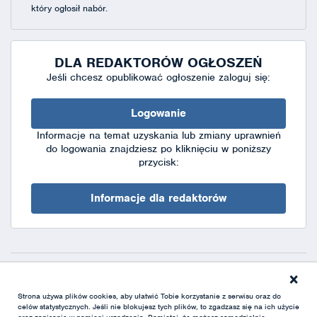
który ogłosił nabór.
DLA REDAKTORÓW OGŁOSZEŃ
Jeśli chcesz opublikować ogłoszenie zaloguj się:
Logowanie
Informacje na temat uzyskania lub zmiany uprawnień
do logowania znajdziesz po kliknięciu w poniższy
przycisk:
Informacje dla redaktorów
×
Deklaracja dostępności
|
Polityka prywatności
|
XML
Strona używa plików cookies, aby ułatwić Tobie korzystanie z serwisu oraz do
celów statystycznych. Jeśli nie blokujesz tych plików, to zgadzasz się na ich użycie
oraz zapisanie w pamięci urządzenia. Pamiętaj, że możesz samodzielnie