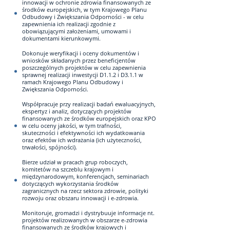
innowacji w ochronie zdrowia finansowanych ze
środków europejskich, w tym Krajowego Planu
Odbudowy i Zwiększania Odporności - w celu
zapewnienia ich realizacji zgodnie z
obowiązującymi założeniami, umowami i
dokumentami kierunkowymi.
Dokonuje weryfikacji i oceny dokumentów i
wniosków składanych przez beneficjentów
poszczególnych projektów w celu zapewnienia
sprawnej realizacji inwestycji D1.1.2 i D3.1.1 w
ramach Krajowego Planu Odbudowy i
Zwiększania Odporności.
Współpracuje przy realizacji badań ewaluacyjnych,
ekspertyz i analiz, dotyczących projektów
finansowanych ze środków europejskich oraz KPO
w celu oceny jakości, w tym trafności,
skuteczności i efektywności ich wydatkowania
oraz efektów ich wdrażania (ich użyteczności,
trwałości, spójności).
Bierze udział w pracach grup roboczych,
komitetów na szczeblu krajowym i
międzynarodowym, konferencjach, seminariach
dotyczących wykorzystania środków
zagranicznych na rzecz sektora zdrowie, polityki
rozwoju oraz obszaru innowacji i e-zdrowia.
Monitoruje, gromadzi i dystrybuuje informacje nt.
projektów realizowanych w obszarze e-zdrowia
finansowanych ze środków krajowych i