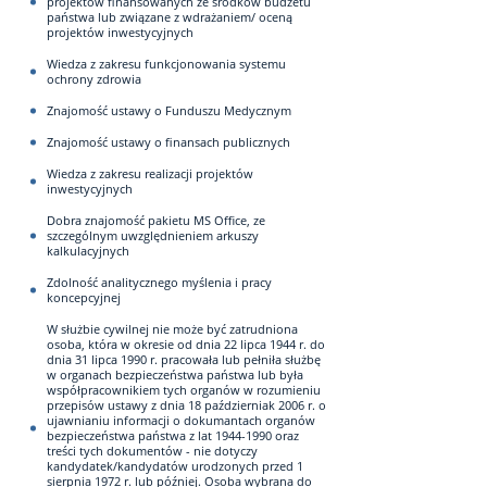
projektów finansowanych ze środków budżetu
państwa lub związane z wdrażaniem/ oceną
projektów inwestycyjnych
Wiedza z zakresu funkcjonowania systemu
ochrony zdrowia
Znajomość ustawy o Funduszu Medycznym
Znajomość ustawy o finansach publicznych
Wiedza z zakresu realizacji projektów
inwestycyjnych
Dobra znajomość pakietu MS Office, ze
szczególnym uwzględnieniem arkuszy
kalkulacyjnych
Zdolność analitycznego myślenia i pracy
koncepcyjnej
W służbie cywilnej nie może być zatrudniona
osoba, która w okresie od dnia 22 lipca 1944 r. do
dnia 31 lipca 1990 r. pracowała lub pełniła służbę
w organach bezpieczeństwa państwa lub była
współpracownikiem tych organów w rozumieniu
przepisów ustawy z dnia 18 październiak 2006 r. o
ujawnianiu informacji o dokumantach organów
bezpieczeństwa państwa z lat 1944-1990 oraz
treści tych dokumentów - nie dotyczy
kandydatek/kandydatów urodzonych przed 1
sierpnia 1972 r. lub później. Osoba wybrana do