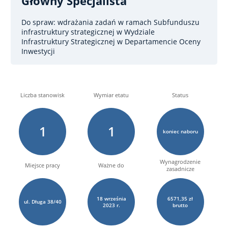
Główny Specjalista
Do spraw: wdrażania zadań w ramach Subfunduszu
infrastruktury strategicznej
w Wydziale
Infrastruktury Strategicznej w Departamencie Oceny
Inwestycji
Liczba stanowisk
Wymiar etatu
Status
1
1
koniec naboru
Wynagrodzenie
Miejsce pracy
Ważne do
zasadnicze
18
września
6571,35 zł
ul. Długa 38/40
2023 r.
brutto