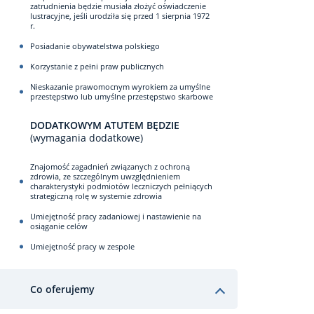
zatrudnienia będzie musiała złożyć oświadczenie
lustracyjne, jeśli urodziła się przed 1 sierpnia 1972
r.
Posiadanie obywatelstwa polskiego
Korzystanie z pełni praw publicznych
Nieskazanie prawomocnym wyrokiem za umyślne
przestępstwo lub umyślne przestępstwo skarbowe
DODATKOWYM ATUTEM BĘDZIE
(wymagania dodatkowe)
Znajomość zagadnień związanych z ochroną
zdrowia, ze szczególnym uwzględnieniem
charakterystyki podmiotów leczniczych pełniących
strategiczną rolę w systemie zdrowia
Umiejętność pracy zadaniowej i nastawienie na
osiąganie celów
Umiejętność pracy w zespole
Co oferujemy