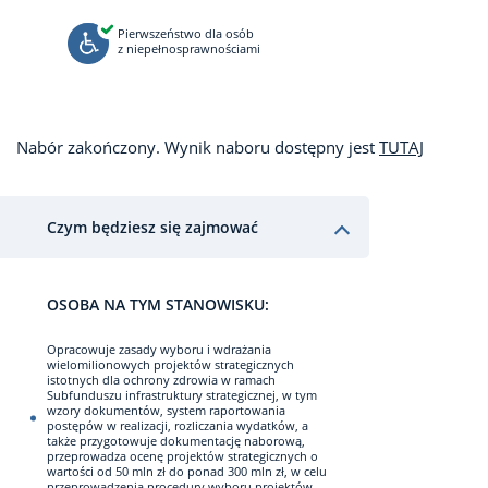
Pierwszeństwo dla osób
z niepełnosprawnościami
Nabór zakończony. Wynik naboru dostępny jest
TUTAJ
Czym będziesz się zajmować
OSOBA NA TYM STANOWISKU:
Opracowuje zasady wyboru i wdrażania
wielomilionowych projektów strategicznych
istotnych dla ochrony zdrowia w ramach
Subfunduszu infrastruktury strategicznej, w tym
wzory dokumentów, system raportowania
postępów w realizacji, rozliczania wydatków, a
także przygotowuje dokumentację naborową,
przeprowadza ocenę projektów strategicznych o
wartości od 50 mln zł do ponad 300 mln zł, w celu
przeprowadzenia procedury wyboru projektów